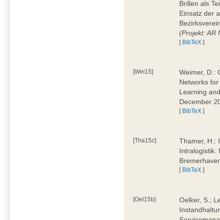
Brillen als T
Einsatz der 
Bezirksverei
(Projekt: AR
[
BibTeX
]
[Wei15]
Weimer, D.: 
Networks for
Learning and 
December 20
[
BibTeX
]
[Tha15c]
Thamer, H.: I
Intralogistik
Bremerhave
[
BibTeX
]
[Oel15b]
Oelker, S.; L
Instandhaltu
Servicemana