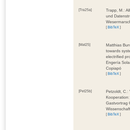
[Tra25a]
Trapp, M.: Al
und Datenstr
Wesermarsch
[
BibTeX
]
[Mat25]
Matthias Burw
towards syst
electrified p
Engería Sola
Copiapó
[
BibTeX
]
[Pet25b]
Petzoldt, C.:
Kooperation:
Gastvortrag 
Wissenschaft
[
BibTeX
]