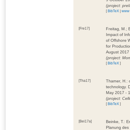
(project: pre
[
BibTeX
|
www
[Fre17]
Freitag, M.; 
Impact of Inf
of Offshore 
for Producti
August 2017 
(project: Mo
[
BibTeX
]
[Tha17]
Thamer, H.: 
technology. 
May 2017 - 
(project: Cell
[
BibTeX
]
[Bei17a]
Beinke, T.: E
Planung des 