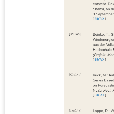
entsteht. Del
Shanxi, an d
9 Septembe
[
BibTeX
]
[Bei14b]
Beinke, T.: G
Windenergiema
aus der Volk
Hochschule 
(Projekt: Mo
[
BibTeX
]
[Küc14b]
Kück, M.: Au
Series Based
on Forecasti
NL
(project
[
BibTeX
]
[Lap14a]
Lappe, D.: W