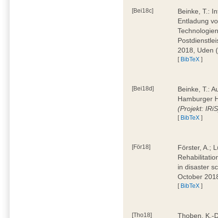
[Bei18c]
Beinke, T.: I
Entladung von
Technologie
Postdienstle
2018, Uden 
[
BibTeX
]
[Bei18d]
Beinke, T.: 
Hamburger H
(Projekt: IRiS
[
BibTeX
]
[För18]
Förster, A.; 
Rehabilitati
in disaster 
October 201
[
BibTeX
]
[Tho18]
Thoben, K.-D.