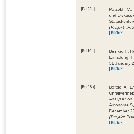
[Pet23a]
Petzoldt, C.
und Diskussi
Statuskonfer
(Projekt: IRiS
[
BibTeX
]
[Bei19d]
Beinke, T.: R
Entladung. H
31 January 
[
BibTeX
]
[Bör18a]
Börold, A.: 
Unfallvermei
Analyse von 
Autonome Sys
December 20
(Projekt: Pr
[
BibTeX
]