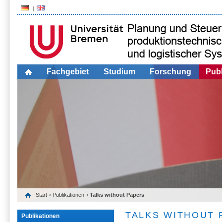
Fachgebiet
Studium
Forschung
Publ
Start
›
Publikationen
› Talks without Papers
TALKS WITHOUT 
Publikationen