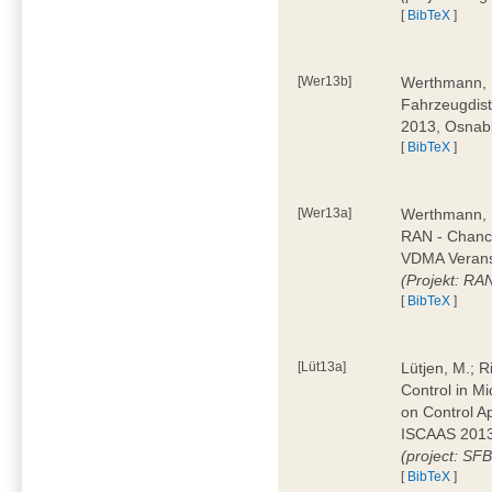
[
BibTeX
]
[Wer13b]
Werthmann, D
Fahrzeugdist
2013, Osnab
[
BibTeX
]
[Wer13a]
Werthmann, 
RAN - Chanc
VDMA Veranst
(Projekt: RA
[
BibTeX
]
[Lüt13a]
Lütjen, M.; Ri
Control in M
on Control A
ISCAAS 2013
(project: SF
[
BibTeX
]