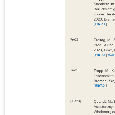
Sneakern im 
Berücksichti
lokaler Hers
2023, Brem
[
BibTeX
]
[Fre23]
Freitag, M.:
Produkt und 
2023, Graz, 
[
BibTeX
|
www
[Tra23]
Trapp, M.: K
Lebensmittell
Bremen
(Pro
[
BibTeX
]
[Qua23]
Quandt, M.; L
Assistenzsys
Windenergiea