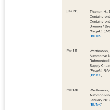
[Tha13d]
Thamer, H.: 
Containerentl
Containeren
Bremen / Bre
(Projekt: E
[
BibTeX
]
[Wer13]
Werthmann, D
Automotive 
Rahmenbedin
Supply Chain
(Projekt: RA
[
BibTeX
]
[Wer13c]
Werthmann, D
Automobil-In
January 201
[
BibTeX
]