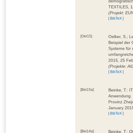
demografisc
TEXTILES, 11
(Projekt: EU
[
BibTeX
]
[Oel15]
Oelker, S.; 
Beispiel der 
Systeme für 
umfangreiche
2015, 25 Feb
(Projekte: A
[
BibTeX
]
[Bei15a]
Beinke, T.: IT
Anwendung. D
Provinz Zhej
January 201
[
BibTeX
]
[Bei14a]
Beinke, T.: 