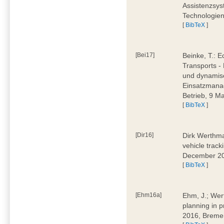
Assistenzsys
Technologien
[
BibTeX
]
[Bei17]
Beinke, T.: 
Transports -
und dynamis
Einsatzmana
Betrieb, 9 
[
BibTeX
]
[Dir16]
Dirk Werthma
vehicle trac
December 2
[
BibTeX
]
[Ehm16a]
Ehm, J.; Wer
planning in
2016, Breme