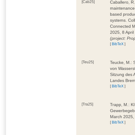
[Cab25]
Caballero, R.
maintenance 
based produc
systems. Col
Connected M
2025, 8 April
(project: Pro
[
BibTeX
]
[Teu25]
Teucke, M.: 
von Wasserst
Sitzung des 
Landes Brem
[
BibTeX
]
[Tra25]
Trapp, M.: K
Gewerbegebi
March 2025,
[
BibTeX
]