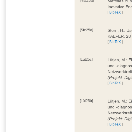
[Mat25a]
Matthias Bur
Inovative En
[
BibTeX
]
[Ste25a]
Stern, H.: Us
KAEFER, 28 
[
BibTeX
]
[Lüt25c]
Lütjen, M.: 
und -diagnos
Netzwerktref
(Projekt: Dig
[
BibTeX
]
[Lüt25b]
Lütjen, M.: 
und -diagnos
Netzwerktref
(Projekt: Dig
[
BibTeX
]