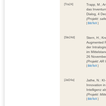
[Tra24]
Trapp, M.; A
das Inventur
Dialog, 4 D
(Projekt: saf
[
BibTeX
]
[Ste24d]
Stern, H.; Kr
Augmented Re
der Intralogis
im Mittelstan
26 November
(Projekt: AR
[
BibTeX
]
[Jat24a]
Jathe, N.: KI
Innovation in
Intelligenz a
(Projekt: Mit
[
BibTeX
]