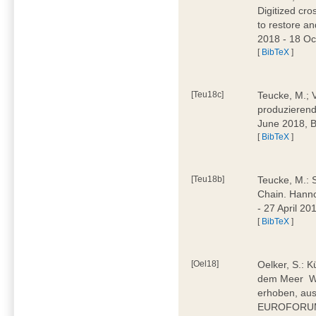
Digitized cr
to restore an
2018 - 18 O
[
BibTeX
]
[Teu18c]
Teucke, M.; Ve
produzieren
June 2018,
[
BibTeX
]
[Teu18b]
Teucke, M.: 
Chain. Hanno
- 27 April 2
[
BibTeX
]
[Oel18]
Oelker, S.: K
dem Meer  
erhoben, aus
EUROFORUM 