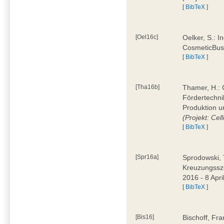
[
BibTeX
]
[Oel16c]
Oelker, S.: I
CosmeticBus
[
BibTeX
]
[Tha16b]
Thamer, H.: C
Fördertechnik
Produktion u
(Projekt: Cel
[
BibTeX
]
[Spr16a]
Sprodowski, 
Kreuzungssze
2016 - 8 Apri
[
BibTeX
]
[Bis16]
Bischoff, Fr