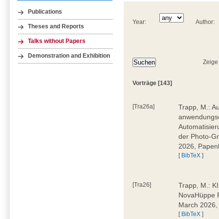
Publications
Year:
Author:
Theses and Reports
Talks without Papers
Demonstration and Exhibition
Zeige
Vorträge [143]
[Tra26a]
Trapp, M.: Au
anwendungsor
Automatisie
der Photo-Gro
2026, Papen
[
BibTeX
]
[Tra26]
Trapp, M.: K
NovaHüppe F
March 2026,
[
BibTeX
]