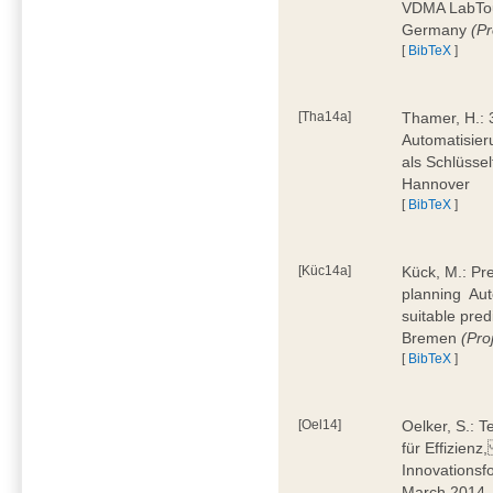
VDMA LabTour
Germany
(Pr
[
BibTeX
]
[Tha14a]
Thamer, H.: 
Automatisier
als Schlüssel
Hannover
[
BibTeX
]
[Küc14a]
Kück, M.: Pr
planning  Au
suitable pre
Bremen
(Pr
[
BibTeX
]
[Oel14]
Oelker, S.: T
für Effizienz
Innovationsf
March 2014,