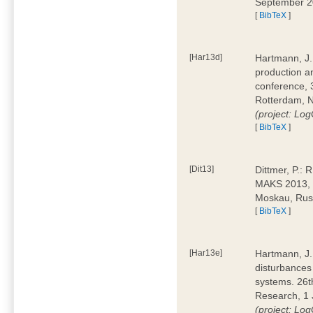
September 
[
BibTeX
]
[Har13d]
Hartmann, J.:
production a
conference,
Rotterdam, 
(project: L
[
BibTeX
]
[Dit13]
Dittmer, P.: 
MAKS 2013, 
Moskau, Ru
[
BibTeX
]
[Har13e]
Hartmann, J.:
disturbances 
systems. 26t
Research, 1 J
(project: L