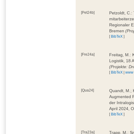
[Pet24b]
Petzoldt, C.
mitarbeiterze
Regionaler E
Bremen
(Pro
[
BibTeX
]
[Fre24a]
Freitag, M.:
Logistik, 18 
(Projekte: D
[
BibTeX
|
www
[Qua24]
Quandt, M.; K
Augmented Re
der Intralogi
April 2024, 
[
BibTeX
]
[Tra23a]
Trapp, M.: S