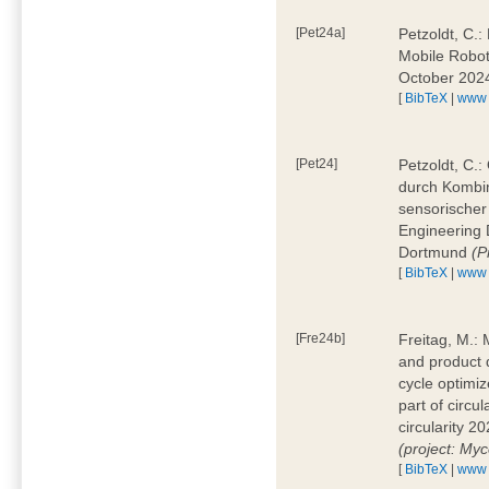
[Pet24a]
Petzoldt, C.:
Mobile Robot
October 2024
[
BibTeX
|
www
[Pet24]
Petzoldt, C.:
durch Kombi
sensorischer 
Engineering
Dortmund
(P
[
BibTeX
|
www
[Fre24b]
Freitag, M.: 
and product 
cycle optimi
part of circ
circularity 
(project: Myc
[
BibTeX
|
www