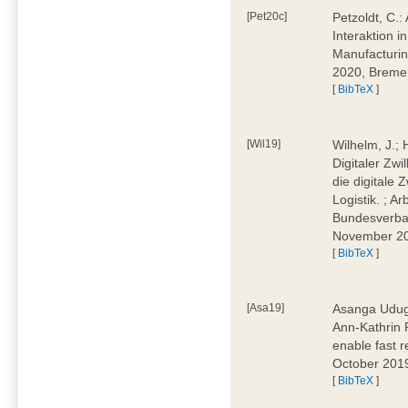
[Pet20c]
Petzoldt, C.
Interaktion i
Manufacturi
2020, Breme
[
BibTeX
]
[Wil19]
Wilhelm, J.; 
Digitaler Zwi
die digitale 
Logistik. ; A
Bundesverban
November 2
[
BibTeX
]
[Asa19]
Asanga Uduga
Ann-Kathrin 
enable fast 
October 201
[
BibTeX
]