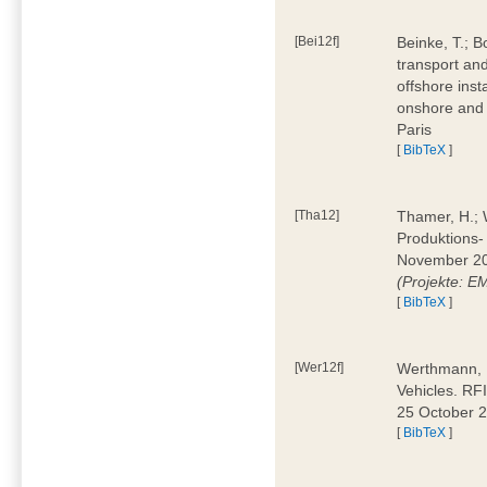
[Bei12f]
Beinke, T.; B
transport an
offshore inst
onshore and 
Paris
[
BibTeX
]
[Tha12]
Thamer, H.; W
Produktions-
November 20
(Projekte: 
[
BibTeX
]
[Wer12f]
Werthmann, D
Vehicles. RF
25 October 
[
BibTeX
]