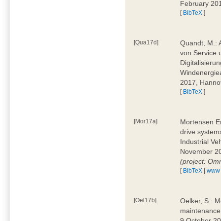
February 20
[
BibTeX
]
[Qua17d]
Quandt, M.: 
von Service 
Digitalisieru
Windenergie
2017, Hann
[
BibTeX
]
[Mor17a]
Mortensen Ern
drive system
Industrial V
November 20
(project: Om
[
BibTeX
|
www
[Oel17b]
Oelker, S.: M
maintenance 
9 October 20