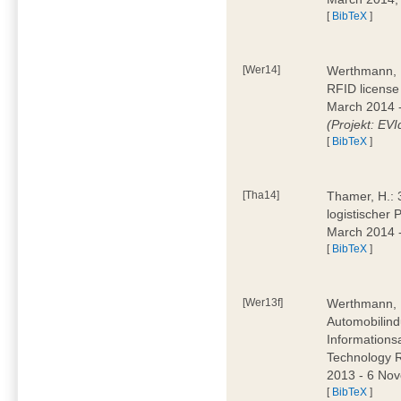
[
BibTeX
]
[Wer14]
Werthmann, D
RFID license
March 2014 
(Projekt: EVI
[
BibTeX
]
[Tha14]
Thamer, H.: 
logistischer
March 2014 -
[
BibTeX
]
[Wer13f]
Werthmann, D
Automobilind
Information
Technology 
2013 - 6 Nov
[
BibTeX
]