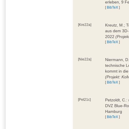
erleben, 9 
[
BibTeX
]
[Kre22a]
Kreutz, M.; 
aus dem 3D-
2022
(Projekt
[
BibTeX
]
[Nie22a]
Niermann, D.:
technische L
kommt in die
(Projekt: Ko
[
BibTeX
]
[Pet21c]
Petzoldt, C.:
DVZ Blue-Ro
Hamburg
[
BibTeX
]