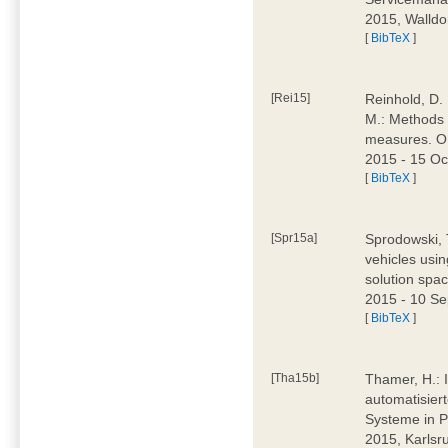
2015, Walldo
[
BibTeX
]
[Rei15]
Reinhold, D. 
M.: Methods 
measures. 
2015 - 15 O
[
BibTeX
]
[Spr15a]
Sprodowski, 
vehicles usi
solution sp
2015 - 10 Se
[
BibTeX
]
[Tha15b]
Thamer, H.: 
automatisier
Systeme in Pr
2015, Karlsr