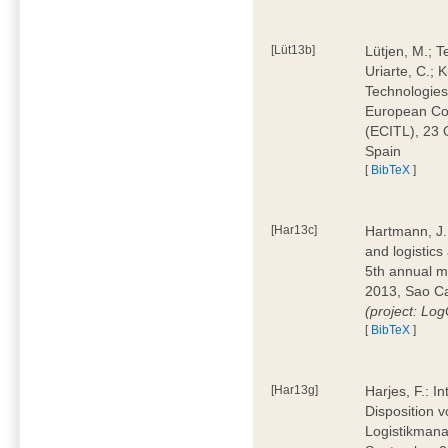
[Lüt13b]
Lütjen, M.; T
Uriarte, C.;
Technologies
European Con
(ECITL), 23 
Spain
[
BibTeX
]
[Har13c]
Hartmann, J.;
and logistic
5th annual m
2013, Sao Car
(project: L
[
BibTeX
]
[Har13g]
Harjes, F.: I
Disposition v
Logistikman