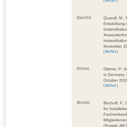
[
BibTeX
]
[Qua16a]
Quandt, M.; 
Entwicklung 
Instandhaltu
Anwenderforu
Instandhaltu
November 2
[
BibTeX
]
[Dit16a]
Dittmer, P.: 
in Germany. 
October 201
[
BibTeX
]
[Bis16b]
Bischoff, F.
für Installat
Fachverband 
Mitgliederve
(Projekt: AR