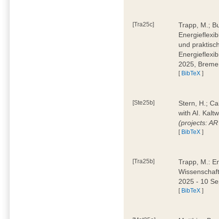
[Tra25c]
Trapp, M.; B
Energieflexi
und praktisch
Energieflexib
2025, Brem
[
BibTeX
]
[Ste25b]
Stern, H.; C
with AI. Kal
(projects: A
[
BibTeX
]
[Tra25b]
Trapp, M.: E
Wissenschaf
2025 - 10 S
[
BibTeX
]