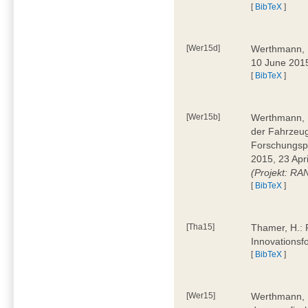
[
BibTeX
]
[Wer15d]
Werthmann, D
10 June 2015
[
BibTeX
]
[Wer15b]
Werthmann, D
der Fahrzeug
Forschungspr
2015, 23 Apri
(Projekt: RA
[
BibTeX
]
[Tha15]
Thamer, H.: R
Innovationsf
[
BibTeX
]
[Wer15]
Werthmann, D.