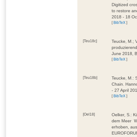
Digitized cr
to restore an
2018 - 18 O
[
BibTeX
]
[Teu18c]
Teucke, M.; Ve
produzieren
June 2018,
[
BibTeX
]
[Teu18b]
Teucke, M.: 
Chain. Hanno
- 27 April 2
[
BibTeX
]
[Oel18]
Oelker, S.: K
dem Meer  
erhoben, aus
EUROFORUM 