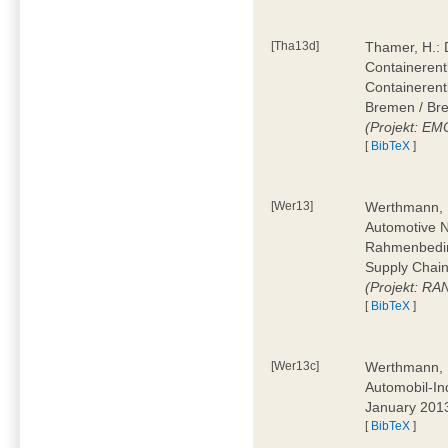
[Tha13d]
Thamer, H.: 
Containerentl
Containeren
Bremen / Bre
(Projekt: E
[
BibTeX
]
[Wer13]
Werthmann, D
Automotive 
Rahmenbedin
Supply Chain
(Projekt: RA
[
BibTeX
]
[Wer13c]
Werthmann, D
Automobil-In
January 201
[
BibTeX
]