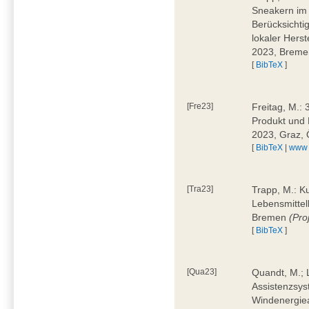
Sneakern im 
Berücksichti
lokaler Hers
2023, Brem
[
BibTeX
]
[Fre23]
Freitag, M.:
Produkt und 
2023, Graz, 
[
BibTeX
|
www
[Tra23]
Trapp, M.: K
Lebensmittell
Bremen
(Pro
[
BibTeX
]
[Qua23]
Quandt, M.; L
Assistenzsys
Windenergiea