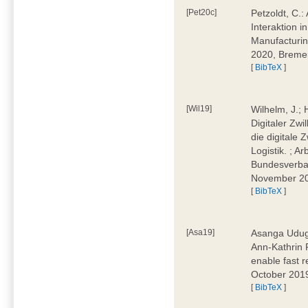
[Pet20c]
Petzoldt, C.
Interaktion i
Manufacturi
2020, Breme
[
BibTeX
]
[Wil19]
Wilhelm, J.; 
Digitaler Zwi
die digitale 
Logistik. ; A
Bundesverban
November 2
[
BibTeX
]
[Asa19]
Asanga Uduga
Ann-Kathrin 
enable fast 
October 201
[
BibTeX
]