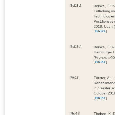
[Bei18c]
Beinke, T.: I
Entladung von
Technologie
Postdienstle
2018, Uden 
[
BibTeX
]
[Bei18d]
Beinke, T.: 
Hamburger H
(Projekt: IRiS
[
BibTeX
]
[För18]
Förster, A.; 
Rehabilitati
in disaster 
October 201
[
BibTeX
]
[Tho18]
Thoben, K.-D.