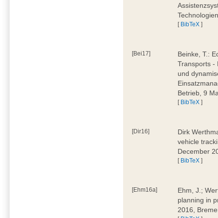
Assistenzsys
Technologien
[
BibTeX
]
[Bei17]
Beinke, T.: 
Transports -
und dynamis
Einsatzmana
Betrieb, 9 
[
BibTeX
]
[Dir16]
Dirk Werthma
vehicle trac
December 2
[
BibTeX
]
[Ehm16a]
Ehm, J.; Wer
planning in
2016, Breme