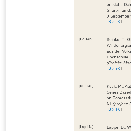
entsteht. Del
Shanxi, an d
9 Septembe
[
BibTeX
]
[Bei14b]
Beinke, T.: G
Windenergiema
aus der Volk
Hochschule 
(Projekt: Mo
[
BibTeX
]
[Küc14b]
Kück, M.: Au
Series Based
on Forecasti
NL
(project
[
BibTeX
]
[Lap14a]
Lappe, D.: W