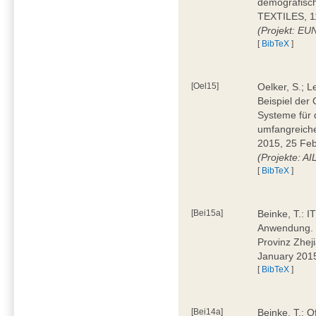
demografisc
TEXTILES, 11
(Projekt: EU
[
BibTeX
]
[Oel15]
Oelker, S.; 
Beispiel der 
Systeme für 
umfangreiche
2015, 25 Feb
(Projekte: A
[
BibTeX
]
[Bei15a]
Beinke, T.: IT
Anwendung. D
Provinz Zhej
January 201
[
BibTeX
]
[Bei14a]
Beinke, T.: 