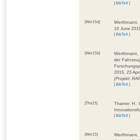
[
BibTeX
]
[Wer15d]
Werthmann, D
10 June 2015
[
BibTeX
]
[Wer15b]
Werthmann, D
der Fahrzeug
Forschungspr
2015, 23 Apri
(Projekt: RA
[
BibTeX
]
[Tha15]
Thamer, H.: R
Innovationsf
[
BibTeX
]
[Wer15]
Werthmann, D.