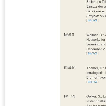
Brillen als T
Einsatz der 
Bezirksverei
(Projekt: AR
[
BibTeX
]
[Wei15]
Weimer, D.: 
Networks for
Learning and 
December 20
[
BibTeX
]
[Tha15c]
Thamer, H.: I
Intralogistik
Bremerhave
[
BibTeX
]
[Oel15b]
Oelker, S.; L
Instandhaltu
Servicemana