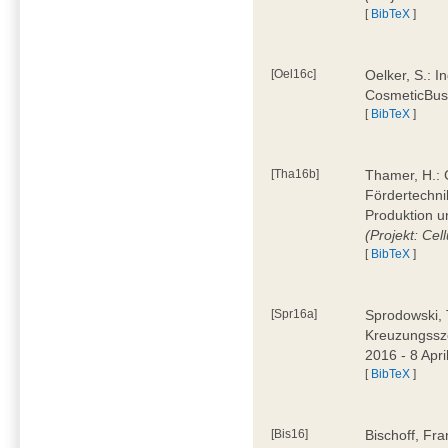
[
BibTeX
]
[Oel16c]
Oelker, S.: I
CosmeticBus
[
BibTeX
]
[Tha16b]
Thamer, H.: C
Fördertechnik
Produktion u
(Projekt: Cel
[
BibTeX
]
[Spr16a]
Sprodowski, 
Kreuzungssze
2016 - 8 Apri
[
BibTeX
]
[Bis16]
Bischoff, Fr