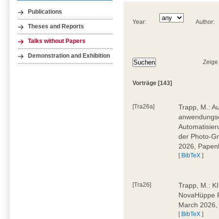
Publications
Year:
Author:
Theses and Reports
Talks without Papers
Demonstration and Exhibition
Zeige
Vorträge [143]
[Tra26a]
Trapp, M.: Au
anwendungsor
Automatisie
der Photo-Gro
2026, Papen
[
BibTeX
]
[Tra26]
Trapp, M.: K
NovaHüppe F
March 2026,
[
BibTeX
]