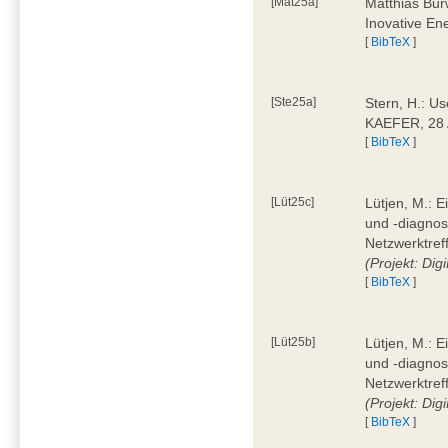
[Mat25a]
Matthias Bur
Inovative En
[
BibTeX
]
[Ste25a]
Stern, H.: Us
KAEFER, 28 
[
BibTeX
]
[Lüt25c]
Lütjen, M.: 
und -diagnos
Netzwerktref
(Projekt: Dig
[
BibTeX
]
[Lüt25b]
Lütjen, M.: 
und -diagnos
Netzwerktref
(Projekt: Dig
[
BibTeX
]