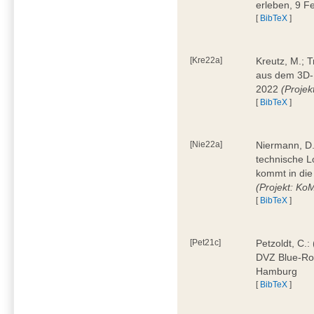
erleben, 9 
[
BibTeX
]
[Kre22a]
Kreutz, M.; 
aus dem 3D-
2022
(Projekt
[
BibTeX
]
[Nie22a]
Niermann, D.:
technische L
kommt in die
(Projekt: Ko
[
BibTeX
]
[Pet21c]
Petzoldt, C.:
DVZ Blue-Ro
Hamburg
[
BibTeX
]