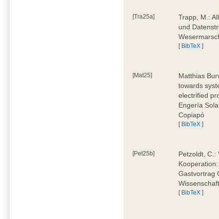
[Tra25a]
Trapp, M.: Al
und Datenstr
Wesermarsch
[
BibTeX
]
[Mat25]
Matthias Burw
towards syst
electrified p
Engería Sola
Copiapó
[
BibTeX
]
[Pet25b]
Petzoldt, C.:
Kooperation:
Gastvortrag 
Wissenschaft
[
BibTeX
]