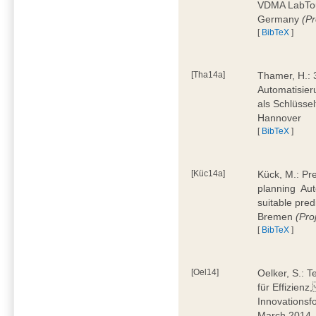
VDMA LabTour
Germany
(Pr
[
BibTeX
]
[Tha14a]
Thamer, H.: 
Automatisier
als Schlüssel
Hannover
[
BibTeX
]
[Küc14a]
Kück, M.: Pr
planning  Au
suitable pre
Bremen
(Pr
[
BibTeX
]
[Oel14]
Oelker, S.: T
für Effizienz
Innovationsf
March 2014,