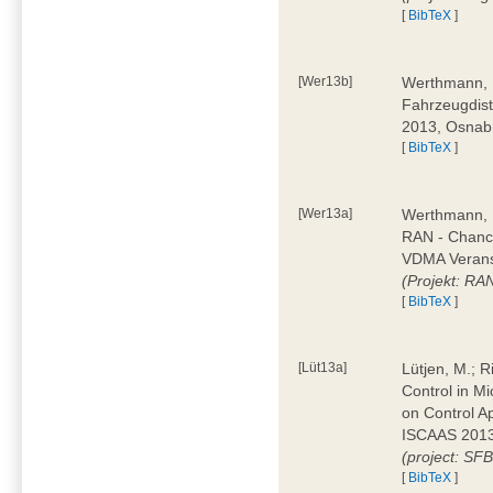
[
BibTeX
]
[Wer13b]
Werthmann, D
Fahrzeugdist
2013, Osnab
[
BibTeX
]
[Wer13a]
Werthmann, 
RAN - Chanc
VDMA Veranst
(Projekt: RA
[
BibTeX
]
[Lüt13a]
Lütjen, M.; Ri
Control in M
on Control A
ISCAAS 2013
(project: SF
[
BibTeX
]