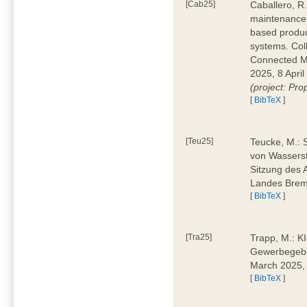
[Cab25]
Caballero, R.
maintenance 
based produc
systems. Col
Connected M
2025, 8 April
(project: Pro
[
BibTeX
]
[Teu25]
Teucke, M.: 
von Wasserst
Sitzung des 
Landes Brem
[
BibTeX
]
[Tra25]
Trapp, M.: K
Gewerbegebi
March 2025,
[
BibTeX
]