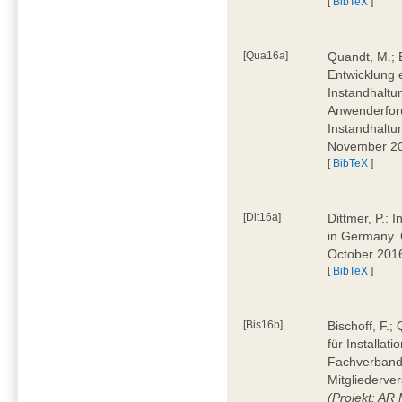
[
BibTeX
]
[Qua16a]
Quandt, M.; 
Entwicklung 
Instandhaltu
Anwenderforu
Instandhaltu
November 2
[
BibTeX
]
[Dit16a]
Dittmer, P.: 
in Germany. 
October 201
[
BibTeX
]
[Bis16b]
Bischoff, F.
für Installat
Fachverband 
Mitgliederve
(Projekt: AR