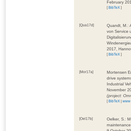
February 20
[
BibTeX
]
[Qua17d]
Quandt, M.: 
von Service 
Digitalisieru
Windenergie
2017, Hann
[
BibTeX
]
[Mor17a]
Mortensen Ern
drive system
Industrial V
November 20
(project: Om
[
BibTeX
|
www
[Oel17b]
Oelker, S.: M
maintenance 
9 October 20