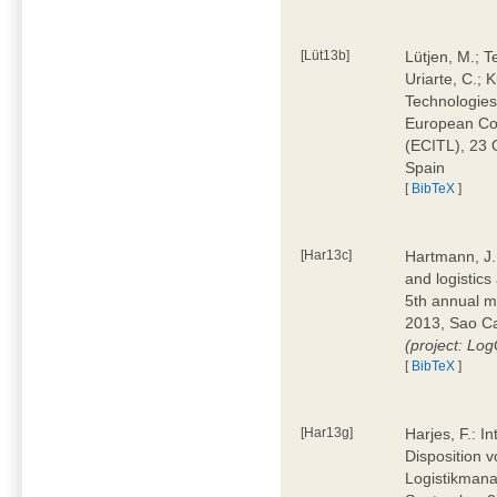
[Lüt13b]
Lütjen, M.; T
Uriarte, C.;
Technologies
European Con
(ECITL), 23 
Spain
[
BibTeX
]
[Har13c]
Hartmann, J.;
and logistic
5th annual m
2013, Sao Car
(project: L
[
BibTeX
]
[Har13g]
Harjes, F.: I
Disposition v
Logistikman