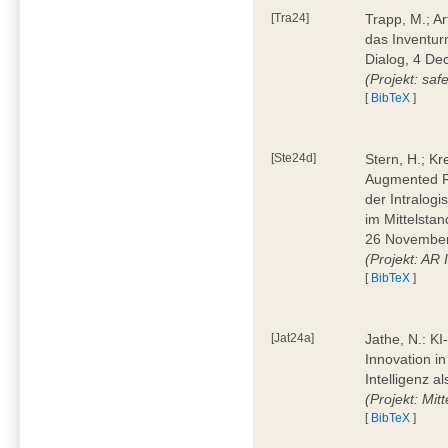
[Tra24]
Trapp, M.; A
das Inventur
Dialog, 4 D
(Projekt: saf
[
BibTeX
]
[Ste24d]
Stern, H.; Kr
Augmented Re
der Intralogis
im Mittelstan
26 November
(Projekt: AR
[
BibTeX
]
[Jat24a]
Jathe, N.: KI
Innovation in
Intelligenz a
(Projekt: Mit
[
BibTeX
]