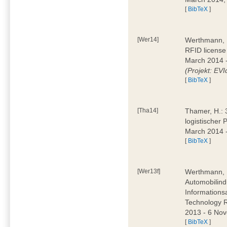
[
BibTeX
]
[Wer14]
Werthmann, D
RFID license
March 2014 
(Projekt: EVI
[
BibTeX
]
[Tha14]
Thamer, H.: 
logistischer
March 2014 -
[
BibTeX
]
[Wer13f]
Werthmann, D
Automobilind
Information
Technology 
2013 - 6 Nov
[
BibTeX
]