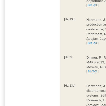
September 
[
BibTeX
]
[Har13d]
Hartmann, J.:
production a
conference,
Rotterdam, 
(project: L
[
BibTeX
]
[Dit13]
Dittmer, P.: 
MAKS 2013, 
Moskau, Ru
[
BibTeX
]
[Har13e]
Hartmann, J.:
disturbances 
systems. 26t
Research, 1 J
(project: L