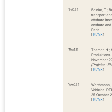
[Bei12f]
Beinke, T.; B
transport an
offshore inst
onshore and 
Paris
[
BibTeX
]
[Tha12]
Thamer, H.; W
Produktions-
November 20
(Projekte: 
[
BibTeX
]
[Wer12f]
Werthmann, D
Vehicles. RF
25 October 
[
BibTeX
]