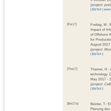
(project: pre
[
BibTeX
|
www
[Fre17]
Freitag, M.; 
Impact of Inf
of Offshore 
for Producti
August 2017 
(project: Mo
[
BibTeX
]
[Tha17]
Thamer, H.: 
technology. 
May 2017 - 
(project: Cell
[
BibTeX
]
[Bei17a]
Beinke, T.: E
Planung des 