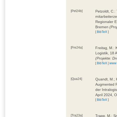
[Pet24b]
Petzoldt, C.
mitarbeiterze
Regionaler E
Bremen
(Pro
[
BibTeX
]
[Fre24a]
Freitag, M.:
Logistik, 18 
(Projekte: D
[
BibTeX
|
www
[Qua24]
Quandt, M.; K
Augmented Re
der Intralogi
April 2024, 
[
BibTeX
]
[Tra23a]
Trapp, M.: S