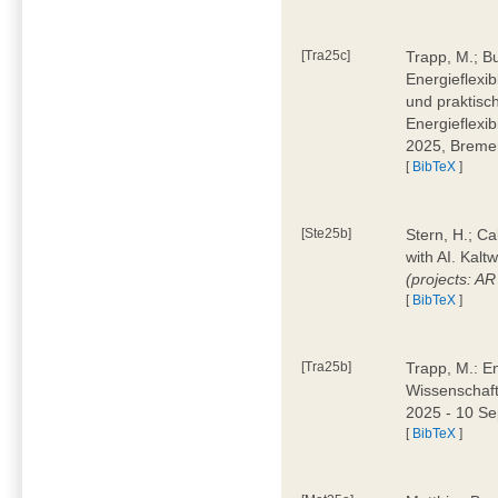
[Tra25c]
Trapp, M.; B
Energieflexi
und praktisch
Energieflexib
2025, Brem
[
BibTeX
]
[Ste25b]
Stern, H.; C
with AI. Kal
(projects: A
[
BibTeX
]
[Tra25b]
Trapp, M.: E
Wissenschaf
2025 - 10 S
[
BibTeX
]