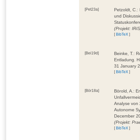
[Pet23a]
Petzoldt, C.
und Diskussi
Statuskonfer
(Projekt: IRiS
[
BibTeX
]
[Bei19d]
Beinke, T.: R
Entladung. H
31 January 
[
BibTeX
]
[Bör18a]
Börold, A.: 
Unfallvermei
Analyse von 
Autonome Sys
December 20
(Projekt: Pr
[
BibTeX
]