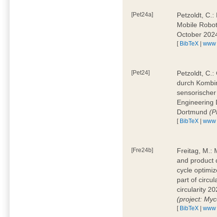
[Pet24a]
Petzoldt, C.:
Mobile Robot
October 2024
[
BibTeX
|
www
[Pet24]
Petzoldt, C.:
durch Kombi
sensorischer 
Engineering
Dortmund
(P
[
BibTeX
|
www
[Fre24b]
Freitag, M.: 
and product 
cycle optimi
part of circ
circularity 
(project: Myc
[
BibTeX
|
www