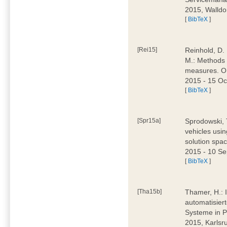
2015, Walldo
[
BibTeX
]
[Rei15]
Reinhold, D. 
M.: Methods 
measures. 
2015 - 15 O
[
BibTeX
]
[Spr15a]
Sprodowski, 
vehicles usi
solution sp
2015 - 10 Se
[
BibTeX
]
[Tha15b]
Thamer, H.: 
automatisier
Systeme in Pr
2015, Karlsr