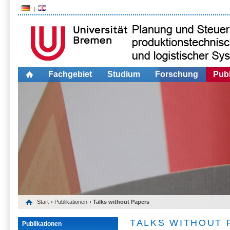
Fachgebiet
Studium
Forschung
Publ
Start
›
Publikationen
› Talks without Papers
TALKS WITHOUT 
Publikationen