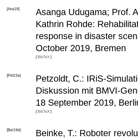
[Asa19]
Asanga Udugama; Prof. An
Kathrin Rohde: Rehabilita
response in disaster sce
October 2019, Bremen
[
BibTeX
]
[Pet23a]
Petzoldt, C.: IRiS-Simul
Diskussion mit BMVI-Gene
18 September 2019, Berl
[
BibTeX
]
[Bei19d]
Beinke, T.: Roboter revolu