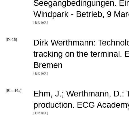
Seegangbedingungen. Ein
Windpark - Betrieb, 9 M
[
BibTeX
]
[Dir16]
Dirk Werthmann: Technolog
tracking on the terminal
Bremen
[
BibTeX
]
[Ehm16a]
Ehm, J.; Werthmann, D.: 
production. ECG Academ
[
BibTeX
]