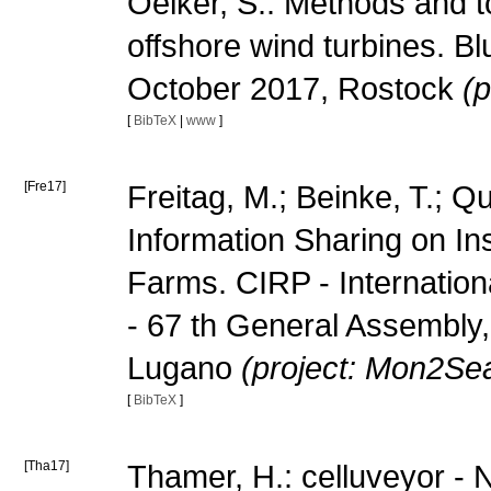
Oelker, S.: Methods and t
offshore wind turbines. B
October 2017, Rostock
(p
[
BibTeX
|
www
]
[Fre17]
Freitag, M.; Beinke, T.; Qu
Information Sharing on In
Farms. CIRP - Internatio
- 67 th General Assembly
Lugano
(project: Mon2Se
[
BibTeX
]
[Tha17]
Thamer, H.: celluveyor -