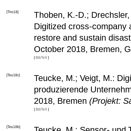
[Tho18]
Thoben, K.-D.; Drechsler,
Digitized cross-company a
restore and sustain disas
October 2018, Bremen, 
[
BibTeX
]
[Teu18c]
Teucke, M.; Veigt, M.: Digi
produzierende Unternehm
2018, Bremen
(Projekt: 
[
BibTeX
]
[Teu18b]
Teucke, M.: Sensor- und T