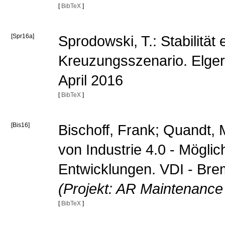
[
BibTeX
]
[Spr16a]
Sprodowski, T.: Stabilit
Kreuzungsszenario. Elger
April 2016
[
BibTeX
]
[Bis16]
Bischoff, Frank; Quandt, M
von Industrie 4.0 - Mögli
Entwicklungen. VDI - Bre
(Projekt: AR Maintenance
[
BibTeX
]