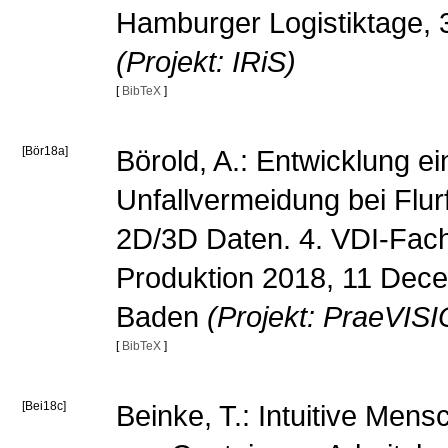
Hamburger Logistiktage, 
(Projekt: IRiS)
[
BibTeX
]
[Bör18a]
Börold, A.: Entwicklung e
Unfallvermeidung bei Flu
2D/3D Daten. 4. VDI-Fac
Produktion 2018, 11 Dec
Baden
(Projekt: PraeVIS
[
BibTeX
]
[Bei18c]
Beinke, T.: Intuitive Mens