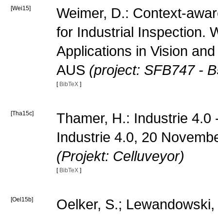
[Wei15]
Weimer, D.: Context-awar
for Industrial Inspection
Applications in Vision a
AUS
(project: SFB747 - B
[
BibTeX
]
[Tha15c]
Thamer, H.: Industrie 4.0 -
Industrie 4.0, 20 Novem
(Projekt: Celluveyor)
[
BibTeX
]
[Oel15b]
Oelker, S.; Lewandowski, 