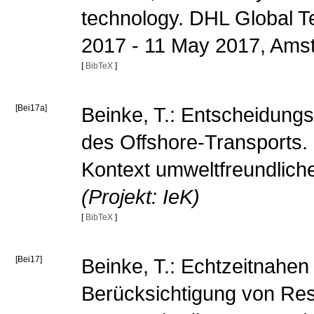
technology. DHL Global 
2017 - 11 May 2017, Am
[
BibTeX
]
[Bei17a]
Beinke, T.: Entscheidungs
des Offshore-Transports.
Kontext umweltfreundliche
(Projekt: IeK)
[
BibTeX
]
[Bei17]
Beinke, T.: Echtzeitnahen
Berücksichtigung von Re