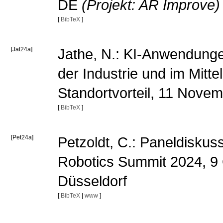
DE
(Projekt: AR Improve)
[
BibTeX
]
[Jat24a]
Jathe, N.: KI-Anwendungen 
der Industrie und im Mittel
Standortvorteil, 11 Nove
[
BibTeX
]
[Pet24a]
Petzoldt, C.: Paneldiskuss
Robotics Summit 2024, 9 
Düsseldorf
[
BibTeX
|
www
]