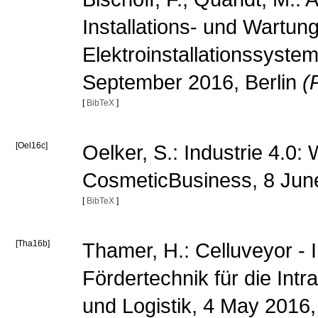
Installations- und Wartu
Elektroinstallationssyste
September 2016, Berlin
(
[
BibTeX
]
[Oel16c]
Oelker, S.: Industrie 4.0: 
CosmeticBusiness, 8 Jun
[
BibTeX
]
[Tha16b]
Thamer, H.: Celluveyor - 
Fördertechnik für die Intra
und Logistik, 4 May 201