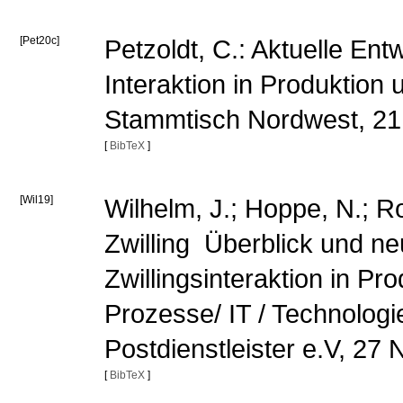
[Pet20c]
Petzoldt, C.: Aktuelle En
Interaktion in Produktion 
Stammtisch Nordwest, 2
[
BibTeX
]
[Wil19]
Wilhelm, J.; Hoppe, N.; Rol
Zwilling  Überblick und ne
Zwillingsinteraktion in Pro
Prozesse/ IT / Technolog
Postdienstleister e.V, 2
[
BibTeX
]