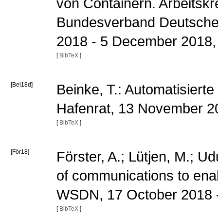
von Containern. Arbeitskr
Bundesverband Deutscher 
2018 - 5 December 2018,
[
BibTeX
]
[Bei18d]
Beinke, T.: Automatisier
Hafenrat, 13 November 
[
BibTeX
]
[För18]
Förster, A.; Lütjen, M.; U
of communications to enab
WSDN, 17 October 2018 
[
BibTeX
]