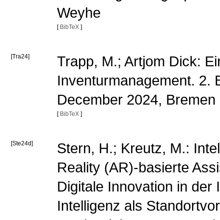
Weyhe
[
BibTeX
]
[Tra24]
Trapp, M.; Artjom Dick: E
Inventurmanagement. 2. B
December 2024, Bremen
[
BibTeX
]
[Ste24d]
Stern, H.; Kreutz, M.: Int
Reality (AR)-basierte Assi
Digitale Innovation in der
Intelligenz als Standortv