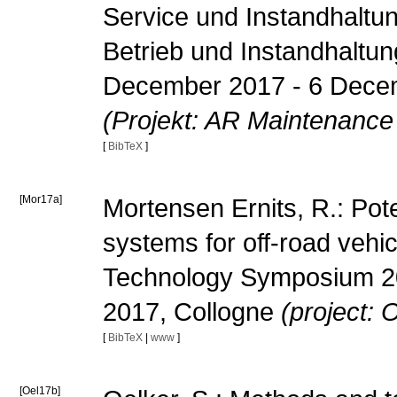
Service und Instandhaltun
Betrieb und Instandhaltu
December 2017 - 6 Dece
(Projekt: AR Maintenance
[
BibTeX
]
[Mor17a]
Mortensen Ernits, R.: Pote
systems for off-road vehi
Technology Symposium 2
2017, Collogne
(project: 
[
BibTeX
|
www
]
[Oel17b]