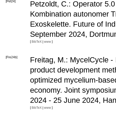
[Pet24]
Petzoldt, C.: Operator 5.0
Kombination autonomer T
Exoskelette. Future of In
September 2024, Dortm
[
BibTeX
|
www
]
[Fre24b]
Freitag, M.: MycelCycle -
product development metho
optimized mycelium-based 
economy. Joint symposium 
2024 - 25 June 2024, Ha
[
BibTeX
|
www
]