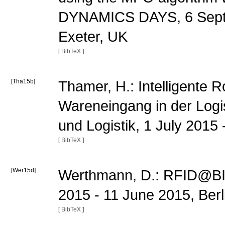
DYNAMICS DAYS, 6 Septe
Exeter, UK
[
BibTeX
]
[Tha15b]
Thamer, H.: Intelligente 
Wareneingang in der Logi
und Logistik, 1 July 2015 
[
BibTeX
]
[Wer15d]
Werthmann, D.: RFID@BIB
2015 - 11 June 2015, Berl
[
BibTeX
]