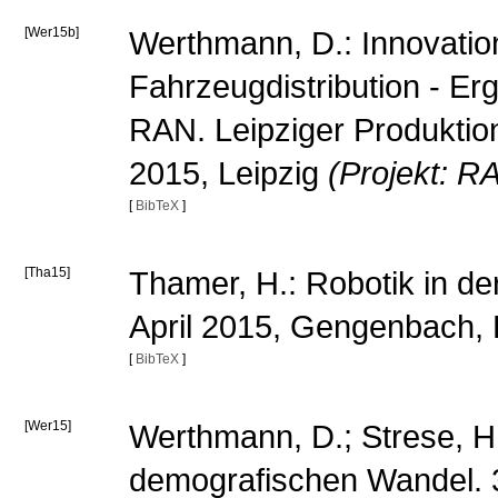
[Wer15b]
Werthmann, D.: Innovatio
Fahrzeugdistribution - E
RAN. Leipziger Produktion
2015, Leipzig
(Projekt: R
[
BibTeX
]
[Tha15]
Thamer, H.: Robotik in de
April 2015, Gengenbach,
[
BibTeX
]
[Wer15]
Werthmann, D.; Strese, H.:
demografischen Wandel.