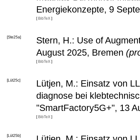
Energiekonzepte, 9 Sept
[
BibTeX
]
[Ste25a]
Stern, H.: Use of Augment
August 2025, Bremen
(pr
[
BibTeX
]
[Lüt25c]
Lütjen, M.: Einsatz von 
diagnose bei klebtechnis
"SmartFactory5G+", 13 A
[
BibTeX
]
[Lüt25b]
Lütjen, M.: Einsatz von 