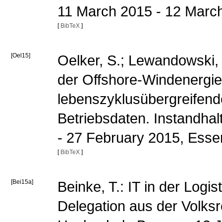
11 March 2015 - 12 March
[
BibTeX
]
[Oel15]
Oelker, S.; Lewandowski, 
der Offshore-Windenergie 
lebenszyklusübergreifen
Betriebsdaten. Instandha
- 27 February 2015, Ess
[
BibTeX
]
[Bei15a]
Beinke, T.: IT in der Logi
Delegation aus der Volksr