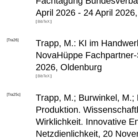
Fachtagung Bundesverban
April 2026 - 24 April 202
[
BibTeX
]
[Tra26]
Trapp, M.: KI im Handwerk
NovaHüppe Fachpartner-S
2026, Oldenburg
[
BibTeX
]
[Tra25c]
Trapp, M.; Burwinkel, M.;
Produktion. Wissenschaft
Wirklichkeit. Innovative En
Netzdienlichkeit, 20 No