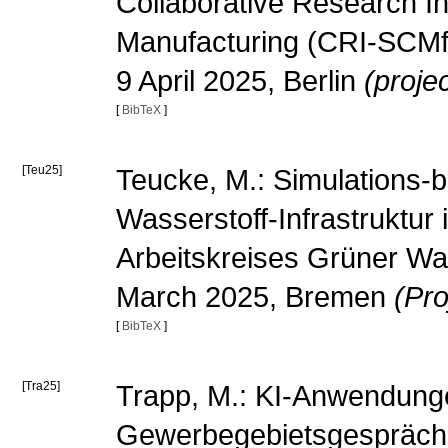
Collaborative Research In
Manufacturing (CRI-SCMfg
9 April 2025, Berlin
(proje
[
BibTeX
]
[Teu25]
Teucke, M.: Simulations-
Wasserstoff-Infrastruktu
Arbeitskreises Grüner Wa
March 2025, Bremen
(Pro
[
BibTeX
]
[Tra25]
Trapp, M.: KI-Anwendunge
Gewerbegebietsgespräch