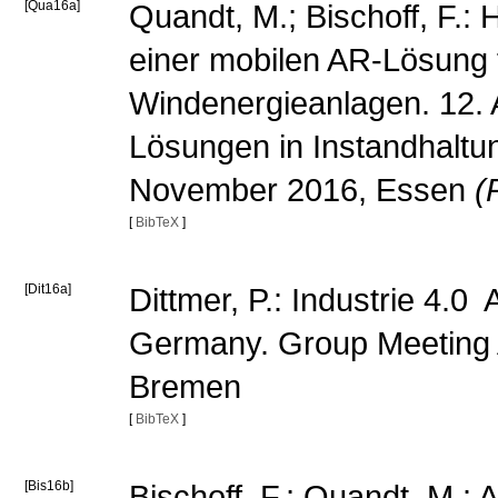
[Qua16a]
Quandt, M.; Bischoff, F.:
einer mobilen AR-Lösung f
Windenergieanlagen. 12. 
Lösungen in Instandhaltu
November 2016, Essen
(
[
BibTeX
]
[Dit16a]
Dittmer, P.: Industrie 4.
Germany. Group Meeting 
Bremen
[
BibTeX
]
[Bis16b]
Bischoff, F.; Quandt, M.: