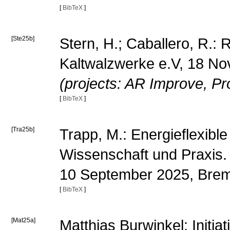
[
BibTeX
]
[Ste25b]
Stern, H.; Caballero, R.:
Kaltwalzwerke e.V, 18 N
(projects: AR Improve, P
[
BibTeX
]
[Tra25b]
Trapp, M.: Energieflexibl
Wissenschaft und Praxis
10 September 2025, Br
[
BibTeX
]
[Mat25a]
Matthias Burwinkel: Init