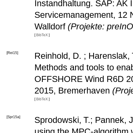
Instandhaltung. SAP: AK 
Servicemanagement, 12 
Walldorf
(Projekte: preInO
[
BibTeX
]
[Rei15]
Reinhold, D. ; Harenslak, 
Methods and tools to ena
OFFSHORE Wind R6D 2015
2015, Bremerhaven
(Proj
[
BibTeX
]
[Spr15a]
Sprodowski, T.; Pannek, J
using the MPC-algorithm 