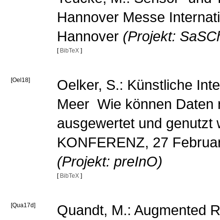
Hannover Messe Internatio
Hannover
(Projekt: SaSC
[
BibTeX
]
[Oel18]
Oelker, S.: Künstliche Int
Meer  Wie können Daten
ausgewertet und genutz
KONFERENZ, 27 February
(Projekt: preInO)
[
BibTeX
]
[Qua17d]
Quandt, M.: Augmented Rea