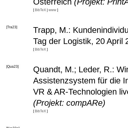
Österreich
(Projekt: PrintA
[
BibTeX
|
www
]
[Tra23]
Trapp, M.: Kundenindividue
Tag der Logistik, 20 Apri
[
BibTeX
]
[Qua23]
Quandt, M.; Leder, R.: Win
Assistenzsystem für die 
VR & AR-Technologien liv
(Projekt: compARe)
[
BibTeX
]