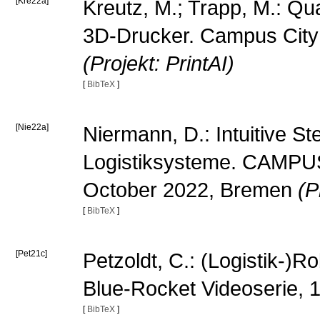
[Kre22a]
Kreutz, M.; Trapp, M.: Qu
3D-Drucker. Campus City
(Projekt: PrintAI)
[
BibTeX
]
[Nie22a]
Niermann, D.: Intuitive S
Logistiksysteme. CAMPUS 
October 2022, Bremen
(P
[
BibTeX
]
[Pet21c]
Petzoldt, C.: (Logistik-)R
Blue-Rocket Videoserie,
[
BibTeX
]