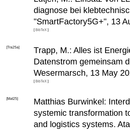
diagnose bei klebtechnis
"SmartFactory5G+", 13 A
[
BibTeX
]
[Tra25a]
Trapp, M.: Alles ist Energ
Datenstrom gemeinsam den
Wesermarsch, 13 May 2
[
BibTeX
]
[Mat25]
Matthias Burwinkel: Inter
systemic transformation t
and logistics systems. At