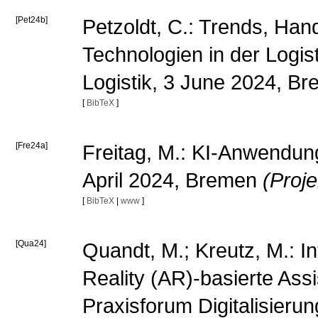
[Pet24b]
Petzoldt, C.: Trends, Han
Technologien in der Logis
Logistik, 3 June 2024, B
[
BibTeX
]
[Fre24a]
Freitag, M.: KI-Anwendunge
April 2024, Bremen
(Proj
[
BibTeX
|
www
]
[Qua24]
Quandt, M.; Kreutz, M.: I
Reality (AR)-basierte Assi
Praxisforum Digitalisieru