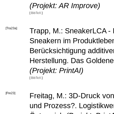
(Projekt: AR Improve)
[
BibTeX
]
[Tra23a]
Trapp, M.: SneakerLCA - 
Sneakern im Produktlebe
Berücksichtigung additive
Herstellung. Das Goldene
(Projekt: PrintAI)
[
BibTeX
]
[Fre23]
Freitag, M.: 3D-Druck von
und Prozess?. Logistikwe