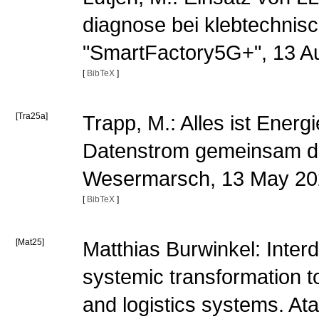
diagnose bei klebtechnis
"SmartFactory5G+", 13 A
[
BibTeX
]
[Tra25a]
Trapp, M.: Alles ist Energ
Datenstrom gemeinsam den
Wesermarsch, 13 May 2
[
BibTeX
]
[Mat25]
Matthias Burwinkel: Inter
systemic transformation t
and logistics systems. At