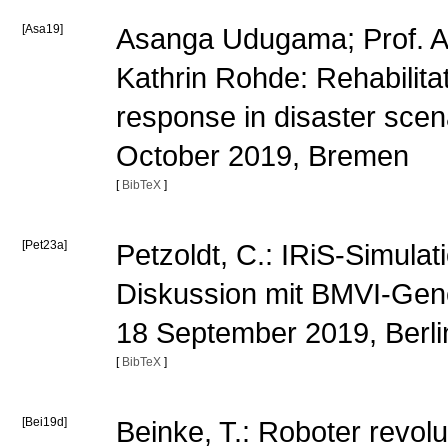
[Asa19]
Asanga Udugama; Prof. An
Kathrin Rohde: Rehabilita
response in disaster sce
October 2019, Bremen
[
BibTeX
]
[Pet23a]
Petzoldt, C.: IRiS-Simul
Diskussion mit BMVI-Gene
18 September 2019, Berl
[
BibTeX
]
[Bei19d]
Beinke, T.: Roboter revolu