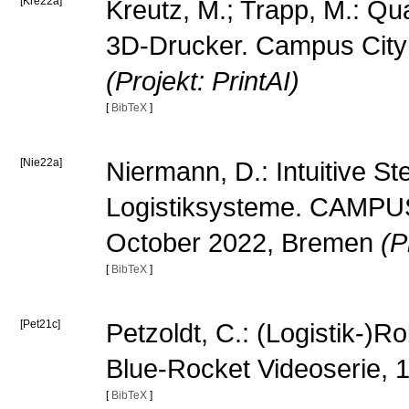
[Kre22a]
Kreutz, M.; Trapp, M.: Qu
3D-Drucker. Campus City
(Projekt: PrintAI)
[
BibTeX
]
[Nie22a]
Niermann, D.: Intuitive S
Logistiksysteme. CAMPUS 
October 2022, Bremen
(P
[
BibTeX
]
[Pet21c]
Petzoldt, C.: (Logistik-)R
Blue-Rocket Videoserie,
[
BibTeX
]