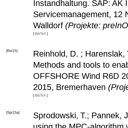
Instandhaltung. SAP: AK 
Servicemanagement, 12 
Walldorf
(Projekte: preInO
[
BibTeX
]
[Rei15]
Reinhold, D. ; Harenslak, 
Methods and tools to ena
OFFSHORE Wind R6D 2015
2015, Bremerhaven
(Proj
[
BibTeX
]
[Spr15a]
Sprodowski, T.; Pannek, J
using the MPC-algorithm 