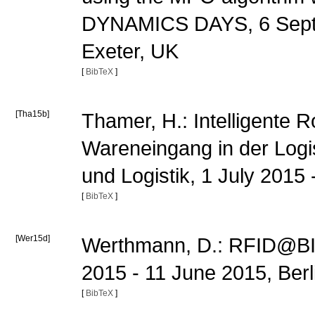
DYNAMICS DAYS, 6 Septe
Exeter, UK
[
BibTeX
]
[Tha15b]
Thamer, H.: Intelligente 
Wareneingang in der Logi
und Logistik, 1 July 2015 
[
BibTeX
]
[Wer15d]
Werthmann, D.: RFID@BIB
2015 - 11 June 2015, Berl
[
BibTeX
]