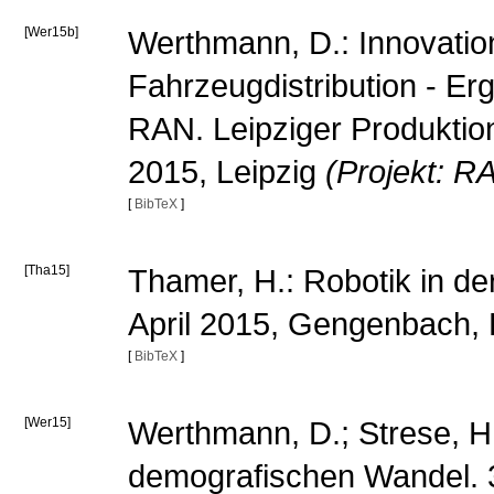
[Wer15b]
Werthmann, D.: Innovatio
Fahrzeugdistribution - E
RAN. Leipziger Produktion
2015, Leipzig
(Projekt: R
[
BibTeX
]
[Tha15]
Thamer, H.: Robotik in de
April 2015, Gengenbach,
[
BibTeX
]
[Wer15]
Werthmann, D.; Strese, H.:
demografischen Wandel.