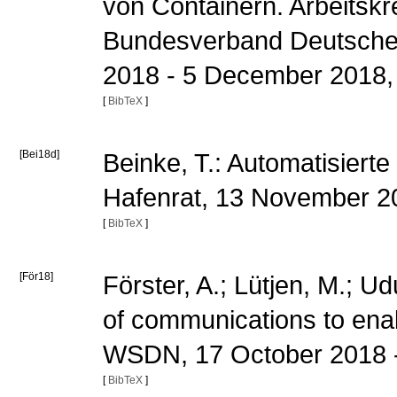
von Containern. Arbeitskr
Bundesverband Deutscher 
2018 - 5 December 2018,
[
BibTeX
]
[Bei18d]
Beinke, T.: Automatisier
Hafenrat, 13 November 
[
BibTeX
]
[För18]
Förster, A.; Lütjen, M.; U
of communications to enab
WSDN, 17 October 2018 
[
BibTeX
]