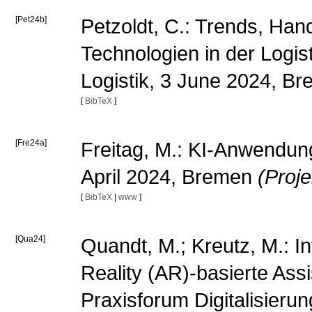
[Pet24b]
Petzoldt, C.: Trends, Han
Technologien in der Logis
Logistik, 3 June 2024, B
[
BibTeX
]
[Fre24a]
Freitag, M.: KI-Anwendunge
April 2024, Bremen
(Proj
[
BibTeX
|
www
]
[Qua24]
Quandt, M.; Kreutz, M.: I
Reality (AR)-basierte Assi
Praxisforum Digitalisieru