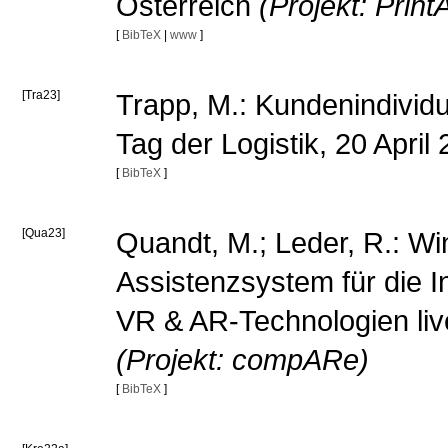
Österreich
(Projekt: PrintA
[
BibTeX
|
www
]
[Tra23]
Trapp, M.: Kundenindividue
Tag der Logistik, 20 Apri
[
BibTeX
]
[Qua23]
Quandt, M.; Leder, R.: Win
Assistenzsystem für die 
VR & AR-Technologien liv
(Projekt: compARe)
[
BibTeX
]