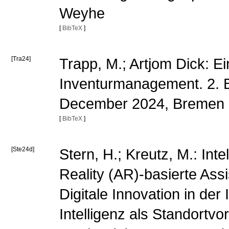
Weyhe
[
BibTeX
]
[Tra24]
Trapp, M.; Artjom Dick: E
Inventurmanagement. 2. B
December 2024, Bremen
[
BibTeX
]
[Ste24d]
Stern, H.; Kreutz, M.: Int
Reality (AR)-basierte Assi
Digitale Innovation in der
Intelligenz als Standortv