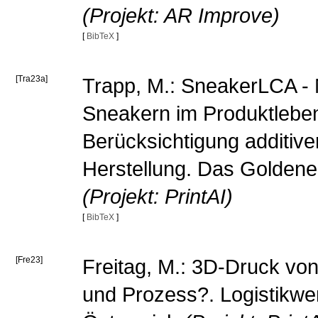
(Projekt: AR Improve)
[
BibTeX
]
[Tra23a]
Trapp, M.: SneakerLCA - 
Sneakern im Produktlebe
Berücksichtigung additive
Herstellung. Das Goldene
(Projekt: PrintAI)
[
BibTeX
]
[Fre23]
Freitag, M.: 3D-Druck von
und Prozess?. Logistikwe