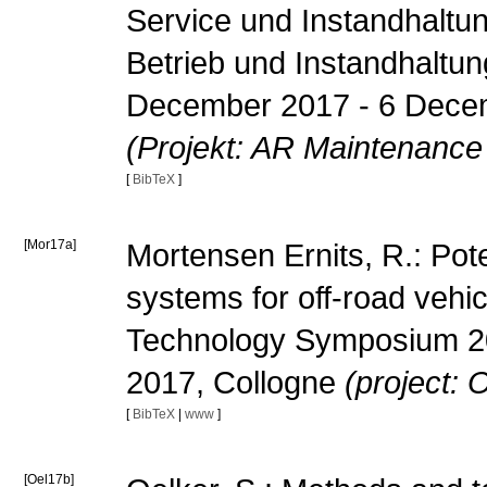
Service und Instandhaltun
Betrieb und Instandhaltu
December 2017 - 6 Dece
(Projekt: AR Maintenance
[
BibTeX
]
[Mor17a]
Mortensen Ernits, R.: Pote
systems for off-road vehi
Technology Symposium 2
2017, Collogne
(project: 
[
BibTeX
|
www
]
[Oel17b]