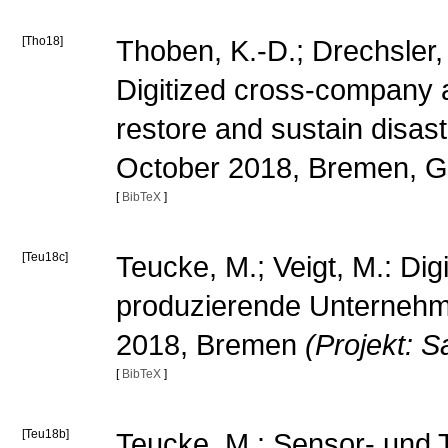
[Tho18]
Thoben, K.-D.; Drechsler,
Digitized cross-company a
restore and sustain disas
October 2018, Bremen, 
[
BibTeX
]
[Teu18c]
Teucke, M.; Veigt, M.: Digi
produzierende Unternehm
2018, Bremen
(Projekt: 
[
BibTeX
]
[Teu18b]
Teucke, M.: Sensor- und T