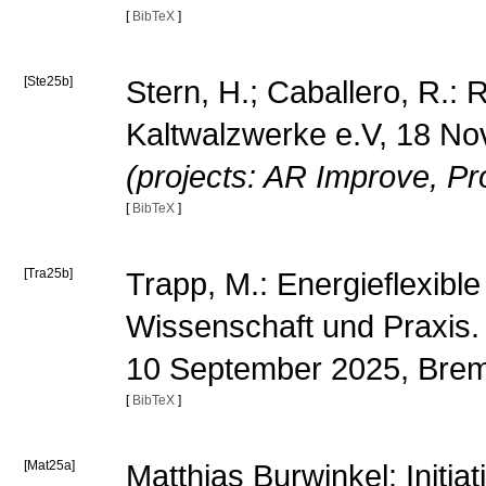
[
BibTeX
]
[Ste25b]
Stern, H.; Caballero, R.:
Kaltwalzwerke e.V, 18 N
(projects: AR Improve, P
[
BibTeX
]
[Tra25b]
Trapp, M.: Energieflexibl
Wissenschaft und Praxis
10 September 2025, Br
[
BibTeX
]
[Mat25a]
Matthias Burwinkel: Init