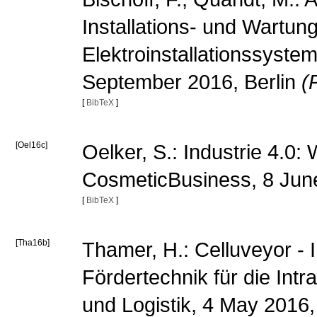
Installations- und Wartu
Elektroinstallationssyste
September 2016, Berlin
(
[
BibTeX
]
[Oel16c]
Oelker, S.: Industrie 4.0: 
CosmeticBusiness, 8 Jun
[
BibTeX
]
[Tha16b]
Thamer, H.: Celluveyor - 
Fördertechnik für die Intra
und Logistik, 4 May 201