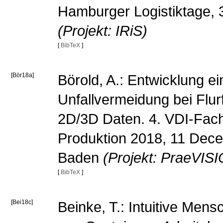
Hamburger Logistiktage, 
(Projekt: IRiS)
[
BibTeX
]
[Bör18a]
Börold, A.: Entwicklung e
Unfallvermeidung bei Flu
2D/3D Daten. 4. VDI-Fac
Produktion 2018, 11 Dec
Baden
(Projekt: PraeVIS
[
BibTeX
]
[Bei18c]
Beinke, T.: Intuitive Mens