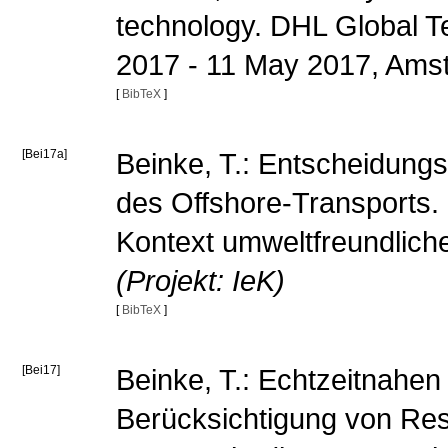
technology. DHL Global 
2017 - 11 May 2017, Am
[
BibTeX
]
[Bei17a]
Beinke, T.: Entscheidungs
des Offshore-Transports.
Kontext umweltfreundliche
(Projekt: IeK)
[
BibTeX
]
[Bei17]
Beinke, T.: Echtzeitnahen
Berücksichtigung von Re