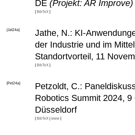
DE
(Projekt: AR Improve)
[
BibTeX
]
[Jat24a]
Jathe, N.: KI-Anwendungen 
der Industrie und im Mittel
Standortvorteil, 11 Nove
[
BibTeX
]
[Pet24a]
Petzoldt, C.: Paneldiskuss
Robotics Summit 2024, 9 
Düsseldorf
[
BibTeX
|
www
]