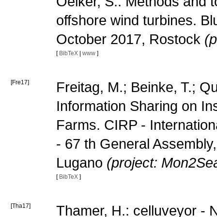
Oelker, S.: Methods and t
offshore wind turbines. B
October 2017, Rostock
(p
[
BibTeX
|
www
]
[Fre17]
Freitag, M.; Beinke, T.; Qu
Information Sharing on In
Farms. CIRP - Internatio
- 67 th General Assembly
Lugano
(project: Mon2Se
[
BibTeX
]
[Tha17]
Thamer, H.: celluveyor -