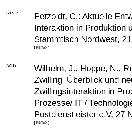
[Pet20c]
Petzoldt, C.: Aktuelle En
Interaktion in Produktion 
Stammtisch Nordwest, 2
[
BibTeX
]
[Wil19]
Wilhelm, J.; Hoppe, N.; Rol
Zwilling  Überblick und ne
Zwillingsinteraktion in Pro
Prozesse/ IT / Technolog
Postdienstleister e.V, 2
[
BibTeX
]