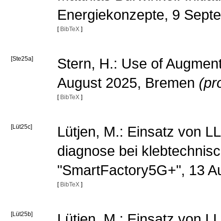
Energiekonzepte, 9 Sept
[
BibTeX
]
[Ste25a]
Stern, H.: Use of Augment
August 2025, Bremen
(pr
[
BibTeX
]
[Lüt25c]
Lütjen, M.: Einsatz von 
diagnose bei klebtechnis
"SmartFactory5G+", 13 A
[
BibTeX
]
[Lüt25b]
Lütjen, M.: Einsatz von 