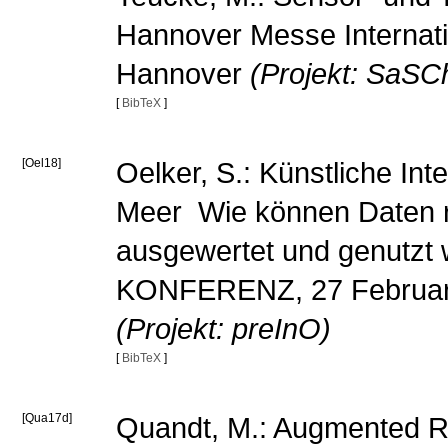
Hannover Messe Internatio
Hannover
(Projekt: SaSC
[
BibTeX
]
[Oel18]
Oelker, S.: Künstliche Int
Meer  Wie können Daten
ausgewertet und genutz
KONFERENZ, 27 February
(Projekt: preInO)
[
BibTeX
]
[Qua17d]
Quandt, M.: Augmented Rea