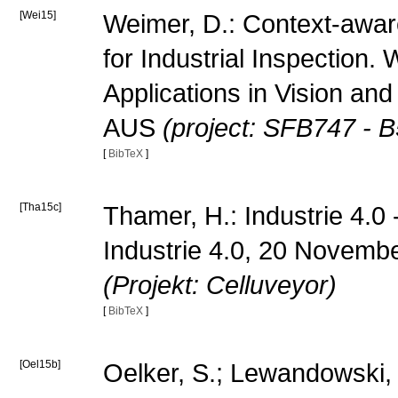
[Wei15]
Weimer, D.: Context-awar
for Industrial Inspection
Applications in Vision a
AUS
(project: SFB747 - B
[
BibTeX
]
[Tha15c]
Thamer, H.: Industrie 4.0 -
Industrie 4.0, 20 Novem
(Projekt: Celluveyor)
[
BibTeX
]
[Oel15b]
Oelker, S.; Lewandowski, 