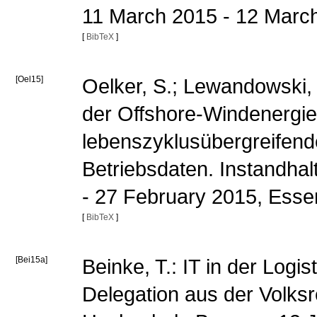
11 March 2015 - 12 March
[
BibTeX
]
[Oel15]
Oelker, S.; Lewandowski, 
der Offshore-Windenergie 
lebenszyklusübergreifen
Betriebsdaten. Instandha
- 27 February 2015, Ess
[
BibTeX
]
[Bei15a]
Beinke, T.: IT in der Logi
Delegation aus der Volksr