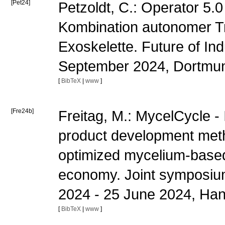
[Pet24]
Petzoldt, C.: Operator 5.0
Kombination autonomer T
Exoskelette. Future of In
September 2024, Dortm
[
BibTeX
|
www
]
[Fre24b]
Freitag, M.: MycelCycle -
product development metho
optimized mycelium-based 
economy. Joint symposium 
2024 - 25 June 2024, Ha
[
BibTeX
|
www
]