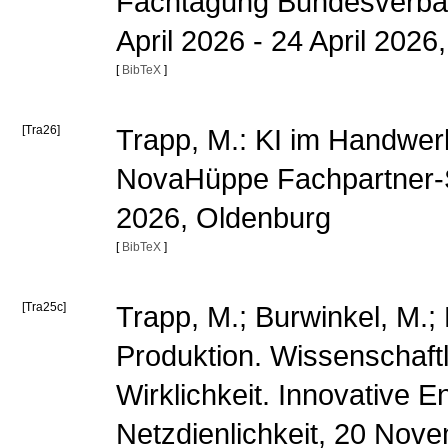
Fachtagung Bundesverban
April 2026 - 24 April 202
[
BibTeX
]
[Tra26]
Trapp, M.: KI im Handwerk
NovaHüppe Fachpartner-S
2026, Oldenburg
[
BibTeX
]
[Tra25c]
Trapp, M.; Burwinkel, M.;
Produktion. Wissenschaft
Wirklichkeit. Innovative En
Netzdienlichkeit, 20 No