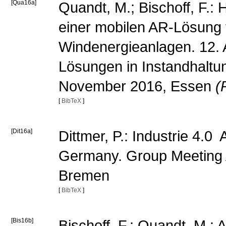
[Qua16a]
Quandt, M.; Bischoff, F.:
einer mobilen AR-Lösung f
Windenergieanlagen. 12. 
Lösungen in Instandhaltu
November 2016, Essen
(
[
BibTeX
]
[Dit16a]
Dittmer, P.: Industrie 4.
Germany. Group Meeting 
Bremen
[
BibTeX
]
[Bis16b]
Bischoff, F.; Quandt, M.: