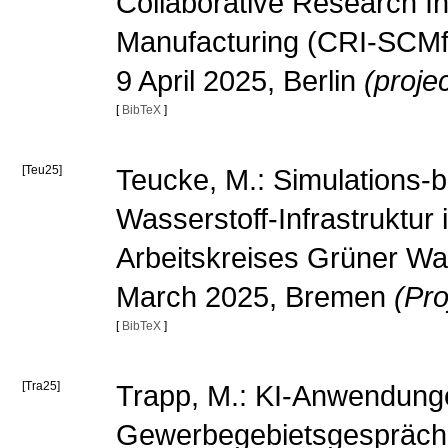
Collaborative Research In
Manufacturing (CRI-SCMfg
9 April 2025, Berlin
(proje
[
BibTeX
]
[Teu25]
Teucke, M.: Simulations-
Wasserstoff-Infrastruktu
Arbeitskreises Grüner Wa
March 2025, Bremen
(Pro
[
BibTeX
]
[Tra25]
Trapp, M.: KI-Anwendunge
Gewerbegebietsgespräch