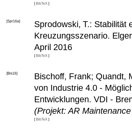
[
BibTeX
]
[Spr16a]
Sprodowski, T.: Stabilit
Kreuzungsszenario. Elger
April 2016
[
BibTeX
]
[Bis16]
Bischoff, Frank; Quandt, M
von Industrie 4.0 - Mögli
Entwicklungen. VDI - Bre
(Projekt: AR Maintenance
[
BibTeX
]