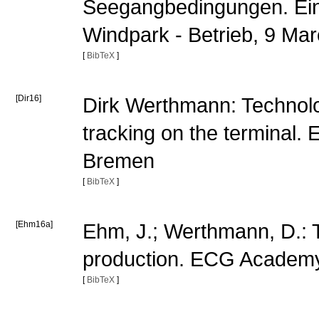
Seegangbedingungen. Ein
Windpark - Betrieb, 9 M
[
BibTeX
]
[Dir16]
Dirk Werthmann: Technolog
tracking on the terminal
Bremen
[
BibTeX
]
[Ehm16a]
Ehm, J.; Werthmann, D.: 
production. ECG Academ
[
BibTeX
]