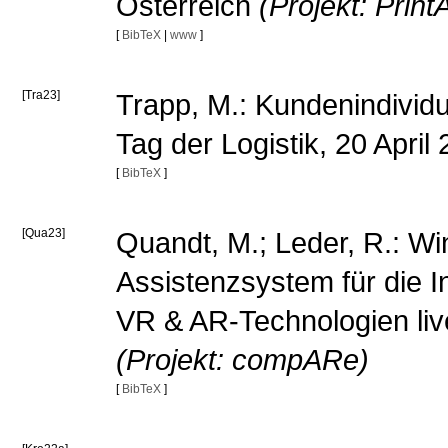
Österreich
(Projekt: PrintA
[
BibTeX
|
www
]
[Tra23]
Trapp, M.: Kundenindividue
Tag der Logistik, 20 Apri
[
BibTeX
]
[Qua23]
Quandt, M.; Leder, R.: Win
Assistenzsystem für die 
VR & AR-Technologien liv
(Projekt: compARe)
[
BibTeX
]