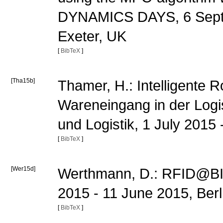
DYNAMICS DAYS, 6 Septe
Exeter, UK
[
BibTeX
]
[Tha15b]
Thamer, H.: Intelligente 
Wareneingang in der Logi
und Logistik, 1 July 2015 
[
BibTeX
]
[Wer15d]
Werthmann, D.: RFID@BIB
2015 - 11 June 2015, Berl
[
BibTeX
]