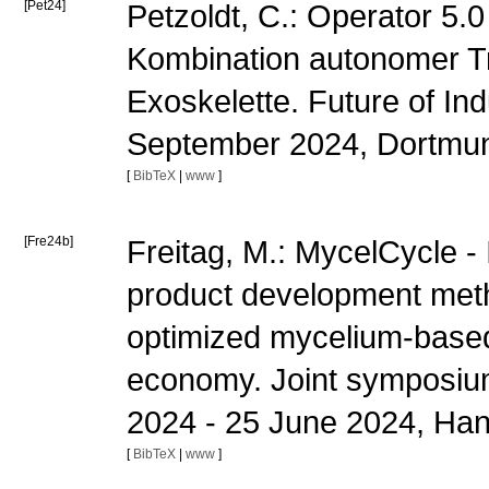
[Pet24]
Petzoldt, C.: Operator 5.0
Kombination autonomer T
Exoskelette. Future of In
September 2024, Dortm
[
BibTeX
|
www
]
[Fre24b]
Freitag, M.: MycelCycle -
product development metho
optimized mycelium-based 
economy. Joint symposium 
2024 - 25 June 2024, Ha
[
BibTeX
|
www
]