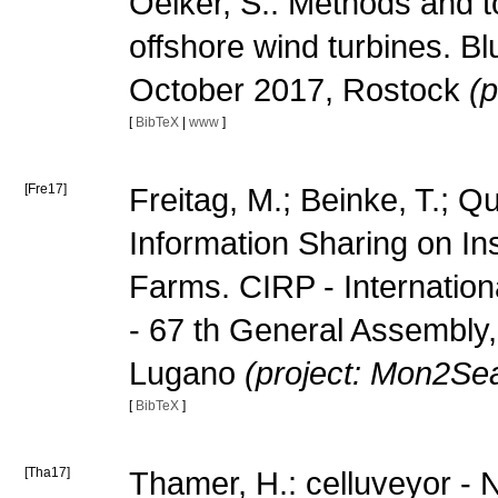
Oelker, S.: Methods and t
offshore wind turbines. B
October 2017, Rostock
(p
[
BibTeX
|
www
]
[Fre17]
Freitag, M.; Beinke, T.; Qu
Information Sharing on In
Farms. CIRP - Internatio
- 67 th General Assembly
Lugano
(project: Mon2Se
[
BibTeX
]
[Tha17]
Thamer, H.: celluveyor -