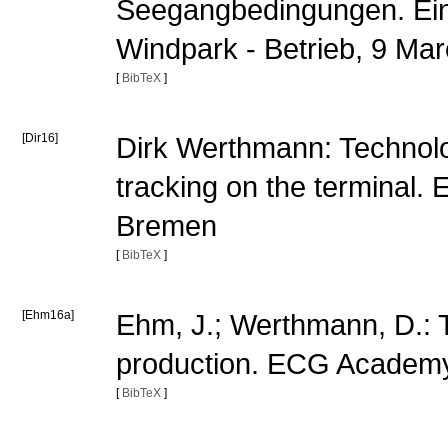
Seegangbedingungen. Ein
Windpark - Betrieb, 9 M
[
BibTeX
]
[Dir16]
Dirk Werthmann: Technolog
tracking on the terminal
Bremen
[
BibTeX
]
[Ehm16a]
Ehm, J.; Werthmann, D.: 
production. ECG Academ
[
BibTeX
]