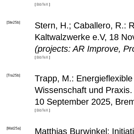
[
BibTeX
]
[Ste25b]
Stern, H.; Caballero, R.:
Kaltwalzwerke e.V, 18 N
(projects: AR Improve, P
[
BibTeX
]
[Tra25b]
Trapp, M.: Energieflexibl
Wissenschaft und Praxis
10 September 2025, Br
[
BibTeX
]
[Mat25a]
Matthias Burwinkel: Init