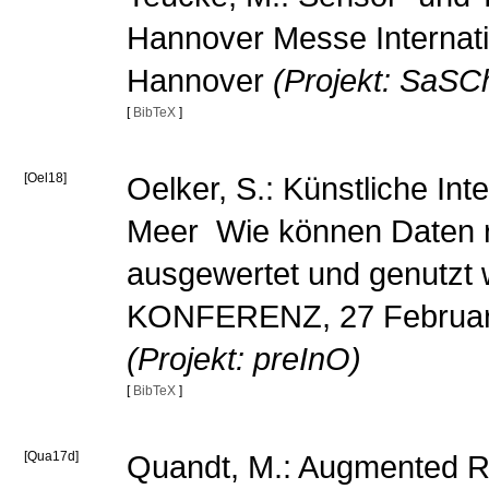
Hannover Messe Internatio
Hannover
(Projekt: SaSC
[
BibTeX
]
[Oel18]
Oelker, S.: Künstliche Int
Meer  Wie können Daten
ausgewertet und genutz
KONFERENZ, 27 February
(Projekt: preInO)
[
BibTeX
]
[Qua17d]
Quandt, M.: Augmented Rea