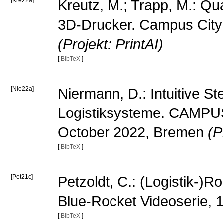
[Kre22a]
Kreutz, M.; Trapp, M.: Qu
3D-Drucker. Campus City
(Projekt: PrintAI)
[
BibTeX
]
[Nie22a]
Niermann, D.: Intuitive S
Logistiksysteme. CAMPUS 
October 2022, Bremen
(P
[
BibTeX
]
[Pet21c]
Petzoldt, C.: (Logistik-)R
Blue-Rocket Videoserie,
[
BibTeX
]