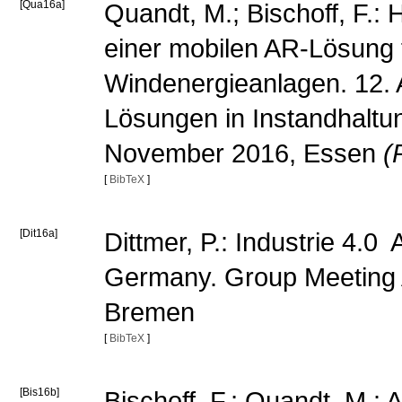
[Qua16a]
Quandt, M.; Bischoff, F.:
einer mobilen AR-Lösung f
Windenergieanlagen. 12. 
Lösungen in Instandhaltu
November 2016, Essen
(
[
BibTeX
]
[Dit16a]
Dittmer, P.: Industrie 4.
Germany. Group Meeting 
Bremen
[
BibTeX
]
[Bis16b]
Bischoff, F.; Quandt, M.: