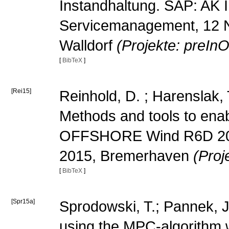
Instandhaltung. SAP: AK 
Servicemanagement, 12 
Walldorf
(Projekte: preInO
[
BibTeX
]
[Rei15]
Reinhold, D. ; Harenslak, 
Methods and tools to ena
OFFSHORE Wind R6D 2015
2015, Bremerhaven
(Proj
[
BibTeX
]
[Spr15a]
Sprodowski, T.; Pannek, J
using the MPC-algorithm 