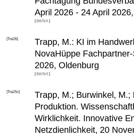
Fachtagung Bundesverban
April 2026 - 24 April 202
[
BibTeX
]
[Tra26]
Trapp, M.: KI im Handwerk
NovaHüppe Fachpartner-S
2026, Oldenburg
[
BibTeX
]
[Tra25c]
Trapp, M.; Burwinkel, M.;
Produktion. Wissenschaft
Wirklichkeit. Innovative En
Netzdienlichkeit, 20 No