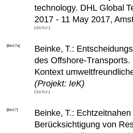
technology. DHL Global 
2017 - 11 May 2017, Am
[
BibTeX
]
[Bei17a]
Beinke, T.: Entscheidungs
des Offshore-Transports.
Kontext umweltfreundliche
(Projekt: IeK)
[
BibTeX
]
[Bei17]
Beinke, T.: Echtzeitnahen
Berücksichtigung von Re