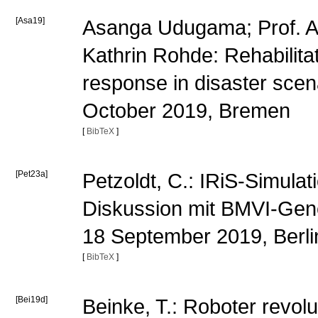
[Asa19]
Asanga Udugama; Prof. An
Kathrin Rohde: Rehabilita
response in disaster sce
October 2019, Bremen
[
BibTeX
]
[Pet23a]
Petzoldt, C.: IRiS-Simul
Diskussion mit BMVI-Gene
18 September 2019, Berl
[
BibTeX
]
[Bei19d]
Beinke, T.: Roboter revolu