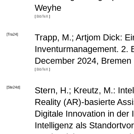
Weyhe
[
BibTeX
]
[Tra24]
Trapp, M.; Artjom Dick: E
Inventurmanagement. 2. B
December 2024, Bremen
[
BibTeX
]
[Ste24d]
Stern, H.; Kreutz, M.: Int
Reality (AR)-basierte Assi
Digitale Innovation in der
Intelligenz als Standortv