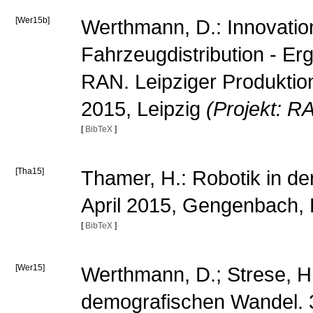
[Wer15b]
Werthmann, D.: Innovatio
Fahrzeugdistribution - E
RAN. Leipziger Produktion
2015, Leipzig
(Projekt: R
[
BibTeX
]
[Tha15]
Thamer, H.: Robotik in de
April 2015, Gengenbach,
[
BibTeX
]
[Wer15]
Werthmann, D.; Strese, H.:
demografischen Wandel.