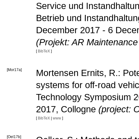
Service und Instandhaltun
Betrieb und Instandhaltu
December 2017 - 6 Dece
(Projekt: AR Maintenance
[
BibTeX
]
[Mor17a]
Mortensen Ernits, R.: Pote
systems for off-road vehi
Technology Symposium 2
2017, Collogne
(project: 
[
BibTeX
|
www
]
[Oel17b]