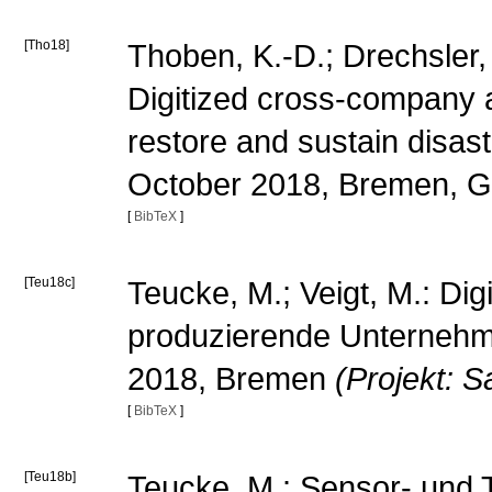
[Tho18]
Thoben, K.-D.; Drechsler,
Digitized cross-company a
restore and sustain disas
October 2018, Bremen, 
[
BibTeX
]
[Teu18c]
Teucke, M.; Veigt, M.: Digi
produzierende Unternehm
2018, Bremen
(Projekt: 
[
BibTeX
]
[Teu18b]
Teucke, M.: Sensor- und T