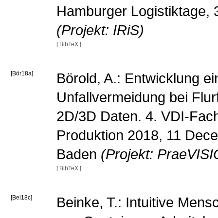
Hamburger Logistiktage, 
(Projekt: IRiS)
[
BibTeX
]
[Bör18a]
Börold, A.: Entwicklung e
Unfallvermeidung bei Flu
2D/3D Daten. 4. VDI-Fac
Produktion 2018, 11 Dec
Baden
(Projekt: PraeVIS
[
BibTeX
]
[Bei18c]
Beinke, T.: Intuitive Mens