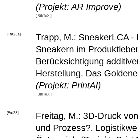
(Projekt: AR Improve)
[
BibTeX
]
[Tra23a]
Trapp, M.: SneakerLCA - 
Sneakern im Produktlebe
Berücksichtigung additive
Herstellung. Das Goldene
(Projekt: PrintAI)
[
BibTeX
]
[Fre23]
Freitag, M.: 3D-Druck von
und Prozess?. Logistikwe