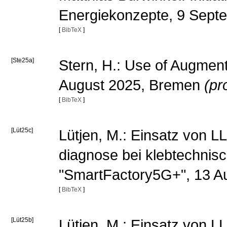
Energiekonzepte, 9 Sept
[
BibTeX
]
[Ste25a]
Stern, H.: Use of Augment
August 2025, Bremen
(pr
[
BibTeX
]
[Lüt25c]
Lütjen, M.: Einsatz von 
diagnose bei klebtechnis
"SmartFactory5G+", 13 A
[
BibTeX
]
[Lüt25b]
Lütjen, M.: Einsatz von 