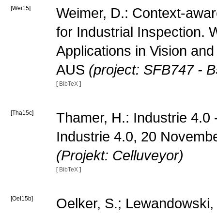
[Wei15]
Weimer, D.: Context-awar
for Industrial Inspection
Applications in Vision a
AUS
(project: SFB747 - B
[
BibTeX
]
[Tha15c]
Thamer, H.: Industrie 4.0 -
Industrie 4.0, 20 Novem
(Projekt: Celluveyor)
[
BibTeX
]
[Oel15b]
Oelker, S.; Lewandowski, 