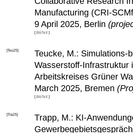
Collaborative Research In
Manufacturing (CRI-SCMfg
9 April 2025, Berlin
(proje
[
BibTeX
]
[Teu25]
Teucke, M.: Simulations-
Wasserstoff-Infrastruktu
Arbeitskreises Grüner Wa
March 2025, Bremen
(Pro
[
BibTeX
]
[Tra25]
Trapp, M.: KI-Anwendunge
Gewerbegebietsgespräch