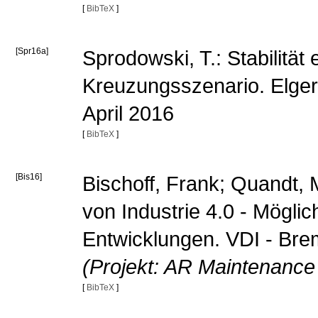
[
BibTeX
]
[Spr16a]
Sprodowski, T.: Stabilit
Kreuzungsszenario. Elger
April 2016
[
BibTeX
]
[Bis16]
Bischoff, Frank; Quandt, M
von Industrie 4.0 - Mögli
Entwicklungen. VDI - Bre
(Projekt: AR Maintenance
[
BibTeX
]