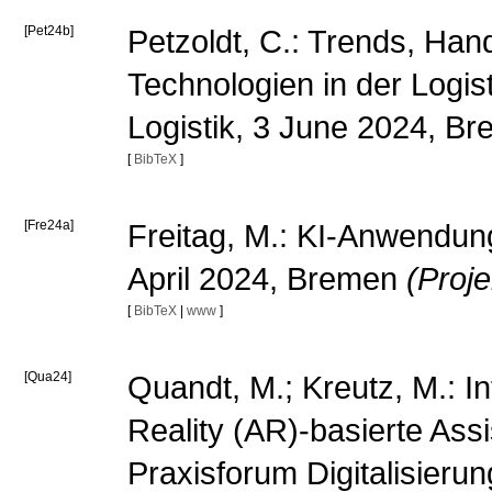
[Pet24b]
Petzoldt, C.: Trends, Han
Technologien in der Logis
Logistik, 3 June 2024, B
[
BibTeX
]
[Fre24a]
Freitag, M.: KI-Anwendunge
April 2024, Bremen
(Proj
[
BibTeX
|
www
]
[Qua24]
Quandt, M.; Kreutz, M.: I
Reality (AR)-basierte Assi
Praxisforum Digitalisieru