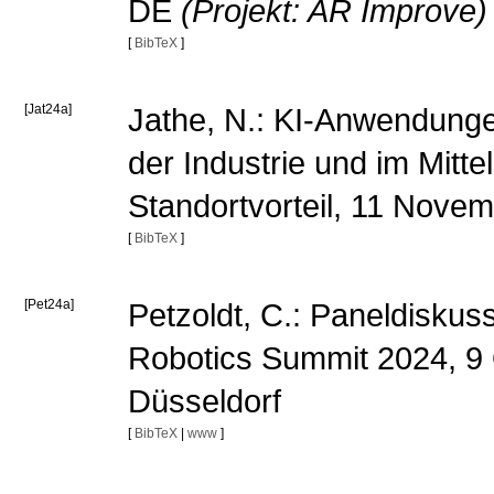
DE
(Projekt: AR Improve)
[
BibTeX
]
[Jat24a]
Jathe, N.: KI-Anwendungen 
der Industrie und im Mittel
Standortvorteil, 11 Nove
[
BibTeX
]
[Pet24a]
Petzoldt, C.: Paneldiskuss
Robotics Summit 2024, 9 
Düsseldorf
[
BibTeX
|
www
]