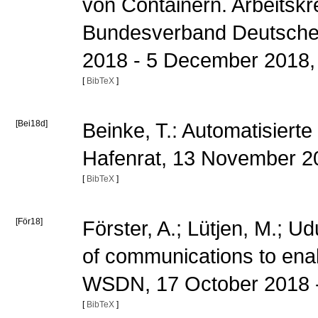
von Containern. Arbeitskr
Bundesverband Deutscher 
2018 - 5 December 2018,
[
BibTeX
]
[Bei18d]
Beinke, T.: Automatisier
Hafenrat, 13 November 
[
BibTeX
]
[För18]
Förster, A.; Lütjen, M.; U
of communications to enab
WSDN, 17 October 2018 
[
BibTeX
]