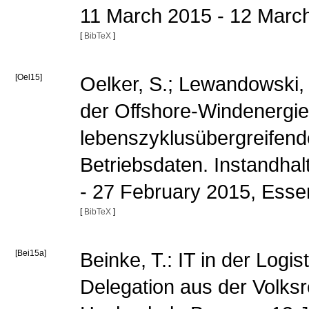
11 March 2015 - 12 March
[
BibTeX
]
[Oel15]
Oelker, S.; Lewandowski, 
der Offshore-Windenergie 
lebenszyklusübergreifen
Betriebsdaten. Instandha
- 27 February 2015, Ess
[
BibTeX
]
[Bei15a]
Beinke, T.: IT in der Logi
Delegation aus der Volksr