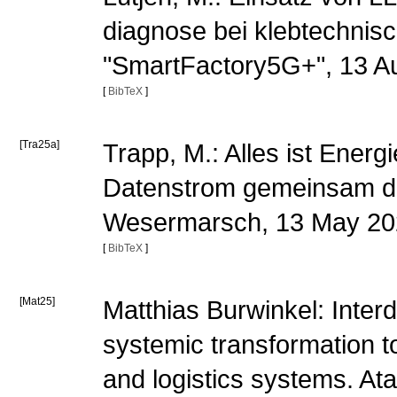
diagnose bei klebtechnis
"SmartFactory5G+", 13 A
[
BibTeX
]
[Tra25a]
Trapp, M.: Alles ist Energ
Datenstrom gemeinsam den
Wesermarsch, 13 May 2
[
BibTeX
]
[Mat25]
Matthias Burwinkel: Inter
systemic transformation t
and logistics systems. At