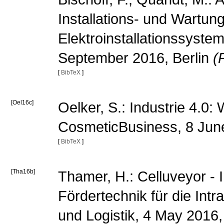
Installations- und Wartu
Elektroinstallationssyste
September 2016, Berlin
(
[
BibTeX
]
[Oel16c]
Oelker, S.: Industrie 4.0: 
CosmeticBusiness, 8 Jun
[
BibTeX
]
[Tha16b]
Thamer, H.: Celluveyor - 
Fördertechnik für die Intra
und Logistik, 4 May 201