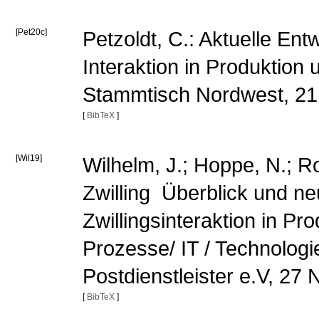
[Pet20c]
Petzoldt, C.: Aktuelle En
Interaktion in Produktion 
Stammtisch Nordwest, 2
[
BibTeX
]
[Wil19]
Wilhelm, J.; Hoppe, N.; Rol
Zwilling  Überblick und ne
Zwillingsinteraktion in Pro
Prozesse/ IT / Technolog
Postdienstleister e.V, 2
[
BibTeX
]