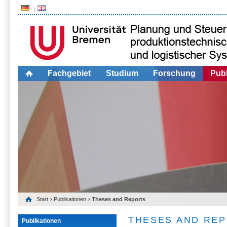
Fachgebiet
Studium
Forschung
Publ
Start
›
Publikationen
› Theses and Reports
THESES AND RE
Publikationen