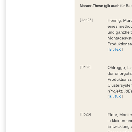
Master-These (gilt auch für Bac
[Hen26]
Hennig, Marc
eines method
und ganzheit
Montagesyste
Produktionsa
[
BibTeX
]
[Ohl26]
Ohlrogge, Li
der energeti
Produktionss
Clustersyste
(Projekt: Id
[
BibTeX
]
[Flo26]
Flohr, Marik
in kleinen u
Entwicklung 