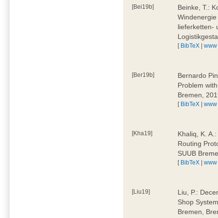
[Bei19b]
Beinke, T.: K
Windenergie 
lieferketten-
Logistikges
[
BibTeX
|
www
[Ber19b]
Bernardo Pin
Problem wit
Bremen, 201
[
BibTeX
|
www
[Kha19]
Khaliq, K. A.
Routing Prot
SUUB Breme
[
BibTeX
|
www
[Liu19]
Liu, P.: Dece
Shop System
Bremen, Bre