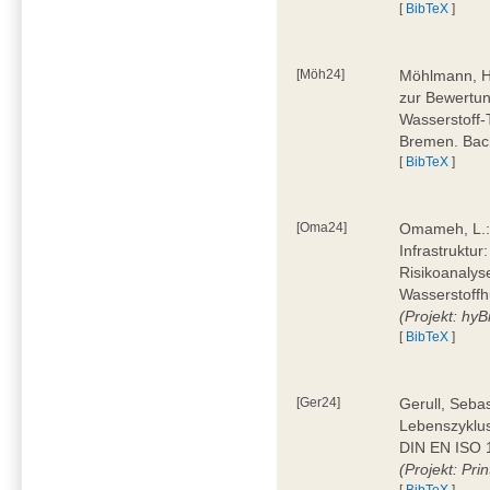
[
BibTeX
]
[Möh24]
Möhlmann, H
zur Bewertun
Wasserstoff-
Bremen. Bac
[
BibTeX
]
[Oma24]
Omameh, L.: 
Infrastruktur
Risikoanalys
Wasserstoffh
(Projekt: hyBi
[
BibTeX
]
[Ger24]
Gerull, Seba
Lebenszyklu
DIN EN ISO 1
(Projekt: Prin
[
BibTeX
]