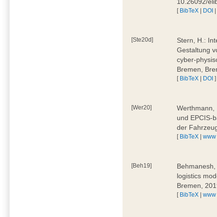
10.26092/el
[
BibTeX
|
DOI
[Ste20d]
Stern, H.: In
Gestaltung v
cyber-physis
Bremen, Bre
[
BibTeX
|
DOI
]
[Wer20]
Werthmann, D
und EPCIS-b
der Fahrzeu
[
BibTeX
|
www
[Beh19]
Behmanesh, E
logistics mo
Bremen, 201
[
BibTeX
|
www