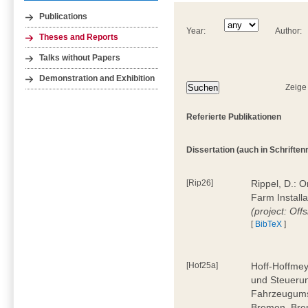
Publications
Year:
Author:
Theses and Reports
Talks without Papers
Demonstration and Exhibition
Zeige
Referierte Publikationen
Dissertation (auch in Schriftenre
[Rip26]
Rippel, D.: 
Farm Install
(project: Off
[
BibTeX
]
[Hof25a]
Hoff-Hoffmey
und Steuerun
Fahrzeugumsc
Bremen, Bre