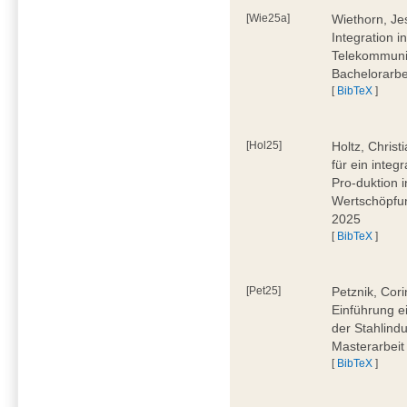
[Wie25a]
Wiethorn, Je
Integration i
Telekommuni
Bachelorarbe
[
BibTeX
]
[Hol25]
Holtz, Chris
für ein inte
Pro-duktion 
Wertschöpfun
2025
[
BibTeX
]
[Pet25]
Petznik, Cor
Einführung e
der Stahlindu
Masterarbeit
[
BibTeX
]