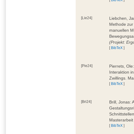
[Lie24]
Liebchen, Ja
Methode zur
manuellen M
Bewegungsan
(Projekt: Erg
[
BibTeX
]
[Pie24]
Pierrets, Ol
Interaktion i
Zwillings. M
[
BibTeX
]
[Bri24]
Brill, Jonas:
Gestaltungsr
Schnittstelle
Masterarbeit
[
BibTeX
]