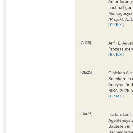
Anforderungs
nachhaltiger 
Montagesyst
(Projekt: Na
[
BibTeX
]
[Ari25]
Arifi, El Agus
Prozessüber
[
BibTeX
]
[Ola25]
Olalekan Ale
Sneakern in d
Analyse für 
BIBA, 2025
(
[
BibTeX
]
[Har25]
Harlan, Emil
Agentensyst
Bauteilen in
Bachelorarbe