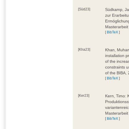
[Süd23]
Südkamp, Jan
zur Erarbeitu
Ermöglichung
Masterarbeit
[
BibTeX
]
[Kha23]
Khan, Muham
installation 
of the increa
constraints u
of the BIBA,
[
BibTeX
]
[Ker23]
Kern, Timo: 
Produktionss
variantenreic
Masterarbeit
[
BibTeX
]