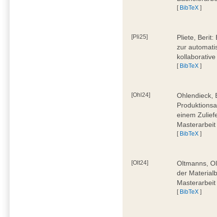
[
BibTeX
]
[Pli25]
Pliete, Beri
zur automati
kollaborativ
[
BibTeX
]
[Ohl24]
Ohlendieck, 
Produktionsa
einem Zulief
Masterarbeit
[
BibTeX
]
[Olt24]
Oltmanns, Ol
der Material
Masterarbeit
[
BibTeX
]