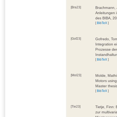
[Bra23]
Brachmann, Ju
Anleitungen 
des BIBA, 2
[
BibTeX
]
[Gof23]
Gofredo, Tom
Integration 
Prozesse der
Instandhaltu
[
BibTeX
]
[Mol23]
Molde, Mathi
Motors using
Master thesi
[
BibTeX
]
[Tie23]
Tietje, Finn
zur multivar