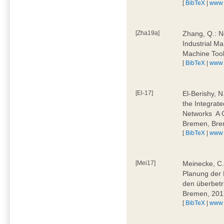
[
BibTeX
|
www
[Zha19a]
Zhang, Q.: N
Industrial M
Machine Too
[
BibTeX
|
www
[El-17]
El-Berishy, 
the Integrate
Networks  A
Bremen, Bre
[
BibTeX
|
www
[Mei17]
Meinecke, C.:
Planung der 
den überbetr
Bremen, 201
[
BibTeX
|
www