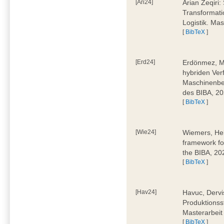
[Ari24]
Arian Zeqiri
Transformati
Logistik. Ma
[
BibTeX
]
[Erd24]
Erdönmez, M
hybriden Ver
Maschinenbe
des BIBA, 2
[
BibTeX
]
[Wie24]
Wiemers, Hel
framework fo
the BIBA, 20
[
BibTeX
]
[Hav24]
Havuc, Dervi
Produktionss
Masterarbeit
[
BibTeX
]