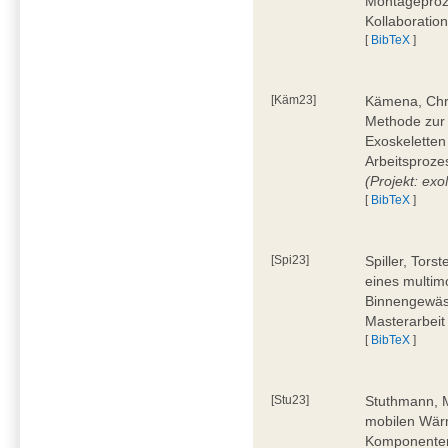
Montageproz
Kollaboratio
[
BibTeX
]
[Käm23]
Kämena, Chri
Methode zur
Exoskeletten
Arbeitsproze
(Projekt: e
[
BibTeX
]
[Spi23]
Spiller, Tors
eines multi
Binnengewäss
Masterarbeit
[
BibTeX
]
[Stu23]
Stuthmann, M
mobilen Wärm
Komponenten