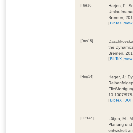
[Har16]
Harjes, F.: S
Umlaufmanag
Bremen, 201
[
BibTeX
|
www
[Das15]
Daschkovska, 
the Dynamics
Bremen, 201
[
BibTeX
|
www
[Heg14]
Heger, J.: D
Reihenfolgep
Fließfertigu
10.1007/978
[
BibTeX
|
DOI
[Lüt14d]
Lütjen, M.: M
Planung und 
entwickelt a