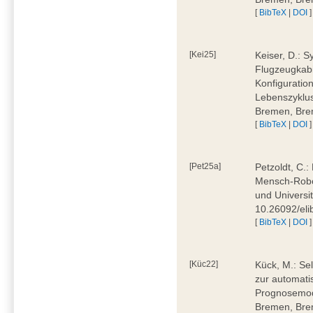
[
BibTeX
|
DOI
]
[Kei25]
Keiser, D.: 
Flugzeugkabi
Konfiguratio
Lebenszyklus
Bremen, Bre
[
BibTeX
|
DOI
]
[Pet25a]
Petzoldt, C.
Mensch-Robot
und Universi
10.26092/eli
[
BibTeX
|
DOI
]
[Küc22]
Kück, M.: Se
zur automati
Prognosemode
Bremen, Bre