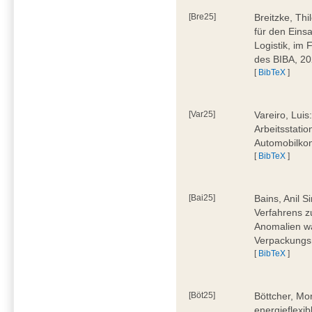
[Bre25]
Breitzke, Th
für den Eins
Logistik, im
des BIBA, 2
[
BibTeX
]
[Var25]
Vareiro, Luis
Arbeitsstatio
Automobilkon
[
BibTeX
]
[Bai25]
Bains, Anil 
Verfahrens 
Anomalien wä
Verpackungs
[
BibTeX
]
[Böt25]
Böttcher, Mo
energieflexi