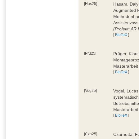
[Has25]
Hasam, Dalya
Augmented Re
Methodenbauk
Assistenzsys
(Projekt: AR
[
BibTeX
]
[Prü25]
Prüger, Klau
Montageproz
Masterarbeit
[
BibTeX
]
[Vog25]
Vogel, Lucas
systematisch
Betriebsmitt
Masterarbeit
[
BibTeX
]
[Cza25]
Czarnotta, F