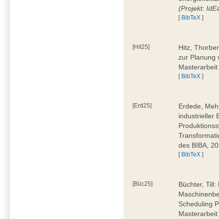
(Projekt: Id
[
BibTeX
]
[Hit25]
Hitz, Thorbe
zur Planung 
Masterarbeit
[
BibTeX
]
[Erd25]
Erdede, Meh
industrielle
Produktionss
Transformati
des BIBA, 2
[
BibTeX
]
[Büc25]
Büchter, Till:
Maschinenbe
Scheduling P
Masterarbeit