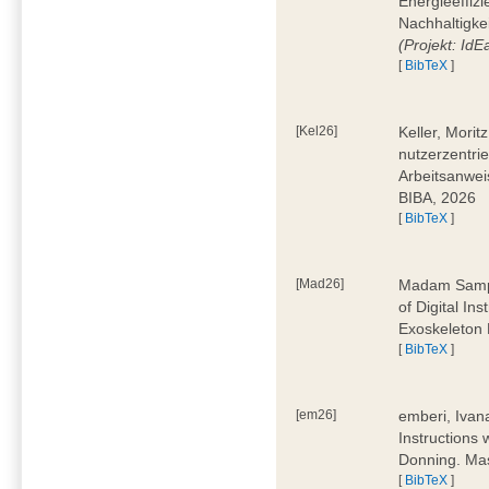
Energieeffizi
Nachhaltigke
(Projekt: Id
[
BibTeX
]
[Kel26]
Keller, Mori
nutzerzentrie
Arbeitsanwei
BIBA, 2026
[
BibTeX
]
[Mad26]
Madam Sampa
of Digital In
Exoskeleton 
[
BibTeX
]
[em26]
emberi, Ivan
Instructions
Donning. Mas
[
BibTeX
]