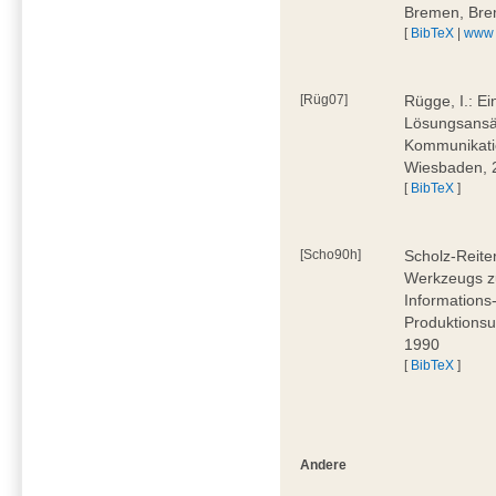
Bremen, Bre
[
BibTeX
|
www
[Rüg07]
Rügge, I.: E
Lösungsansät
Kommunikati
Wiesbaden, 
[
BibTeX
]
[Scho90h]
Scholz-Reite
Werkzeugs zu
Informations
Produktionsu
1990
[
BibTeX
]
Andere