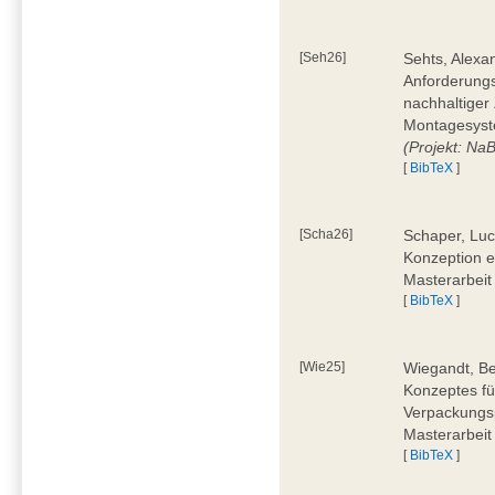
[Seh26]
Sehts, Alexa
Anforderungs
nachhaltiger 
Montagesyst
(Projekt: Na
[
BibTeX
]
[Scha26]
Schaper, Luc
Konzeption e
Masterarbeit
[
BibTeX
]
[Wie25]
Wiegandt, Be
Konzeptes fü
Verpackungsp
Masterarbeit
[
BibTeX
]