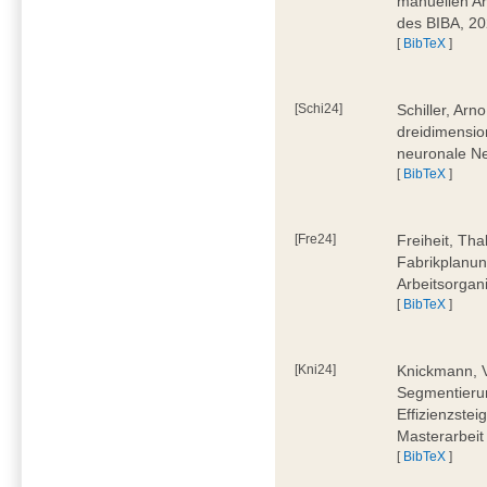
manuellen Ar
des BIBA, 2
[
BibTeX
]
[Schi24]
Schiller, Ar
dreidimensio
neuronale Ne
[
BibTeX
]
[Fre24]
Freiheit, Tha
Fabrikplanu
Arbeitsorgan
[
BibTeX
]
[Kni24]
Knickmann, V
Segmentierun
Effizienzste
Masterarbeit
[
BibTeX
]