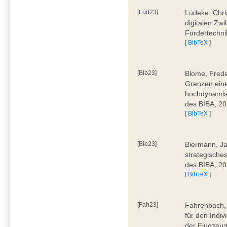
[Lüd23]
Lüdeke, Chri
digitalen Zwi
Fördertechni
[
BibTeX
]
[Blo23]
Blome, Frede
Grenzen eine
hochdynamis
des BIBA, 2
[
BibTeX
]
[Bie23]
Biermann, Ja
strategische
des BIBA, 2
[
BibTeX
]
[Fah23]
Fahrenbach, 
für den Indiv
der Flugzeug