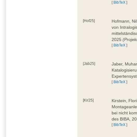
[
BibTeX
]
[Hof25]
Hofmann, Nil
von Intralogi
mittelständi
2025
(Proje
[
BibTeX
]
[Jab25]
Jaber, Muham
Katalogisier
Expertensyst
[
BibTeX
]
[Kir25]
Kirstein, Flo
Montageanle
bei nicht ko
des BIBA, 2
[
BibTeX
]