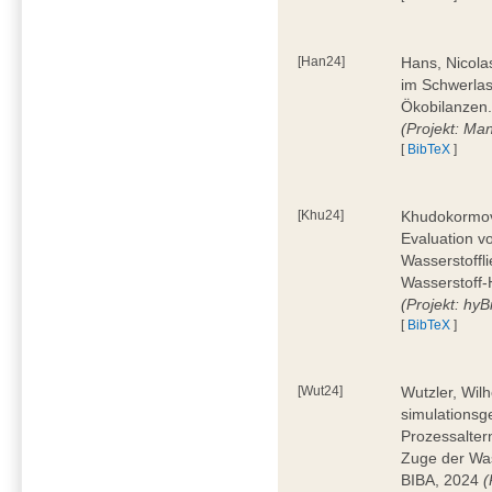
[Han24]
Hans, Nicola
im Schwerla
Ökobilanzen.
(Projekt: Man
[
BibTeX
]
[Khu24]
Khudokormov,
Evaluation v
Wasserstoffl
Wasserstoff-
(Projekt: hyBi
[
BibTeX
]
[Wut24]
Wutzler, Wil
simulationsg
Prozessalter
Zuge der Was
BIBA, 2024
(