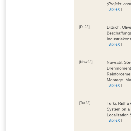
(Projekt: co
[
BibTeX
]
[Dit23]
Dittrich, Oli
Beschaffungs
Industriekon
[
BibTeX
]
[Naw23]
Nawratil, Sör
Drehmoments
Reinforcemen
Montage. Mas
[
BibTeX
]
[Tur23]
Turki, Ridha 
System on a 
Localization
[
BibTeX
]