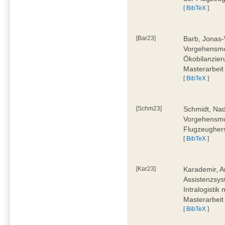
[
BibTeX
]
[Bar23]
Barb, Jonas-
Vorgehensmod
Ökobilanzier
Masterarbeit
[
BibTeX
]
[Schm23]
Schmidt, Nad
Vorgehensmod
Flugzeughers
[
BibTeX
]
[Kar23]
Karademir, A
Assistenzsyst
Intralogistik
Masterarbeit
[
BibTeX
]