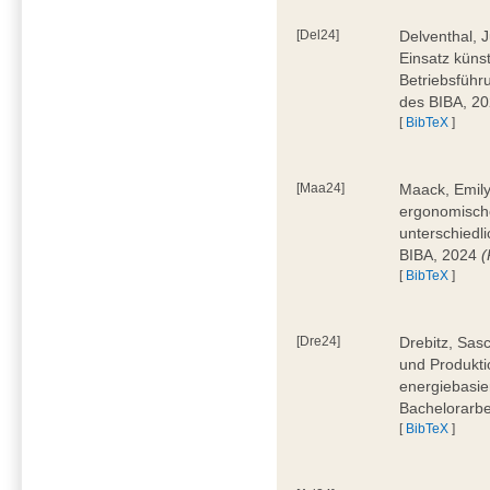
[Del24]
Delventhal, 
Einsatz künst
Betriebsführ
des BIBA, 2
[
BibTeX
]
[Maa24]
Maack, Emily
ergonomische
unterschiedl
BIBA, 2024
(
[
BibTeX
]
[Dre24]
Drebitz, Sas
und Produktio
energiebasie
Bachelorarbe
[
BibTeX
]