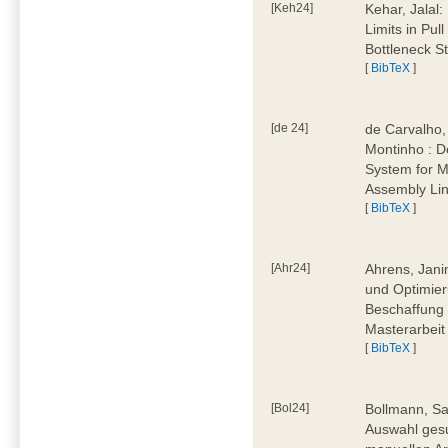
[Keh24]
Kehar, Jalal
Limits in Pu
Bottleneck St
[
BibTeX
]
[de 24]
de Carvalho,
Montinho : 
System for M
Assembly Lin
[
BibTeX
]
[Ahr24]
Ahrens, Jani
und Optimier
Beschaffung 
Masterarbeit
[
BibTeX
]
[Bol24]
Bollmann, Sa
Auswahl ges