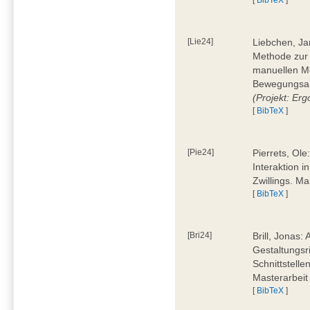
[Lie24]
Liebchen, Ja
Methode zur
manuellen M
Bewegungsan
(Projekt: Erg
[
BibTeX
]
[Pie24]
Pierrets, Ol
Interaktion i
Zwillings. M
[
BibTeX
]
[Bri24]
Brill, Jonas:
Gestaltungsr
Schnittstelle
Masterarbeit
[
BibTeX
]