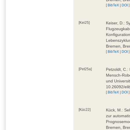
[
BibTeX
|
DOI
]
[Kei25]
Keiser, D.: 
Flugzeugkabi
Konfiguratio
Lebenszyklus
Bremen, Bre
[
BibTeX
|
DOI
]
[Pet25a]
Petzoldt, C.
Mensch-Robot
und Universi
10.26092/eli
[
BibTeX
|
DOI
]
[Küc22]
Kück, M.: Se
zur automati
Prognosemode
Bremen, Bre