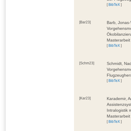
[
BibTeX
]
[Bar23]
Barb, Jonas-
Vorgehensmod
Ökobilanzier
Masterarbeit
[
BibTeX
]
[Schm23]
Schmidt, Nad
Vorgehensmod
Flugzeughers
[
BibTeX
]
[Kar23]
Karademir, A
Assistenzsyst
Intralogistik
Masterarbeit
[
BibTeX
]