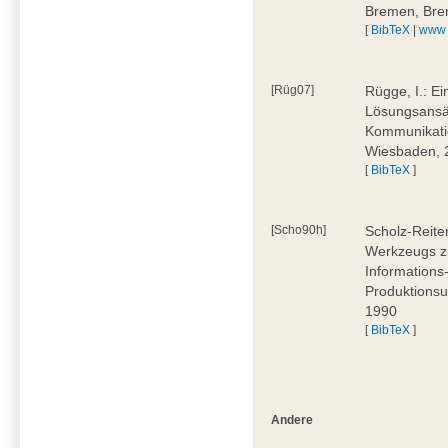
Bremen, Bre
[
BibTeX
|
www
[Rüg07]
Rügge, I.: E
Lösungsansät
Kommunikati
Wiesbaden, 
[
BibTeX
]
[Scho90h]
Scholz-Reite
Werkzeugs zu
Informations
Produktionsu
1990
[
BibTeX
]
Andere