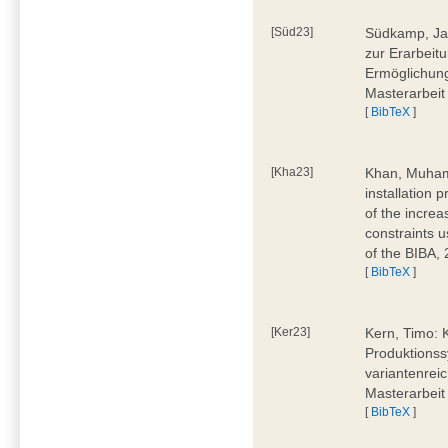
[Süd23]
Südkamp, Jan
zur Erarbeitu
Ermöglichung
Masterarbeit
[
BibTeX
]
[Kha23]
Khan, Muham
installation 
of the increa
constraints u
of the BIBA,
[
BibTeX
]
[Ker23]
Kern, Timo: 
Produktionss
variantenreic
Masterarbeit
[
BibTeX
]