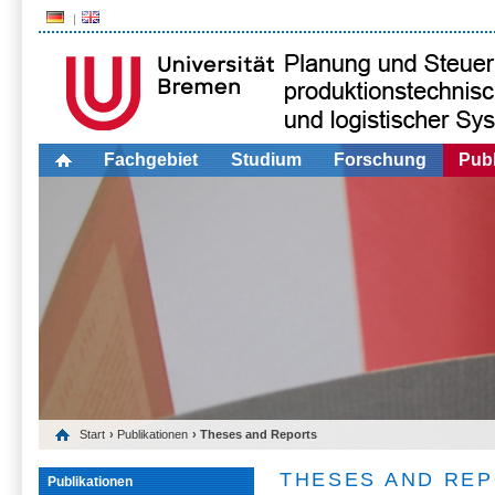
Fachgebiet
Studium
Forschung
Publ
Start
›
Publikationen
› Theses and Reports
THESES AND RE
Publikationen