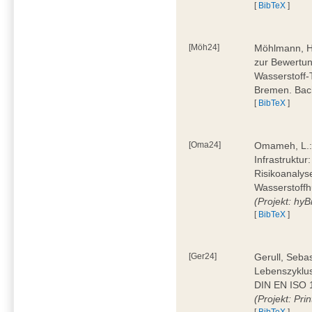
[
BibTeX
]
[Möh24]
Möhlmann, H
zur Bewertun
Wasserstoff-
Bremen. Bac
[
BibTeX
]
[Oma24]
Omameh, L.: 
Infrastruktur
Risikoanalys
Wasserstoffh
(Projekt: hyBi
[
BibTeX
]
[Ger24]
Gerull, Seba
Lebenszyklu
DIN EN ISO 1
(Projekt: Prin
[
BibTeX
]