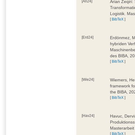
[Ari24]
Arian Zeqiri
Transformati
Logistik. Ma
[
BibTeX
]
[Erd24]
Erdönmez, M
hybriden Ver
Maschinenbe
des BIBA, 2
[
BibTeX
]
[Wie24]
Wiemers, Hel
framework fo
the BIBA, 20
[
BibTeX
]
[Hav24]
Havuc, Dervi
Produktionss
Masterarbeit
[
BibTeX
]