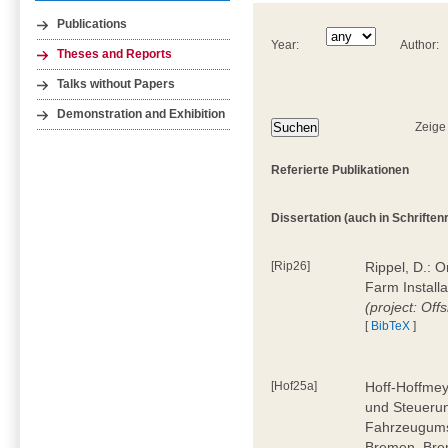
Publications
Year:
Author:
Theses and Reports
Talks without Papers
Demonstration and Exhibition
Zeige
Referierte Publikationen
Dissertation (auch in Schriftenre
[Rip26]
Rippel, D.: 
Farm Install
(project: Off
[
BibTeX
]
[Hof25a]
Hoff-Hoffmey
und Steuerun
Fahrzeugumsc
Bremen, Bre