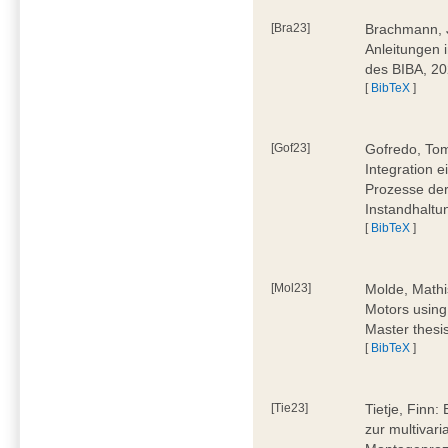
[Bra23]
Brachmann, Ju
Anleitungen 
des BIBA, 2
[
BibTeX
]
[Gof23]
Gofredo, Tom
Integration 
Prozesse der
Instandhaltu
[
BibTeX
]
[Mol23]
Molde, Mathi
Motors using
Master thesi
[
BibTeX
]
[Tie23]
Tietje, Finn
zur multivar