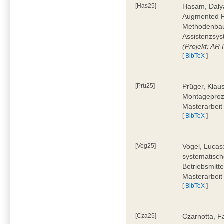
[Has25]
Hasam, Dalya
Augmented Re
Methodenbauk
Assistenzsys
(Projekt: AR
[
BibTeX
]
[Prü25]
Prüger, Klau
Montageproz
Masterarbeit
[
BibTeX
]
[Vog25]
Vogel, Lucas
systematisch
Betriebsmitt
Masterarbeit
[
BibTeX
]
[Cza25]
Czarnotta, F