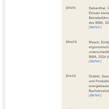
[Del24]
Delventhal, 
Einsatz künst
Betriebsführ
des BIBA, 2
[
BibTeX
]
[Maa24]
Maack, Emily
ergonomische
unterschiedl
BIBA, 2024
(
[
BibTeX
]
[Dre24]
Drebitz, Sas
und Produktio
energiebasie
Bachelorarbe
[
BibTeX
]