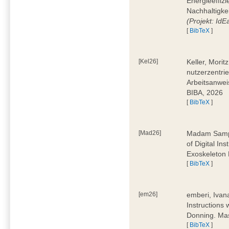
Energieeffizi
Nachhaltigke
(Projekt: Id
[
BibTeX
]
[Kel26]
Keller, Mori
nutzerzentrie
Arbeitsanwei
BIBA, 2026
[
BibTeX
]
[Mad26]
Madam Sampa
of Digital In
Exoskeleton 
[
BibTeX
]
[em26]
emberi, Ivan
Instructions
Donning. Mas
[
BibTeX
]