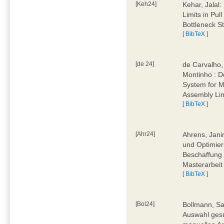
[Keh24]
Kehar, Jalal
Limits in Pu
Bottleneck St
[
BibTeX
]
[de 24]
de Carvalho,
Montinho : 
System for M
Assembly Lin
[
BibTeX
]
[Ahr24]
Ahrens, Jani
und Optimier
Beschaffung 
Masterarbeit
[
BibTeX
]
[Bol24]
Bollmann, Sa
Auswahl ges