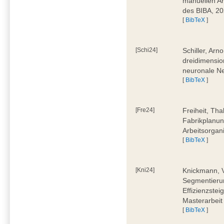
manuellen Ar
des BIBA, 2
[
BibTeX
]
[Schi24]
Schiller, Ar
dreidimensio
neuronale Ne
[
BibTeX
]
[Fre24]
Freiheit, Tha
Fabrikplanu
Arbeitsorgan
[
BibTeX
]
[Kni24]
Knickmann, V
Segmentierun
Effizienzste
Masterarbeit
[
BibTeX
]