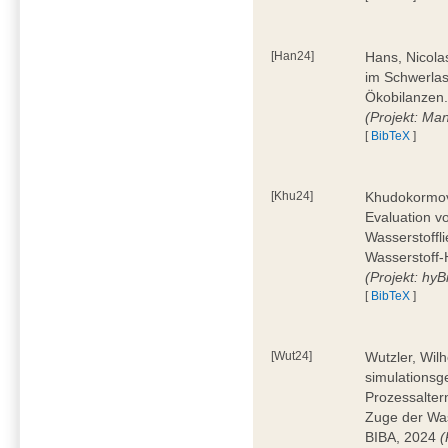
[Han24]
Hans, Nicola
im Schwerla
Ökobilanzen.
(Projekt: Man
[
BibTeX
]
[Khu24]
Khudokormov,
Evaluation v
Wasserstoffl
Wasserstoff-
(Projekt: hyBi
[
BibTeX
]
[Wut24]
Wutzler, Wil
simulationsg
Prozessalter
Zuge der Was
BIBA, 2024
(