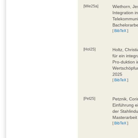
[Wie25a]
Wiethorn, Je
Integration i
Telekommuni
Bachelorarbe
[
BibTeX
]
[Hol25]
Holtz, Chris
für ein inte
Pro-duktion 
Wertschöpfun
2025
[
BibTeX
]
[Pet25]
Petznik, Cor
Einführung e
der Stahlindu
Masterarbeit
[
BibTeX
]