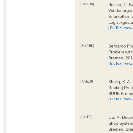
[Bei19b]
Beinke, T.: K
Windenergie 
lieferketten-
Logistikges
[
BibTeX
|
www
[Ber19b]
Bernardo Pin
Problem wit
Bremen, 201
[
BibTeX
|
www
[Kha19]
Khaliq, K. A.
Routing Prot
SUUB Breme
[
BibTeX
|
www
[Liu19]
Liu, P.: Dece
Shop System
Bremen, Bre