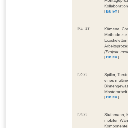
Montageproz
Kollaboratio
[
BibTeX
]
[Käm23]
Kämena, Chri
Methode zur
Exoskeletten
Arbeitsproze
(Projekt: e
[
BibTeX
]
[Spi23]
Spiller, Tors
eines multi
Binnengewäss
Masterarbeit
[
BibTeX
]
[Stu23]
Stuthmann, M
mobilen Wärm
Komponenten