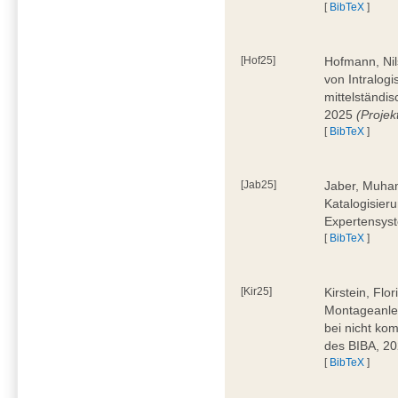
[
BibTeX
]
[Hof25]
Hofmann, Nil
von Intralogi
mittelständi
2025
(Proje
[
BibTeX
]
[Jab25]
Jaber, Muham
Katalogisier
Expertensyst
[
BibTeX
]
[Kir25]
Kirstein, Flo
Montageanle
bei nicht ko
des BIBA, 2
[
BibTeX
]