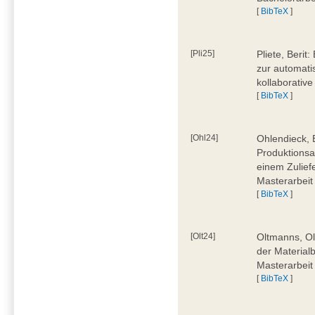
[
BibTeX
]
[Pli25]
Pliete, Beri
zur automati
kollaborativ
[
BibTeX
]
[Ohl24]
Ohlendieck, 
Produktionsa
einem Zulief
Masterarbeit
[
BibTeX
]
[Olt24]
Oltmanns, Ol
der Material
Masterarbeit
[
BibTeX
]