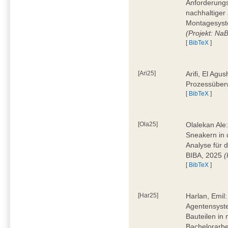
Anforderungs
nachhaltiger 
Montagesyst
(Projekt: Na
[
BibTeX
]
[Ari25]
Arifi, El Agus
Prozessüber
[
BibTeX
]
[Ola25]
Olalekan Ale
Sneakern in d
Analyse für 
BIBA, 2025
(
[
BibTeX
]
[Har25]
Harlan, Emil
Agentensyst
Bauteilen in
Bachelorarbe