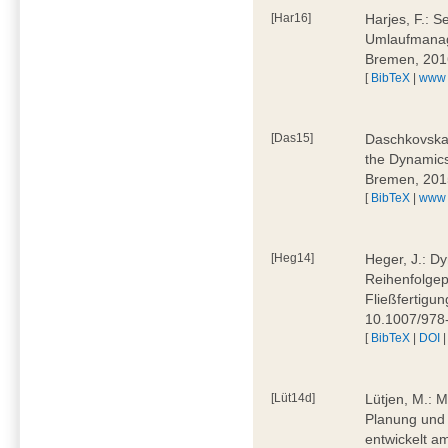
[Har16]
Harjes, F.: S
Umlaufmanag
Bremen, 201
[
BibTeX
|
www
[Das15]
Daschkovska, 
the Dynamics
Bremen, 201
[
BibTeX
|
www
[Heg14]
Heger, J.: D
Reihenfolgep
Fließfertigu
10.1007/978
[
BibTeX
|
DOI
[Lüt14d]
Lütjen, M.: M
Planung und 
entwickelt a