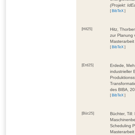
(Projekt: Id
[
BibTeX
]
[Hit25]
Hitz, Thorbe
zur Planung 
Masterarbeit
[
BibTeX
]
[Erd25]
Erdede, Meh
industrielle
Produktionss
Transformati
des BIBA, 2
[
BibTeX
]
[Büc25]
Büchter, Till:
Maschinenbe
Scheduling P
Masterarbeit