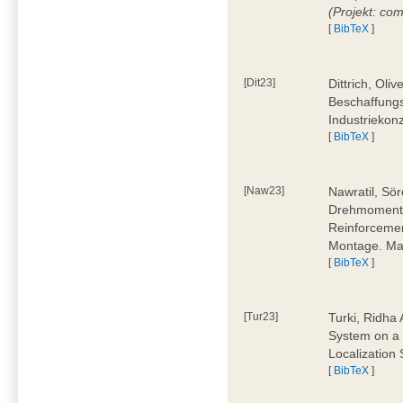
(Projekt: co
[
BibTeX
]
[Dit23]
Dittrich, Oli
Beschaffungs
Industriekon
[
BibTeX
]
[Naw23]
Nawratil, Sör
Drehmoments
Reinforcemen
Montage. Mas
[
BibTeX
]
[Tur23]
Turki, Ridha 
System on a 
Localization
[
BibTeX
]