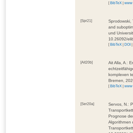
[
BibTeX
|
www
[Spr21]
Sprodowski, 
and suboptima
und Universi
10.26092/eli
[
BibTeX
|
DOI
[Ait20b]
Ait Alla, A.:
echtzeitfähig
komplexen t
Bremen, 202
[
BibTeX
|
www
[Ser20a]
Servos, N.: P
Transportket
Prognose der
Algorithmen 
Transportket