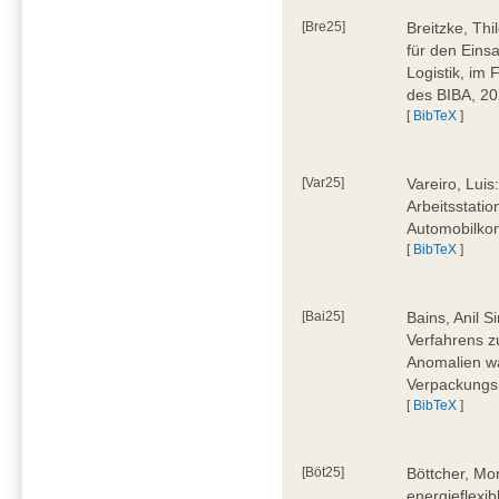
[Bre25]
Breitzke, Th
für den Eins
Logistik, im
des BIBA, 2
[
BibTeX
]
[Var25]
Vareiro, Luis
Arbeitsstatio
Automobilkon
[
BibTeX
]
[Bai25]
Bains, Anil 
Verfahrens 
Anomalien wä
Verpackungs
[
BibTeX
]
[Böt25]
Böttcher, Mo
energieflexi