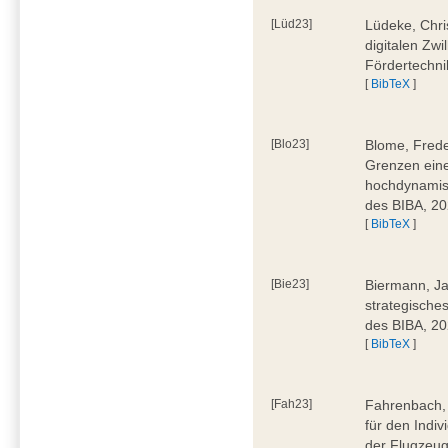
[Lüd23]
Lüdeke, Chri
digitalen Zwi
Fördertechni
[
BibTeX
]
[Blo23]
Blome, Frede
Grenzen eine
hochdynamis
des BIBA, 2
[
BibTeX
]
[Bie23]
Biermann, Ja
strategische
des BIBA, 2
[
BibTeX
]
[Fah23]
Fahrenbach, 
für den Indiv
der Flugzeug