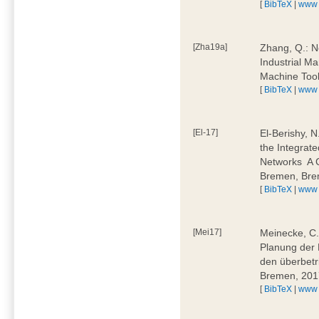
[
BibTeX
|
www
[Zha19a]
Zhang, Q.: N
Industrial M
Machine Too
[
BibTeX
|
www
[El-17]
El-Berishy, 
the Integrate
Networks  A
Bremen, Bre
[
BibTeX
|
www
[Mei17]
Meinecke, C.:
Planung der 
den überbetr
Bremen, 201
[
BibTeX
|
www