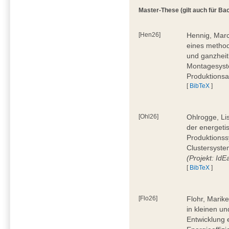
Master-These (gilt auch für Bac
[Hen26]
Hennig, Marc
eines method
und ganzheit
Montagesyste
Produktionsa
[
BibTeX
]
[Ohl26]
Ohlrogge, Li
der energeti
Produktionss
Clustersyste
(Projekt: Id
[
BibTeX
]
[Flo26]
Flohr, Marik
in kleinen u
Entwicklung 