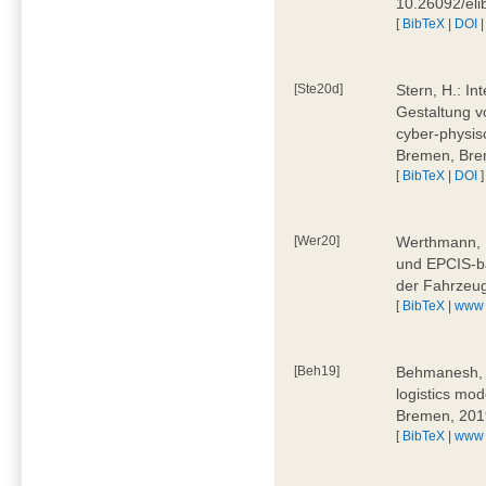
10.26092/el
[
BibTeX
|
DOI
[Ste20d]
Stern, H.: In
Gestaltung v
cyber-physis
Bremen, Bre
[
BibTeX
|
DOI
]
[Wer20]
Werthmann, D
und EPCIS-b
der Fahrzeu
[
BibTeX
|
www
[Beh19]
Behmanesh, E
logistics mo
Bremen, 201
[
BibTeX
|
www