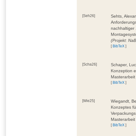
[Seh26]
Sehts, Alexa
Anforderungs
nachhaltiger 
Montagesyst
(Projekt: Na
[
BibTeX
]
[Scha26]
Schaper, Luc
Konzeption e
Masterarbeit
[
BibTeX
]
[Wie25]
Wiegandt, Be
Konzeptes fü
Verpackungsp
Masterarbeit
[
BibTeX
]