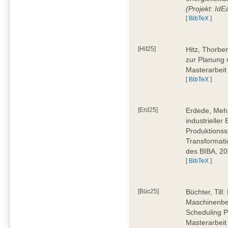
(Projekt: Id
[
BibTeX
]
[Hit25]
Hitz, Thorbe
zur Planung 
Masterarbeit
[
BibTeX
]
[Erd25]
Erdede, Meh
industrielle
Produktionss
Transformati
des BIBA, 2
[
BibTeX
]
[Büc25]
Büchter, Till:
Maschinenbe
Scheduling P
Masterarbeit