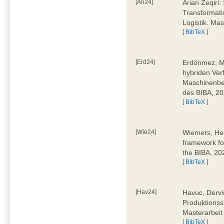
[Ari24]
Arian Zeqiri
Transformati
Logistik. Ma
[
BibTeX
]
[Erd24]
Erdönmez, M
hybriden Ver
Maschinenbe
des BIBA, 2
[
BibTeX
]
[Wie24]
Wiemers, Hel
framework fo
the BIBA, 20
[
BibTeX
]
[Hav24]
Havuc, Dervi
Produktionss
Masterarbeit
[
BibTeX
]