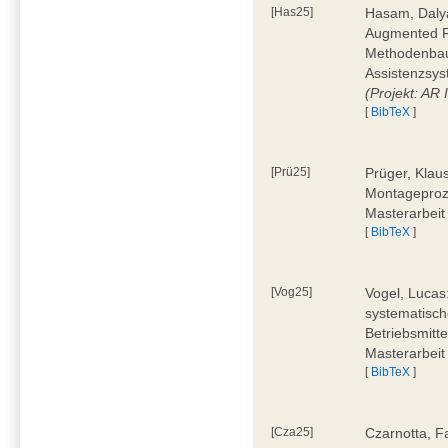
[Has25]
Hasam, Dalya
Augmented Re
Methodenbauk
Assistenzsys
(Projekt: AR
[
BibTeX
]
[Prü25]
Prüger, Klau
Montageproz
Masterarbeit
[
BibTeX
]
[Vog25]
Vogel, Lucas
systematisch
Betriebsmitt
Masterarbeit
[
BibTeX
]
[Cza25]
Czarnotta, F