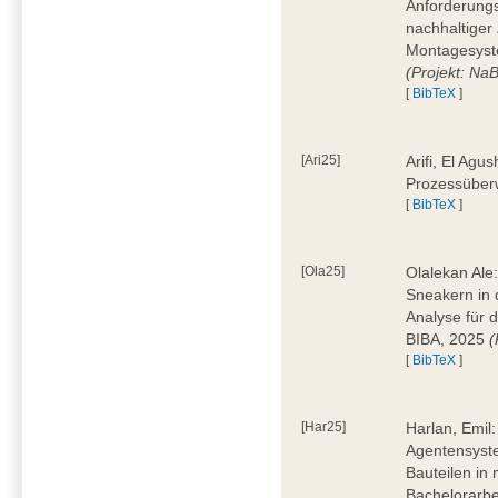
Anforderungs
nachhaltiger 
Montagesyst
(Projekt: Na
[
BibTeX
]
[Ari25]
Arifi, El Agus
Prozessüber
[
BibTeX
]
[Ola25]
Olalekan Ale
Sneakern in d
Analyse für 
BIBA, 2025
(
[
BibTeX
]
[Har25]
Harlan, Emil
Agentensyst
Bauteilen in
Bachelorarbe