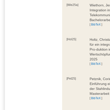
[Wie25a]
Wiethorn, Je
Integration i
Telekommuni
Bachelorarbe
[
BibTeX
]
[Hol25]
Holtz, Chris
für ein inte
Pro-duktion 
Wertschöpfun
2025
[
BibTeX
]
[Pet25]
Petznik, Cor
Einführung e
der Stahlindu
Masterarbeit
[
BibTeX
]