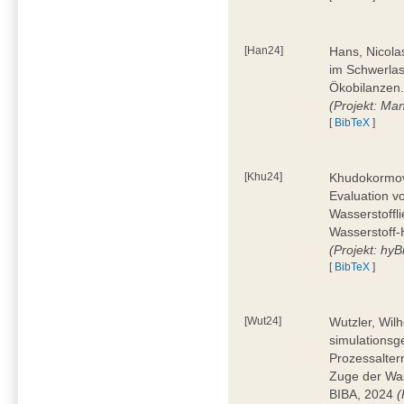
[Han24]
Hans, Nicola
im Schwerla
Ökobilanzen.
(Projekt: Man
[
BibTeX
]
[Khu24]
Khudokormov,
Evaluation v
Wasserstoffl
Wasserstoff-
(Projekt: hyBi
[
BibTeX
]
[Wut24]
Wutzler, Wil
simulationsg
Prozessalter
Zuge der Was
BIBA, 2024
(