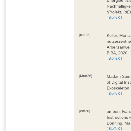
Energieeffizi
Nachhaltigke
(Projekt: Id
[
BibTeX
]
[Kel26]
Keller, Mori
nutzerzentrie
Arbeitsanwei
BIBA, 2026
[
BibTeX
]
[Mad26]
Madam Sampa
of Digital In
Exoskeleton 
[
BibTeX
]
[em26]
emberi, Ivan
Instructions
Donning. Mas
[
BibTeX
]