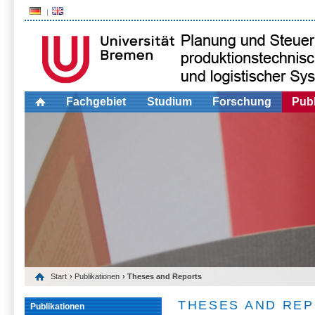
Fachgebiet
Studium
Forschung
Publ
Start
›
Publikationen
› Theses and Reports
THESES AND RE
Publikationen