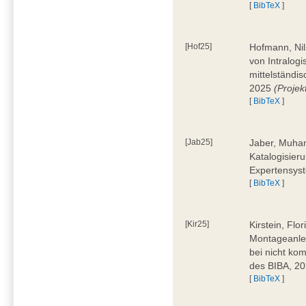
[
BibTeX
]
[Hof25]
Hofmann, Nil
von Intralogi
mittelständi
2025
(Proje
[
BibTeX
]
[Jab25]
Jaber, Muham
Katalogisier
Expertensyst
[
BibTeX
]
[Kir25]
Kirstein, Flo
Montageanle
bei nicht ko
des BIBA, 2
[
BibTeX
]