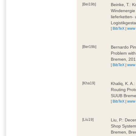
[Bei19b]
Beinke, T.: K
Windenergie 
lieferketten-
Logistikges
[
BibTeX
|
www
[Ber19b]
Bernardo Pin
Problem wit
Bremen, 201
[
BibTeX
|
www
[Kha19]
Khaliq, K. A.
Routing Prot
SUUB Breme
[
BibTeX
|
www
[Liu19]
Liu, P.: Dece
Shop System
Bremen, Bre