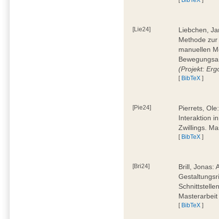
[Lie24]
Liebchen, Ja
Methode zur
manuellen M
Bewegungsan
(Projekt: Erg
[
BibTeX
]
[Pie24]
Pierrets, Ol
Interaktion i
Zwillings. M
[
BibTeX
]
[Bri24]
Brill, Jonas:
Gestaltungsr
Schnittstelle
Masterarbeit
[
BibTeX
]