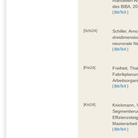
manuellen Ar
des BIBA, 2
[
BibTeX
]
[Schi24]
Schiller, Ar
dreidimensio
neuronale Ne
[
BibTeX
]
[Fre24]
Freiheit, Tha
Fabrikplanu
Arbeitsorgan
[
BibTeX
]
[Kni24]
Knickmann, V
Segmentierun
Effizienzste
Masterarbeit
[
BibTeX
]