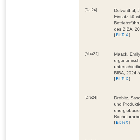
[Del24]
Delventhal, 
Einsatz künst
Betriebsführ
des BIBA, 2
[
BibTeX
]
[Maa24]
Maack, Emily
ergonomische
unterschiedl
BIBA, 2024
(
[
BibTeX
]
[Dre24]
Drebitz, Sas
und Produktio
energiebasie
Bachelorarbe
[
BibTeX
]