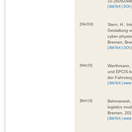
10.26092/el
[
BibTeX
|
DOI
[Ste20d]
Stern, H.: In
Gestaltung v
cyber-physis
Bremen, Bre
[
BibTeX
|
DOI
]
[Wer20]
Werthmann, D
und EPCIS-b
der Fahrzeu
[
BibTeX
|
www
[Beh19]
Behmanesh, E
logistics mo
Bremen, 201
[
BibTeX
|
www