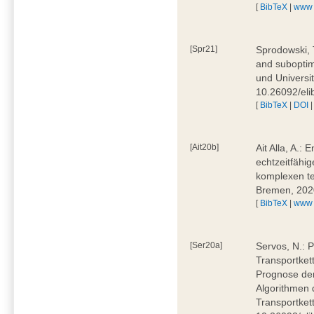
[
BibTeX
|
www
[Spr21]
Sprodowski, 
and suboptima
und Universi
10.26092/eli
[
BibTeX
|
DOI
[Ait20b]
Ait Alla, A.:
echtzeitfähig
komplexen t
Bremen, 202
[
BibTeX
|
www
[Ser20a]
Servos, N.: P
Transportket
Prognose der
Algorithmen 
Transportket