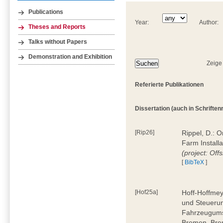
Publications
Year:
Author:
Theses and Reports
Talks without Papers
Demonstration and Exhibition
Zeige
Referierte Publikationen
Dissertation (auch in Schriftenre
[Rip26]
Rippel, D.: 
Farm Install
(project: Off
[
BibTeX
]
[Hof25a]
Hoff-Hoffmey
und Steuerun
Fahrzeugumsc
Bremen, Bre