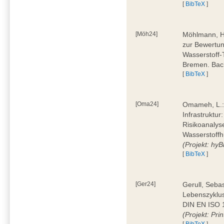
[
BibTeX
]
[Möh24]
Möhlmann, H
zur Bewertun
Wasserstoff-
Bremen. Bac
[
BibTeX
]
[Oma24]
Omameh, L.: 
Infrastruktur
Risikoanalys
Wasserstoffh
(Projekt: hyBi
[
BibTeX
]
[Ger24]
Gerull, Seba
Lebenszyklu
DIN EN ISO 1
(Projekt: Prin
[
BibTeX
]