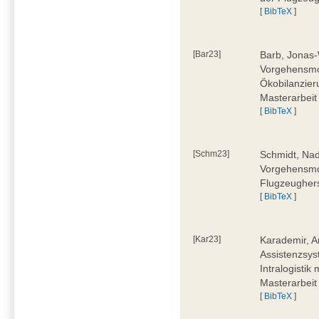
[
BibTeX
]
[Bar23]
Barb, Jonas-
Vorgehensmod
Ökobilanzier
Masterarbeit
[
BibTeX
]
[Schm23]
Schmidt, Nad
Vorgehensmod
Flugzeughers
[
BibTeX
]
[Kar23]
Karademir, A
Assistenzsyst
Intralogistik
Masterarbeit
[
BibTeX
]