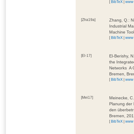
[
BibTeX
|
www
[Zha19a]
Zhang, Q.: N
Industrial M
Machine Too
[
BibTeX
|
www
[El-17]
El-Berishy, 
the Integrate
Networks  A
Bremen, Bre
[
BibTeX
|
www
[Mei17]
Meinecke, C.:
Planung der 
den überbetr
Bremen, 201
[
BibTeX
|
www