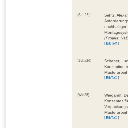
[Seh26]
Sehts, Alexa
Anforderungs
nachhaltiger 
Montagesyst
(Projekt: Na
[
BibTeX
]
[Scha26]
Schaper, Luc
Konzeption e
Masterarbeit
[
BibTeX
]
[Wie25]
Wiegandt, Be
Konzeptes fü
Verpackungsp
Masterarbeit
[
BibTeX
]