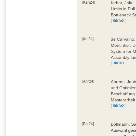
[Keh24]
Kehar, Jalal
Limits in Pu
Bottleneck St
[
BibTeX
]
[de 24]
de Carvalho,
Montinho : 
System for M
Assembly Lin
[
BibTeX
]
[Ahr24]
Ahrens, Jani
und Optimier
Beschaffung 
Masterarbeit
[
BibTeX
]
[Bol24]
Bollmann, Sa
Auswahl ges