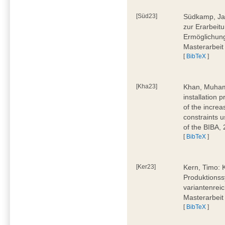
[Süd23]
Südkamp, Jan
zur Erarbeitu
Ermöglichung
Masterarbeit
[
BibTeX
]
[Kha23]
Khan, Muham
installation 
of the increa
constraints u
of the BIBA,
[
BibTeX
]
[Ker23]
Kern, Timo: 
Produktionss
variantenreic
Masterarbeit
[
BibTeX
]