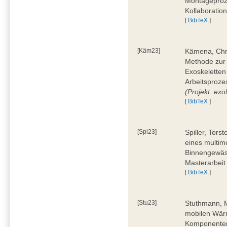
Montageproz
Kollaboratio
[
BibTeX
]
[Käm23]
Kämena, Chri
Methode zur
Exoskeletten
Arbeitsproze
(Projekt: e
[
BibTeX
]
[Spi23]
Spiller, Tors
eines multi
Binnengewäss
Masterarbeit
[
BibTeX
]
[Stu23]
Stuthmann, M
mobilen Wärm
Komponenten