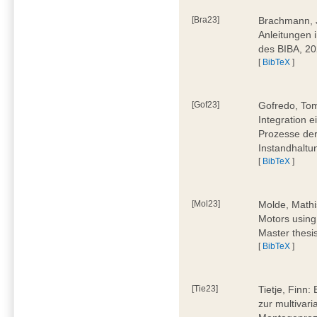
[Bra23]
Brachmann, Ju
Anleitungen 
des BIBA, 2
[
BibTeX
]
[Gof23]
Gofredo, Tom
Integration 
Prozesse der
Instandhaltu
[
BibTeX
]
[Mol23]
Molde, Mathi
Motors using
Master thesi
[
BibTeX
]
[Tie23]
Tietje, Finn
zur multivar