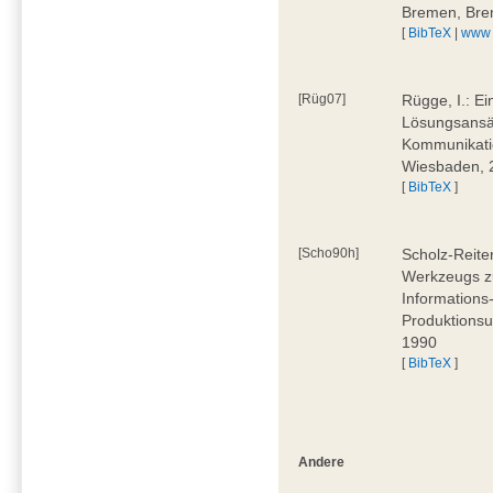
Bremen, Bre
[
BibTeX
|
www
[Rüg07]
Rügge, I.: E
Lösungsansät
Kommunikati
Wiesbaden, 
[
BibTeX
]
[Scho90h]
Scholz-Reite
Werkzeugs zu
Informations
Produktionsu
1990
[
BibTeX
]
Andere