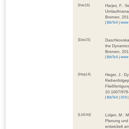
[Har16]
Harjes, F.: S
Umlaufmanag
Bremen, 201
[
BibTeX
|
www
[Das15]
Daschkovska, 
the Dynamics
Bremen, 201
[
BibTeX
|
www
[Heg14]
Heger, J.: D
Reihenfolgep
Fließfertigu
10.1007/978
[
BibTeX
|
DOI
[Lüt14d]
Lütjen, M.: M
Planung und 
entwickelt a