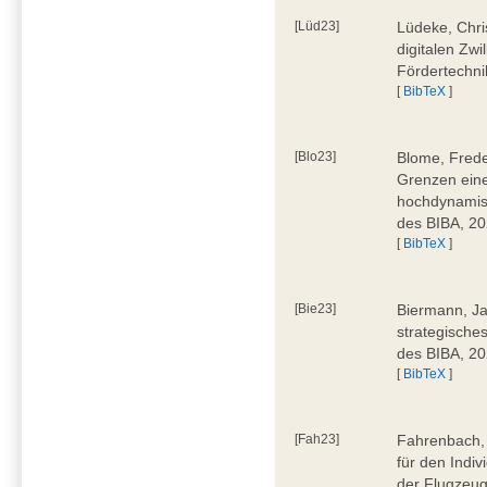
[Lüd23]
Lüdeke, Chri
digitalen Zwi
Fördertechni
[
BibTeX
]
[Blo23]
Blome, Frede
Grenzen eine
hochdynamis
des BIBA, 2
[
BibTeX
]
[Bie23]
Biermann, Ja
strategische
des BIBA, 2
[
BibTeX
]
[Fah23]
Fahrenbach, 
für den Indiv
der Flugzeug