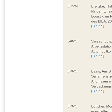
[Bre25]
Breitzke, Th
für den Eins
Logistik, im
des BIBA, 2
[
BibTeX
]
[Var25]
Vareiro, Luis
Arbeitsstatio
Automobilkon
[
BibTeX
]
[Bai25]
Bains, Anil 
Verfahrens 
Anomalien wä
Verpackungs
[
BibTeX
]
[Böt25]
Böttcher, Mo
energieflexi