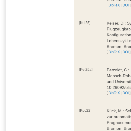
[
BibTeX
|
DOI
]
[Kei25]
Keiser, D.: 
Flugzeugkabi
Konfiguratio
Lebenszyklus
Bremen, Bre
[
BibTeX
|
DOI
]
[Pet25a]
Petzoldt, C.
Mensch-Robot
und Universi
10.26092/eli
[
BibTeX
|
DOI
]
[Küc22]
Kück, M.: Se
zur automati
Prognosemode
Bremen, Bre