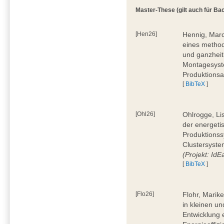
Master-These (gilt auch für Bac
[Hen26]
Hennig, Marc
eines method
und ganzheit
Montagesyste
Produktionsa
[
BibTeX
]
[Ohl26]
Ohlrogge, Li
der energeti
Produktionss
Clustersyste
(Projekt: Id
[
BibTeX
]
[Flo26]
Flohr, Marik
in kleinen u
Entwicklung 