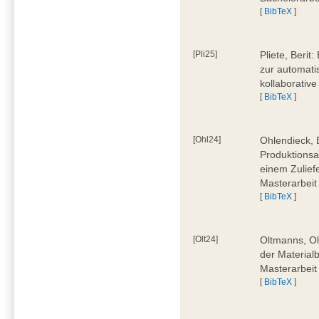
[
BibTeX
]
[Pli25]
Pliete, Beri
zur automati
kollaborativ
[
BibTeX
]
[Ohl24]
Ohlendieck, 
Produktionsa
einem Zulief
Masterarbeit
[
BibTeX
]
[Olt24]
Oltmanns, Ol
der Material
Masterarbeit
[
BibTeX
]