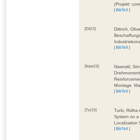
(Projekt: co
[
BibTeX
]
[Dit23]
Dittrich, Oli
Beschaffungs
Industriekon
[
BibTeX
]
[Naw23]
Nawratil, Sör
Drehmoments
Reinforcemen
Montage. Mas
[
BibTeX
]
[Tur23]
Turki, Ridha 
System on a 
Localization
[
BibTeX
]