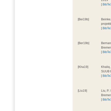
2019
[
BibTe
[Bei19b]
Beinke,
projek
[
BibTe
[Ber19b]
Bernar
Bremen
[
BibTe
[Kha19]
Khaliq,
SUUB B
[
BibTe
[Liu19]
Liu, P
Bremen
[
BibTe