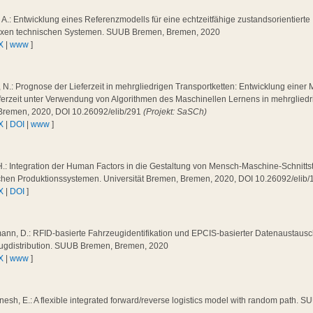
a, A.: Entwicklung eines Referenzmodells für eine echtzeitfähige zustandsorientiert
xen technischen Systemen. SUUB Bremen, Bremen, 2020
X
|
www
]
 N.: Prognose der Lieferzeit in mehrgliedrigen Transportketten: Entwicklung eine
ferzeit unter Verwendung von Algorithmen des Maschinellen Lernens in mehrgliedr
Bremen, 2020, DOI 10.26092/elib/291
(Projekt: SaSCh)
X
|
DOI
|
www
]
H.: Integration der Human Factors in die Gestaltung von Mensch-Maschine-Schnittst
chen Produktionssystemen. Universität Bremen, Bremen, 2020, DOI 10.26092/elib/
X
|
DOI
]
ann, D.: RFID-basierte Fahrzeugidentifikation und EPCIS-basierter Datenaustaus
ugdistribution. SUUB Bremen, Bremen, 2020
X
|
www
]
sh, E.: A flexible integrated forward/reverse logistics model with random path.