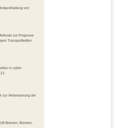
e Instandhaltung von
r Methode zur Prognose
igen Transportketten.
ellen in cyber-
113
ch zur Verbesserung der
 SUUB Bremen, Bremen,