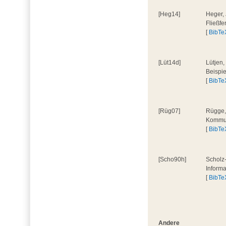
[Heg14]
Heger, 
Fließf
[
BibTe
[Lüt14d]
Lütjen,
Beispi
[
BibTe
[Rüg07]
Rügge,
Kommun
[
BibTe
[Scho90h]
Scholz-
Inform
[
BibTe
Andere