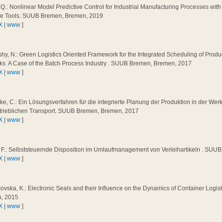
Q.: Nonlinear Model Predictive Control for Industrial Manufacturing Processes wit
e Tools. SUUB Bremen, Bremen, 2019
X
|
www
]
shy, N.: Green Logistics Oriented Framework for the Integrated Scheduling of Produ
s  A Case of the Batch Process Industry . SUUB Bremen, Bremen, 2017
X
|
www
]
e, C.: Ein Lösungsverfahren für die integrierte Planung der Produktion in der Werk
trieblichen Transport. SUUB Bremen, Bremen, 2017
X
|
www
]
, F.: Selbststeuernde Disposition im Umlaufmanagement von Verleihartikeln . SU
X
|
www
]
vska, K.: Electronic Seals and their Influence on the Dynamics of Container Logi
, 2015
X
|
www
]