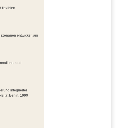
 flexiblen
sszenarien entwickelt am
ormations- und
erung integrierter
sität Berlin, 1990