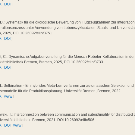
X
|
DOI
]
 D.: Systematik für die ökologische Bewertung von Flugzeugkabinen zur Integration
urationsprozess unter Verwendung von Lebenszyklusdaten. Staats- und Universität
, 2025, DOI 10.26092/elib/3751
X
|
DOI
]
t, C.: Dynamische Aufgabenverteilung für die Mensch-Roboter-Kollaboration in de
sitätsbibliothek Bremen, Bremen, 2025, DOI 10.26092/elib/3733
X
|
DOI
]
.: Selbination - Ein hybrides Meta-Lernverfahren zur automatischen Selektion un
semodelle für die Produktionsplanung. Universität Bremen, Bremen, 2022
X
|
www
]
ski, T.: Interconnection between communication and suboptimality for distributed c
versitätsbibliothek, Bremen, 2021, DOI 10.26092/elib/506
X
|
DOI
|
www
]