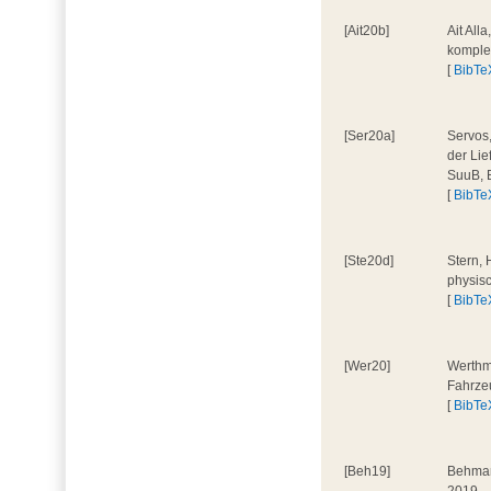
[Ait20b]
Ait All
komple
[
BibTe
[Ser20a]
Servos,
der Lie
SuuB, 
[
BibTe
[Ste20d]
Stern, 
physis
[
BibTe
[Wer20]
Werthm
Fahrze
[
BibTe
[Beh19]
Behmane