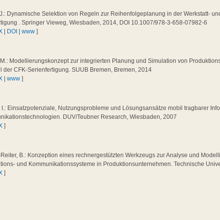
J.: Dynamische Selektion von Regeln zur Reihenfolgeplanung in der Werkstatt- und
ertigung . Springer Vieweg, Wiesbaden, 2014, DOI 10.1007/978-3-658-07982-6
X
|
DOI
|
www
]
 M.: Modellierungskonzept zur integrierten Planung und Simulation von Produktion
el der CFK‐Serienfertigung. SUUB Bremen, Bremen, 2014
X
|
www
]
 I.: Einsatzpotenziale, Nutzungsprobleme und Lösungsansätze mobil tragbarer Inf
ikationstechnologien. DUV/Teubner Research, Wiesbaden, 2007
X
]
Reiter, B.: Konzeption eines rechnergestützten Werkzeugs zur Analyse und Modelli
ations- und Kommunikationssysteme in Produktionsunternehmen. Technische Univer
X
]