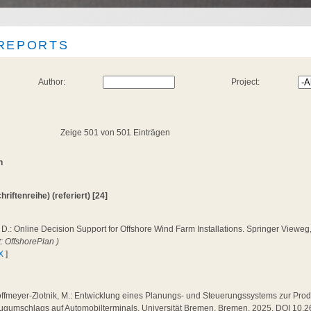
 REPORTS
Author:
Project:
Zeige 501 von 501 Einträgen
n
hriftenreihe) (referiert) [24]
 D.: Online Decision Support for Offshore Wind Farm Installations. Springer View
t: OffshorePlan )
X
]
ffmeyer-Zlotnik, M.: Entwicklung eines Planungs- und Steuerungssystems zur Produ
ugumschlags auf Automobilterminals. Universität Bremen, Bremen, 2025, DOI 10.2