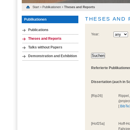
Start
›
Publikationen
› Theses and Reports
THESES AND
Publikationen
Publications
Year:
Theses and Reports
Talks without Papers
Demonstration and Exhibition
Referierte Publikatione
Dissertation (auch in Sc
[Rip26]
Rippel,
(projec
[
BibTe
[Hof25a]
Hoff-Ho
Fahrze