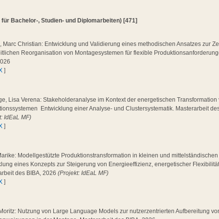
 für Bachelor-, Studien- und Diplomarbeiten) [471]
, Marc Christian: Entwicklung und Validierung eines methodischen Ansatzes zur Z
itlichen Reorganisation von Montagesystemen für flexible Produktionsanforderung
2026
X
]
ge, Lisa Verena: Stakeholderanalyse im Kontext der energetischen Transformation
ionssystemen  Entwicklung einer Analyse- und Clustersystematik. Masterarbeit de
t: IdEaL MF)
X
]
Marike: Modellgestützte Produktionstransformation in kleinen und mittelständische
lung eines Konzepts zur Steigerung von Energieeffizienz, energetischer Flexibilitä
arbeit des BIBA, 2026
(Projekt: IdEaL MF)
X
]
 Moritz: Nutzung von Large Language Models zur nutzerzentrierten Aufbereitung von