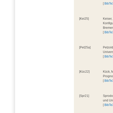
[
BibTe
[Kei25]
Keiser,
Konfig
Bremen
[
BibTe
[Pet25a]
Petzold
Univer
[
BibTe
[Küc22]
Kück, M
Progno
[
BibTe
[Spr21]
Sprodow
und Uni
[
BibTe