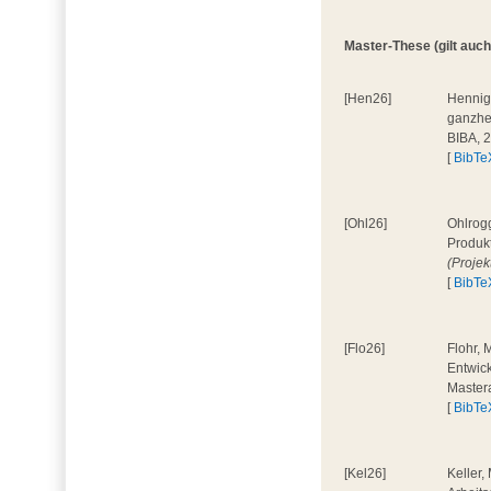
Master-These (gilt auch
[Hen26]
Hennig
ganzhe
BIBA, 
[
BibTe
[Ohl26]
Ohlrog
Produkt
(Projek
[
BibTe
[Flo26]
Flohr, 
Entwick
Master
[
BibTe
[Kel26]
Keller,