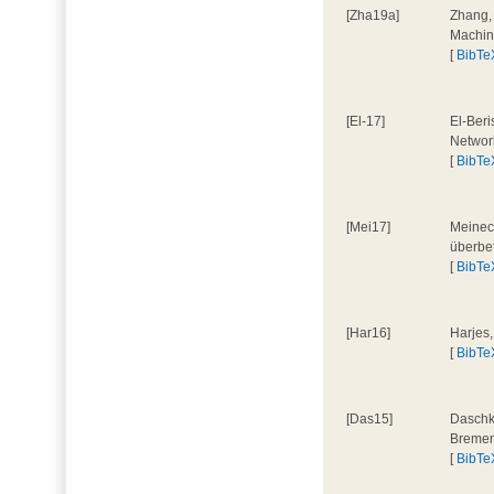
[Zha19a]
Zhang, 
Machin
[
BibTe
[El-17]
El-Beri
Network
[
BibTe
[Mei17]
Meineck
überbe
[
BibTe
[Har16]
Harjes
[
BibTe
[Das15]
Daschko
Bremen
[
BibTe