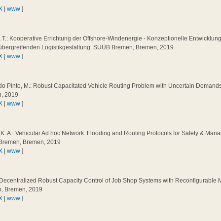
X
|
www
]
 T.: Kooperative Errichtung der Offshore-Windenergie - Konzeptionelle Entwicklung 
tübergreifenden Logistikgestaltung. SUUB Bremen, Bremen, 2019
X
|
www
]
do Pinto, M.: Robust Capacitated Vehicle Routing Problem with Uncertain Deman
, 2019
X
|
www
]
 K. A.: Vehicular Ad hoc Network: Flooding and Routing Protocols for Safety & Man
remen, Bremen, 2019
X
|
www
]
.: Decentralized Robust Capacity Control of Job Shop Systems with Reconfigurable
, Bremen, 2019
X
|
www
]