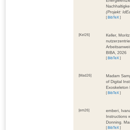
Energieeffizi
Nachhaltigke
(Projekt: Id
[
BibTeX
]
[Kel26]
Keller, Mori
nutzerzentrie
Arbeitsanwei
BIBA, 2026
[
BibTeX
]
[Mad26]
Madam Sampa
of Digital In
Exoskeleton 
[
BibTeX
]
[em26]
emberi, Ivan
Instructions
Donning. Mas
[
BibTeX
]