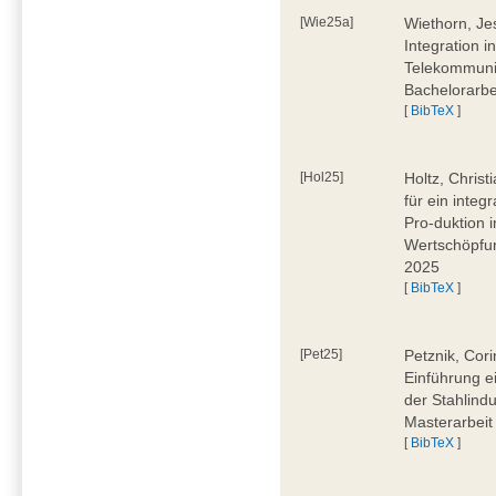
[Wie25a]
Wiethorn, Je
Integration i
Telekommuni
Bachelorarbe
[
BibTeX
]
[Hol25]
Holtz, Chris
für ein inte
Pro-duktion 
Wertschöpfun
2025
[
BibTeX
]
[Pet25]
Petznik, Cor
Einführung e
der Stahlindu
Masterarbeit
[
BibTeX
]