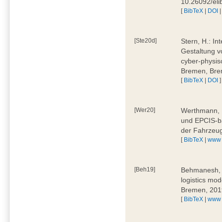
10.26092/el
[
BibTeX
|
DOI
[Ste20d]
Stern, H.: In
Gestaltung v
cyber-physis
Bremen, Bre
[
BibTeX
|
DOI
]
[Wer20]
Werthmann, D
und EPCIS-b
der Fahrzeu
[
BibTeX
|
www
[Beh19]
Behmanesh, E
logistics mo
Bremen, 201
[
BibTeX
|
www