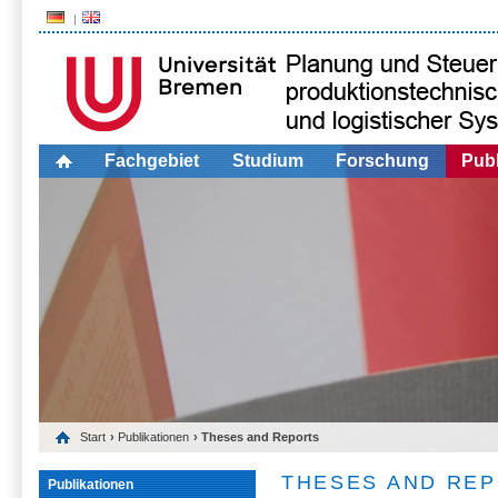
Fachgebiet
Studium
Forschung
Publ
Start
›
Publikationen
› Theses and Reports
THESES AND RE
Publikationen