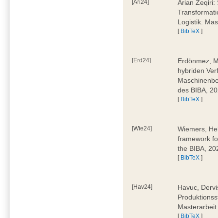
[Ari24]
Arian Zeqiri
Transformati
Logistik. Ma
[
BibTeX
]
[Erd24]
Erdönmez, M
hybriden Ver
Maschinenbe
des BIBA, 2
[
BibTeX
]
[Wie24]
Wiemers, Hel
framework fo
the BIBA, 20
[
BibTeX
]
[Hav24]
Havuc, Dervi
Produktionss
Masterarbeit
[
BibTeX
]