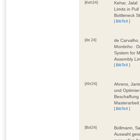
[Keh24]
Kehar, Jalal
Limits in Pu
Bottleneck St
[
BibTeX
]
[de 24]
de Carvalho,
Montinho : 
System for M
Assembly Lin
[
BibTeX
]
[Ahr24]
Ahrens, Jani
und Optimier
Beschaffung 
Masterarbeit
[
BibTeX
]
[Bol24]
Bollmann, Sa
Auswahl ges