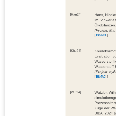
[Han24]
Hans, Nicola
im Schwerla
Ökobilanzen.
(Projekt: Man
[
BibTeX
]
[Khu24]
Khudokormov,
Evaluation v
Wasserstoffl
Wasserstoff-
(Projekt: hyBi
[
BibTeX
]
[Wut24]
Wutzler, Wil
simulationsg
Prozessalter
Zuge der Was
BIBA, 2024
(