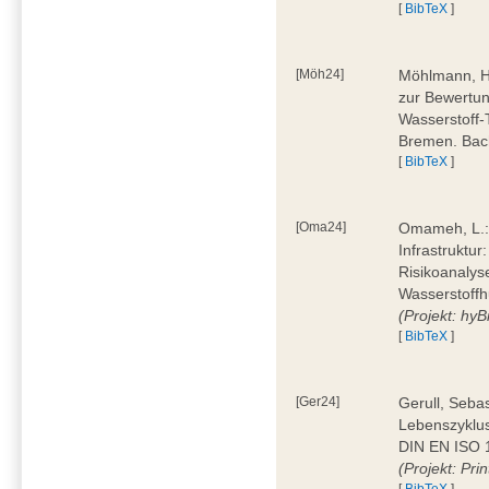
[
BibTeX
]
[Möh24]
Möhlmann, H
zur Bewertun
Wasserstoff-
Bremen. Bac
[
BibTeX
]
[Oma24]
Omameh, L.: 
Infrastruktur
Risikoanalys
Wasserstoffh
(Projekt: hyBi
[
BibTeX
]
[Ger24]
Gerull, Seba
Lebenszyklu
DIN EN ISO 1
(Projekt: Prin
[
BibTeX
]