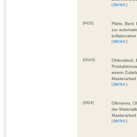
[
BibTeX
]
[Pli25]
Pliete, Beri
zur automati
kollaborativ
[
BibTeX
]
[Ohl24]
Ohlendieck, 
Produktionsa
einem Zulief
Masterarbeit
[
BibTeX
]
[Olt24]
Oltmanns, Ol
der Material
Masterarbeit
[
BibTeX
]