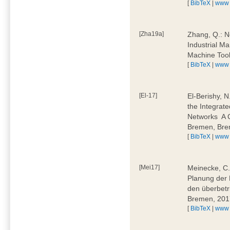
[
BibTeX
|
www
[Zha19a]
Zhang, Q.: N
Industrial M
Machine Too
[
BibTeX
|
www
[El-17]
El-Berishy, 
the Integrate
Networks  A
Bremen, Bre
[
BibTeX
|
www
[Mei17]
Meinecke, C.:
Planung der 
den überbetr
Bremen, 201
[
BibTeX
|
www