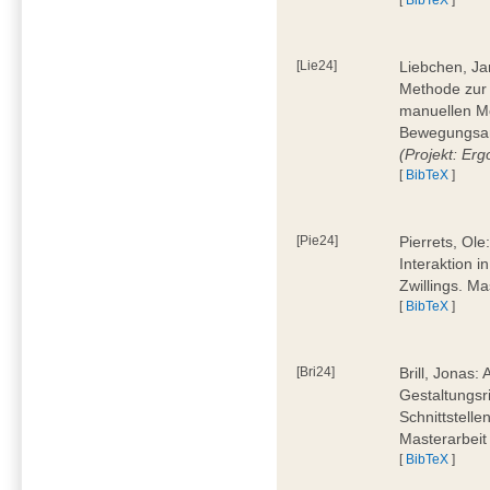
[Lie24]
Liebchen, Ja
Methode zur
manuellen M
Bewegungsan
(Projekt: Erg
[
BibTeX
]
[Pie24]
Pierrets, Ol
Interaktion i
Zwillings. M
[
BibTeX
]
[Bri24]
Brill, Jonas:
Gestaltungsr
Schnittstelle
Masterarbeit
[
BibTeX
]