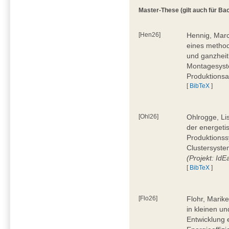
Master-These (gilt auch für Bac
[Hen26]
Hennig, Marc
eines method
und ganzheit
Montagesyste
Produktionsa
[
BibTeX
]
[Ohl26]
Ohlrogge, Li
der energeti
Produktionss
Clustersyste
(Projekt: Id
[
BibTeX
]
[Flo26]
Flohr, Marik
in kleinen u
Entwicklung 