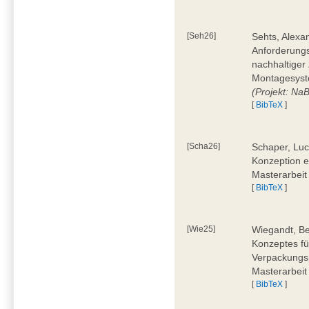
[Seh26]
Sehts, Alexa
Anforderungs
nachhaltiger 
Montagesyst
(Projekt: Na
[
BibTeX
]
[Scha26]
Schaper, Luc
Konzeption e
Masterarbeit
[
BibTeX
]
[Wie25]
Wiegandt, Be
Konzeptes fü
Verpackungsp
Masterarbeit
[
BibTeX
]