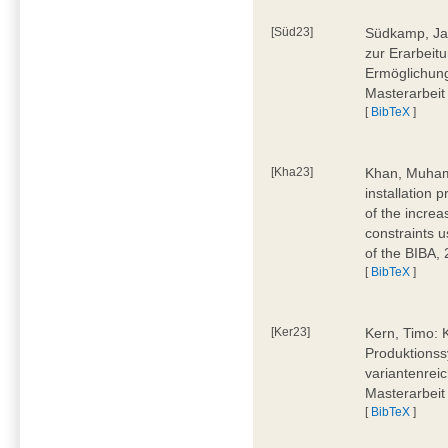
[Süd23]
Südkamp, Jan
zur Erarbeitu
Ermöglichung
Masterarbeit
[
BibTeX
]
[Kha23]
Khan, Muham
installation 
of the increa
constraints u
of the BIBA,
[
BibTeX
]
[Ker23]
Kern, Timo: 
Produktionss
variantenreic
Masterarbeit
[
BibTeX
]