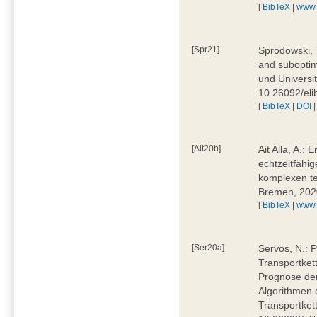
[
BibTeX
|
www
[Spr21]
Sprodowski, 
and suboptima
und Universi
10.26092/eli
[
BibTeX
|
DOI
[Ait20b]
Ait Alla, A.:
echtzeitfähig
komplexen t
Bremen, 202
[
BibTeX
|
www
[Ser20a]
Servos, N.: P
Transportket
Prognose der
Algorithmen 
Transportket