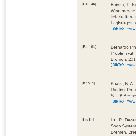
[Bei19b]
Beinke, T.: K
Windenergie 
lieferketten-
Logistikges
[
BibTeX
|
www
[Ber19b]
Bernardo Pin
Problem wit
Bremen, 201
[
BibTeX
|
www
[Kha19]
Khaliq, K. A.
Routing Prot
SUUB Breme
[
BibTeX
|
www
[Liu19]
Liu, P.: Dece
Shop System
Bremen, Bre