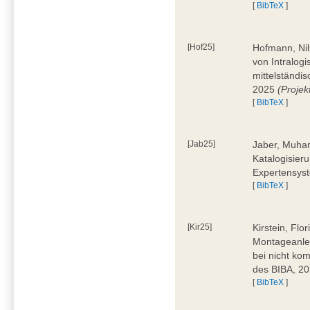
[
BibTeX
]
[Hof25]
Hofmann, Nil
von Intralogi
mittelständi
2025
(Proje
[
BibTeX
]
[Jab25]
Jaber, Muham
Katalogisier
Expertensyst
[
BibTeX
]
[Kir25]
Kirstein, Flo
Montageanle
bei nicht ko
des BIBA, 2
[
BibTeX
]