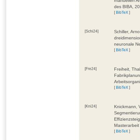
manuellen Ar
des BIBA, 2
[
BibTeX
]
[Schi24]
Schiller, Ar
dreidimensio
neuronale Ne
[
BibTeX
]
[Fre24]
Freiheit, Tha
Fabrikplanu
Arbeitsorgan
[
BibTeX
]
[Kni24]
Knickmann, V
Segmentierun
Effizienzste
Masterarbeit
[
BibTeX
]