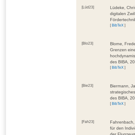
[Lüd23]
Lüdeke, Chri
digitalen Zwi
Fördertechni
[
BibTeX
]
[Blo23]
Blome, Frede
Grenzen eine
hochdynamis
des BIBA, 2
[
BibTeX
]
[Bie23]
Biermann, Ja
strategische
des BIBA, 2
[
BibTeX
]
[Fah23]
Fahrenbach, 
für den Indiv
der Flugzeug