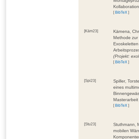
Montageproz
Kollaboratio
[
BibTeX
]
[Käm23]
Kämena, Chri
Methode zur
Exoskeletten
Arbeitsproze
(Projekt: e
[
BibTeX
]
[Spi23]
Spiller, Tors
eines multi
Binnengewäss
Masterarbeit
[
BibTeX
]
[Stu23]
Stuthmann, M
mobilen Wärm
Komponenten