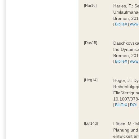
[Har16]
Harjes, F.: S
Umlaufmanag
Bremen, 201
[
BibTeX
|
www
[Das15]
Daschkovska, 
the Dynamics
Bremen, 201
[
BibTeX
|
www
[Heg14]
Heger, J.: D
Reihenfolgep
Fließfertigu
10.1007/978
[
BibTeX
|
DOI
[Lüt14d]
Lütjen, M.: M
Planung und 
entwickelt a