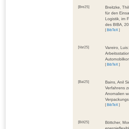
[Bre25]
Breitzke, Th
für den Eins
Logistik, im
des BIBA, 2
[
BibTeX
]
[Var25]
Vareiro, Luis
Arbeitsstatio
Automobilkon
[
BibTeX
]
[Bai25]
Bains, Anil 
Verfahrens 
Anomalien wä
Verpackungs
[
BibTeX
]
[Böt25]
Böttcher, Mo
energieflexi