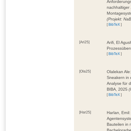
Anforderungs
nachhaltiger 
Montagesyst
(Projekt: Na
[
BibTeX
]
[Ari25]
Arifi, El Agus
Prozessüber
[
BibTeX
]
[Ola25]
Olalekan Ale
Sneakern in d
Analyse für 
BIBA, 2025
(
[
BibTeX
]
[Har25]
Harlan, Emil
Agentensyst
Bauteilen in
Bachelorarbe