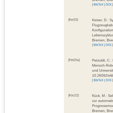
[
BibTeX
|
DOI
]
[Kei25]
Keiser, D.: 
Flugzeugkabi
Konfiguratio
Lebenszyklus
Bremen, Bre
[
BibTeX
|
DOI
]
[Pet25a]
Petzoldt, C.
Mensch-Robot
und Universi
10.26092/eli
[
BibTeX
|
DOI
]
[Küc22]
Kück, M.: Se
zur automati
Prognosemode
Bremen, Bre