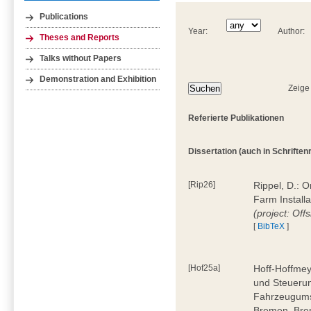
Publications
Year:
Author:
Theses and Reports
Talks without Papers
Demonstration and Exhibition
Zeige
Referierte Publikationen
Dissertation (auch in Schriftenre
[Rip26]
Rippel, D.: 
Farm Install
(project: Off
[
BibTeX
]
[Hof25a]
Hoff-Hoffmey
und Steuerun
Fahrzeugumsc
Bremen, Bre