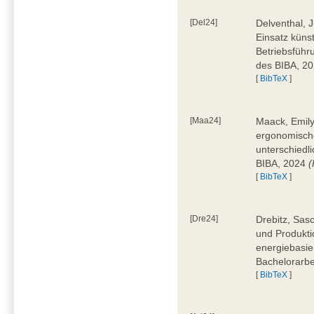
[Del24]
Delventhal, 
Einsatz künst
Betriebsführ
des BIBA, 2
[
BibTeX
]
[Maa24]
Maack, Emily
ergonomische
unterschiedl
BIBA, 2024
(
[
BibTeX
]
[Dre24]
Drebitz, Sas
und Produktio
energiebasie
Bachelorarbe
[
BibTeX
]