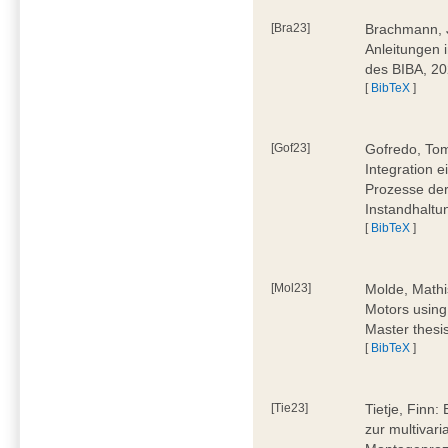
[Bra23]
Brachmann, Ju
Anleitungen 
des BIBA, 2
[
BibTeX
]
[Gof23]
Gofredo, Tom
Integration 
Prozesse der
Instandhaltu
[
BibTeX
]
[Mol23]
Molde, Mathi
Motors using
Master thesi
[
BibTeX
]
[Tie23]
Tietje, Finn
zur multivar