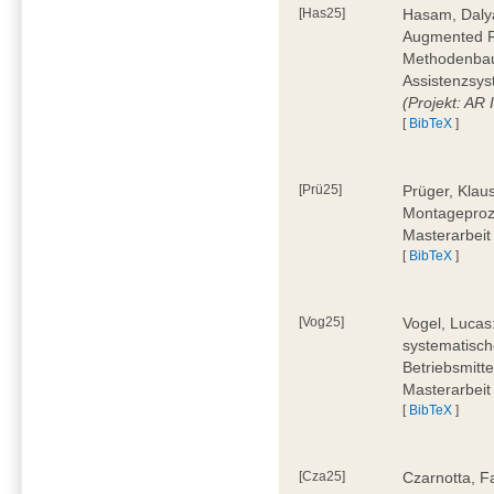
[Has25]
Hasam, Dalya
Augmented Re
Methodenbauk
Assistenzsys
(Projekt: AR
[
BibTeX
]
[Prü25]
Prüger, Klau
Montageproz
Masterarbeit
[
BibTeX
]
[Vog25]
Vogel, Lucas
systematisch
Betriebsmitt
Masterarbeit
[
BibTeX
]
[Cza25]
Czarnotta, F