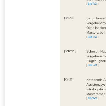
[
BibTeX
]
[Bar23]
Barb, Jonas-
Vorgehensmod
Ökobilanzier
Masterarbeit
[
BibTeX
]
[Schm23]
Schmidt, Nad
Vorgehensmod
Flugzeughers
[
BibTeX
]
[Kar23]
Karademir, A
Assistenzsyst
Intralogistik
Masterarbeit
[
BibTeX
]