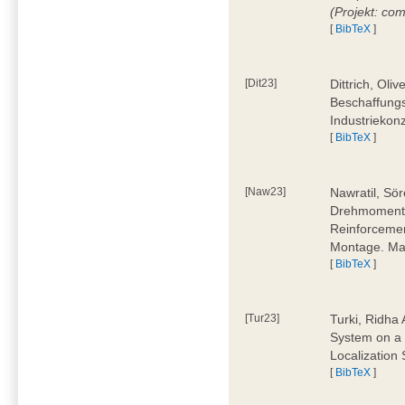
(Projekt: co
[
BibTeX
]
[Dit23]
Dittrich, Oli
Beschaffungs
Industriekon
[
BibTeX
]
[Naw23]
Nawratil, Sör
Drehmoments
Reinforcemen
Montage. Mas
[
BibTeX
]
[Tur23]
Turki, Ridha 
System on a 
Localization
[
BibTeX
]