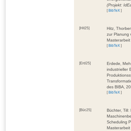
(Projekt: Id
[
BibTeX
]
[Hit25]
Hitz, Thorbe
zur Planung 
Masterarbeit
[
BibTeX
]
[Erd25]
Erdede, Meh
industrielle
Produktionss
Transformati
des BIBA, 2
[
BibTeX
]
[Büc25]
Büchter, Till:
Maschinenbe
Scheduling P
Masterarbeit