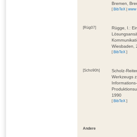
Bremen, Bre
[
BibTeX
|
www
[Rüg07]
Rügge, I.: E
Lösungsansät
Kommunikati
Wiesbaden, 
[
BibTeX
]
[Scho90h]
Scholz-Reite
Werkzeugs zu
Informations
Produktionsu
1990
[
BibTeX
]
Andere