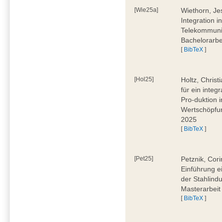
[Wie25a]
Wiethorn, Je
Integration i
Telekommuni
Bachelorarbe
[
BibTeX
]
[Hol25]
Holtz, Chris
für ein inte
Pro-duktion 
Wertschöpfun
2025
[
BibTeX
]
[Pet25]
Petznik, Cor
Einführung e
der Stahlindu
Masterarbeit
[
BibTeX
]