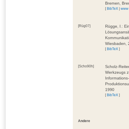
Bremen, Bre
[
BibTeX
|
www
[Rüg07]
Rügge, I.: E
Lösungsansät
Kommunikati
Wiesbaden, 
[
BibTeX
]
[Scho90h]
Scholz-Reite
Werkzeugs zu
Informations
Produktionsu
1990
[
BibTeX
]
Andere