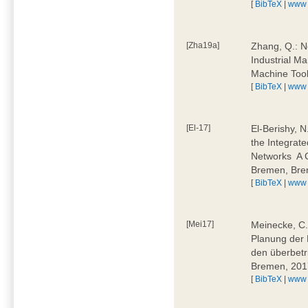
[
BibTeX
|
www
[Zha19a]
Zhang, Q.: N
Industrial M
Machine Too
[
BibTeX
|
www
[El-17]
El-Berishy, 
the Integrate
Networks  A
Bremen, Bre
[
BibTeX
|
www
[Mei17]
Meinecke, C.:
Planung der 
den überbetr
Bremen, 201
[
BibTeX
|
www