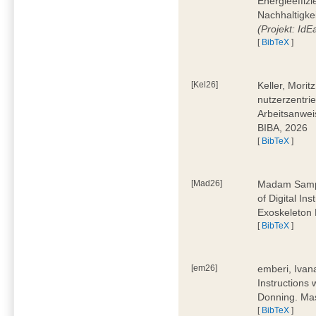
Energieeffizi
Nachhaltigke
(Projekt: Id
[
BibTeX
]
[Kel26]
Keller, Mori
nutzerzentrie
Arbeitsanwei
BIBA, 2026
[
BibTeX
]
[Mad26]
Madam Sampa
of Digital In
Exoskeleton 
[
BibTeX
]
[em26]
emberi, Ivan
Instructions
Donning. Mas
[
BibTeX
]