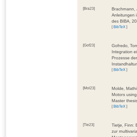
[Bra23]
Brachmann, Ju
Anleitungen 
des BIBA, 2
[
BibTeX
]
[Gof23]
Gofredo, Tom
Integration 
Prozesse der
Instandhaltu
[
BibTeX
]
[Mol23]
Molde, Mathi
Motors using
Master thesi
[
BibTeX
]
[Tie23]
Tietje, Finn
zur multivar