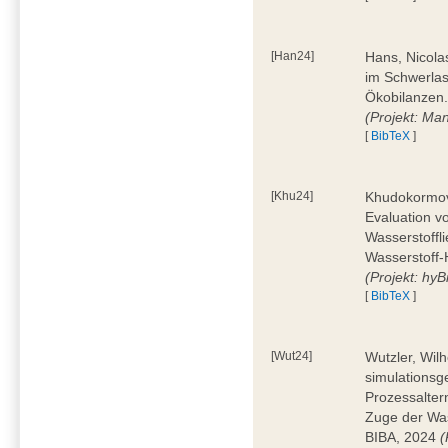
[Han24]
Hans, Nicola
im Schwerla
Ökobilanzen.
(Projekt: Man
[
BibTeX
]
[Khu24]
Khudokormov,
Evaluation v
Wasserstoffl
Wasserstoff-
(Projekt: hyBi
[
BibTeX
]
[Wut24]
Wutzler, Wil
simulationsg
Prozessalter
Zuge der Was
BIBA, 2024
(