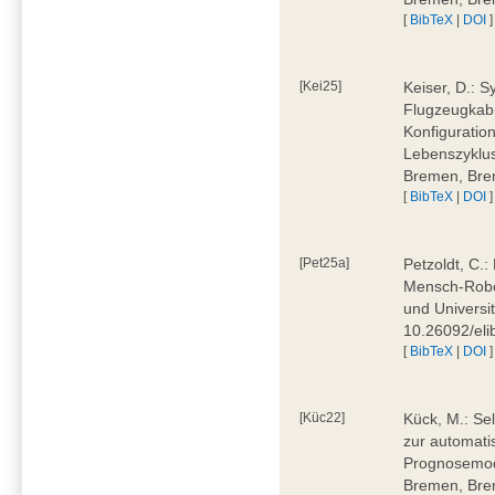
[
BibTeX
|
DOI
]
[Kei25]
Keiser, D.: 
Flugzeugkabi
Konfiguratio
Lebenszyklus
Bremen, Bre
[
BibTeX
|
DOI
]
[Pet25a]
Petzoldt, C.
Mensch-Robot
und Universi
10.26092/eli
[
BibTeX
|
DOI
]
[Küc22]
Kück, M.: Se
zur automati
Prognosemode
Bremen, Bre