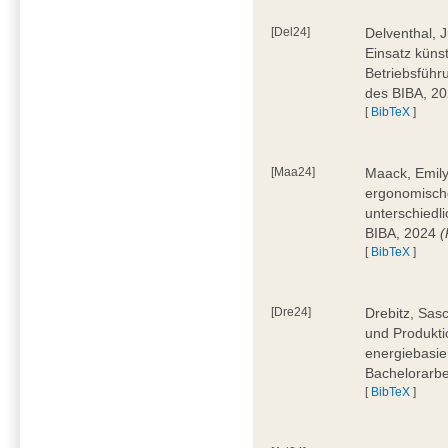
[Del24]
Delventhal, 
Einsatz künst
Betriebsführ
des BIBA, 2
[
BibTeX
]
[Maa24]
Maack, Emily
ergonomische
unterschiedl
BIBA, 2024
(
[
BibTeX
]
[Dre24]
Drebitz, Sas
und Produktio
energiebasie
Bachelorarbe
[
BibTeX
]