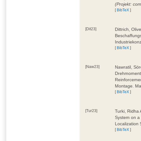
(Projekt: co
[
BibTeX
]
[Dit23]
Dittrich, Oli
Beschaffungs
Industriekon
[
BibTeX
]
[Naw23]
Nawratil, Sör
Drehmoments
Reinforcemen
Montage. Mas
[
BibTeX
]
[Tur23]
Turki, Ridha 
System on a 
Localization
[
BibTeX
]