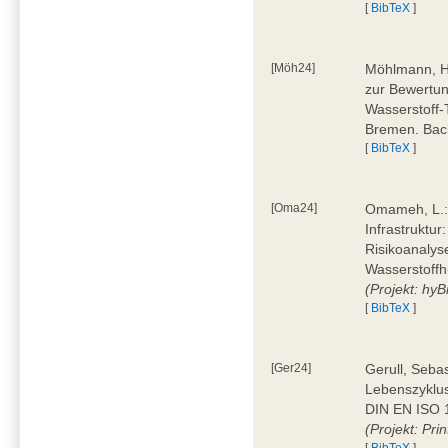
[
BibTeX
]
[Möh24]
Möhlmann, H
zur Bewertun
Wasserstoff-
Bremen. Bac
[
BibTeX
]
[Oma24]
Omameh, L.: 
Infrastruktur
Risikoanalys
Wasserstoffh
(Projekt: hyBi
[
BibTeX
]
[Ger24]
Gerull, Seba
Lebenszyklu
DIN EN ISO 1
(Projekt: Prin
[
BibTeX
]