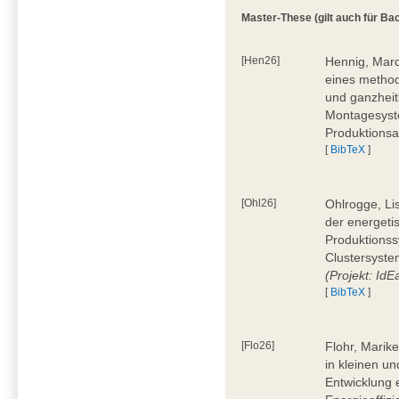
Master-These (gilt auch für Bac
[Hen26]
Hennig, Marc
eines method
und ganzheit
Montagesyste
Produktionsa
[
BibTeX
]
[Ohl26]
Ohlrogge, Li
der energeti
Produktionss
Clustersyste
(Projekt: Id
[
BibTeX
]
[Flo26]
Flohr, Marik
in kleinen u
Entwicklung 