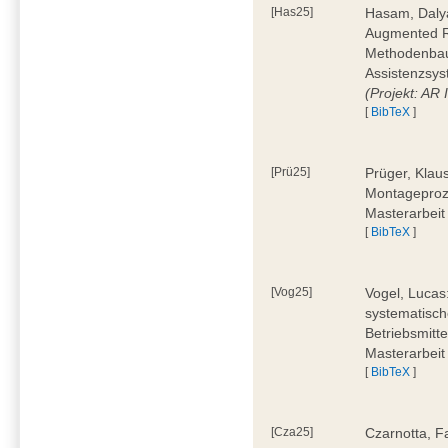
[Has25]
Hasam, Dalya
Augmented Re
Methodenbauk
Assistenzsys
(Projekt: AR
[
BibTeX
]
[Prü25]
Prüger, Klau
Montageproz
Masterarbeit
[
BibTeX
]
[Vog25]
Vogel, Lucas
systematisch
Betriebsmitt
Masterarbeit
[
BibTeX
]
[Cza25]
Czarnotta, F