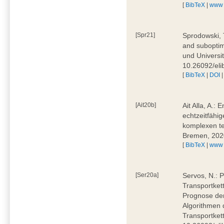
[
BibTeX
|
www
[Spr21]
Sprodowski, 
and suboptima
und Universi
10.26092/eli
[
BibTeX
|
DOI
[Ait20b]
Ait Alla, A.:
echtzeitfähig
komplexen t
Bremen, 202
[
BibTeX
|
www
[Ser20a]
Servos, N.: P
Transportket
Prognose der
Algorithmen 
Transportket