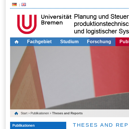
Fachgebiet
Studium
Forschung
Publ
Start
›
Publikationen
› Theses and Reports
THESES AND RE
Publikationen