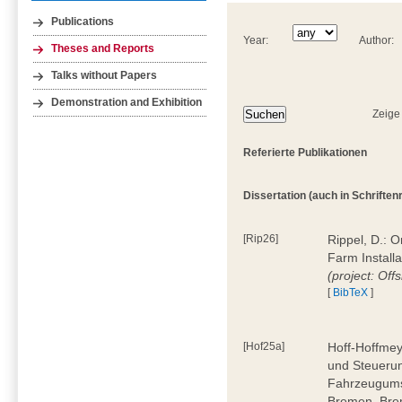
Publications
Year:
Author:
Theses and Reports
Talks without Papers
Demonstration and Exhibition
Zeige
Referierte Publikationen
Dissertation (auch in Schriftenre
[Rip26]
Rippel, D.: 
Farm Install
(project: Off
[
BibTeX
]
[Hof25a]
Hoff-Hoffmey
und Steuerun
Fahrzeugumsc
Bremen, Bre