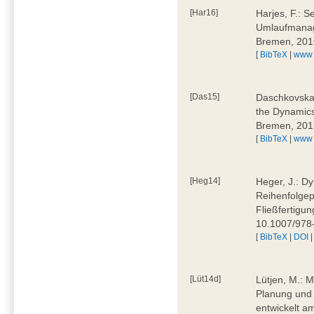
[Har16]
Harjes, F.: S
Umlaufmanag
Bremen, 201
[
BibTeX
|
www
[Das15]
Daschkovska, 
the Dynamics
Bremen, 201
[
BibTeX
|
www
[Heg14]
Heger, J.: D
Reihenfolgep
Fließfertigu
10.1007/978
[
BibTeX
|
DOI
[Lüt14d]
Lütjen, M.: M
Planung und 
entwickelt a