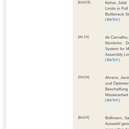
[Keh24]
Kehar, Jalal
Limits in Pu
Bottleneck St
[
BibTeX
]
[de 24]
de Carvalho,
Montinho : 
System for M
Assembly Lin
[
BibTeX
]
[Ahr24]
Ahrens, Jani
und Optimier
Beschaffung 
Masterarbeit
[
BibTeX
]
[Bol24]
Bollmann, Sa
Auswahl ges