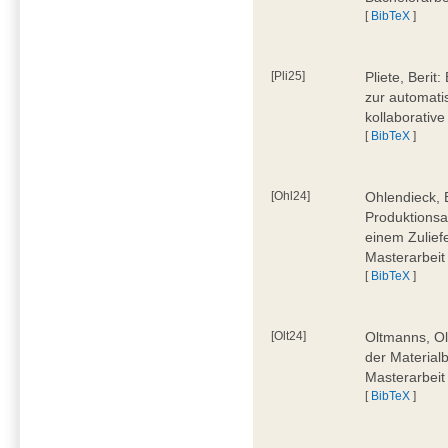
[
BibTeX
]
[Pli25]
Pliete, Beri
zur automati
kollaborativ
[
BibTeX
]
[Ohl24]
Ohlendieck, 
Produktionsa
einem Zulief
Masterarbeit
[
BibTeX
]
[Olt24]
Oltmanns, Ol
der Material
Masterarbeit
[
BibTeX
]