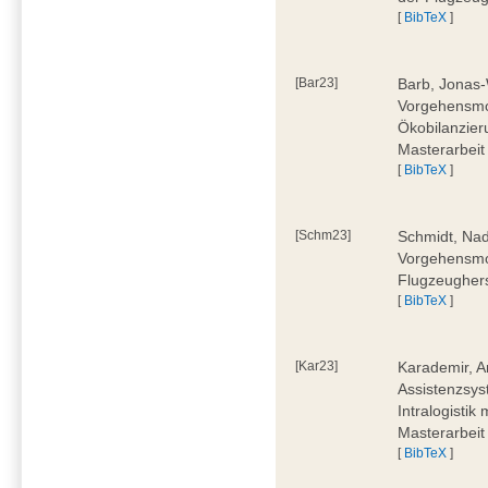
[
BibTeX
]
[Bar23]
Barb, Jonas-
Vorgehensmod
Ökobilanzier
Masterarbeit
[
BibTeX
]
[Schm23]
Schmidt, Nad
Vorgehensmod
Flugzeughers
[
BibTeX
]
[Kar23]
Karademir, A
Assistenzsyst
Intralogistik
Masterarbeit
[
BibTeX
]