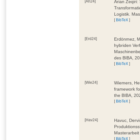
[Ari24]
Arian Zeqiri
Transformati
Logistik. Ma
[
BibTeX
]
[Erd24]
Erdönmez, M
hybriden Ver
Maschinenbe
des BIBA, 2
[
BibTeX
]
[Wie24]
Wiemers, Hel
framework fo
the BIBA, 20
[
BibTeX
]
[Hav24]
Havuc, Dervi
Produktionss
Masterarbeit
[
BibTeX
]