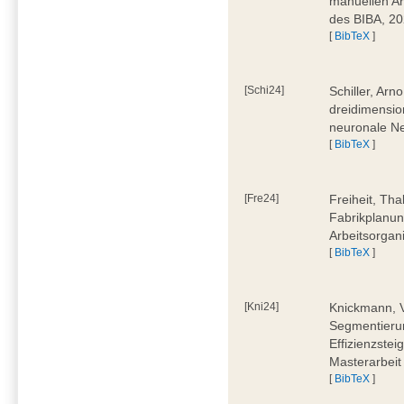
manuellen Ar
des BIBA, 2
[
BibTeX
]
[Schi24]
Schiller, Ar
dreidimensio
neuronale Ne
[
BibTeX
]
[Fre24]
Freiheit, Tha
Fabrikplanu
Arbeitsorgan
[
BibTeX
]
[Kni24]
Knickmann, V
Segmentierun
Effizienzste
Masterarbeit
[
BibTeX
]