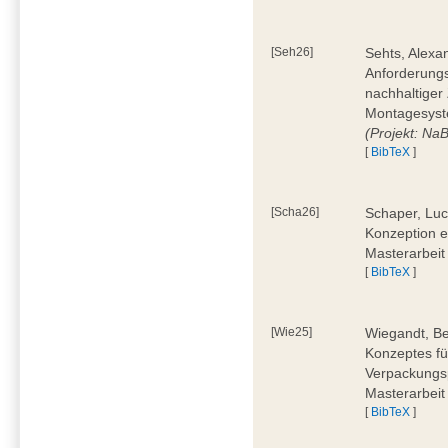
[Seh26]
Sehts, Alexa
Anforderungs
nachhaltiger 
Montagesyst
(Projekt: Na
[
BibTeX
]
[Scha26]
Schaper, Luc
Konzeption e
Masterarbeit
[
BibTeX
]
[Wie25]
Wiegandt, Be
Konzeptes fü
Verpackungsp
Masterarbeit
[
BibTeX
]