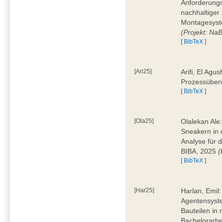
Anforderungs
nachhaltiger 
Montagesyst
(Projekt: Na
[
BibTeX
]
[Ari25]
Arifi, El Agus
Prozessüber
[
BibTeX
]
[Ola25]
Olalekan Ale
Sneakern in d
Analyse für 
BIBA, 2025
(
[
BibTeX
]
[Har25]
Harlan, Emil
Agentensyst
Bauteilen in
Bachelorarbe