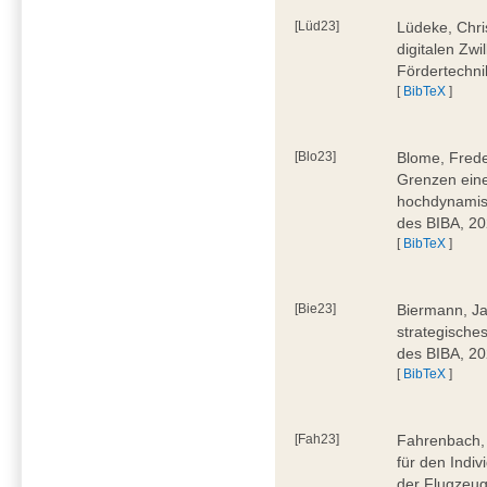
[Lüd23]
Lüdeke, Chri
digitalen Zwi
Fördertechni
[
BibTeX
]
[Blo23]
Blome, Frede
Grenzen eine
hochdynamis
des BIBA, 2
[
BibTeX
]
[Bie23]
Biermann, Ja
strategische
des BIBA, 2
[
BibTeX
]
[Fah23]
Fahrenbach, 
für den Indiv
der Flugzeug