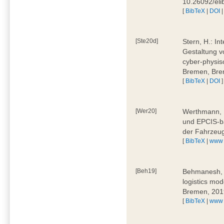
10.26092/el
[
BibTeX
|
DOI
[Ste20d]
Stern, H.: In
Gestaltung v
cyber-physis
Bremen, Bre
[
BibTeX
|
DOI
]
[Wer20]
Werthmann, D
und EPCIS-b
der Fahrzeu
[
BibTeX
|
www
[Beh19]
Behmanesh, E
logistics mo
Bremen, 201
[
BibTeX
|
www