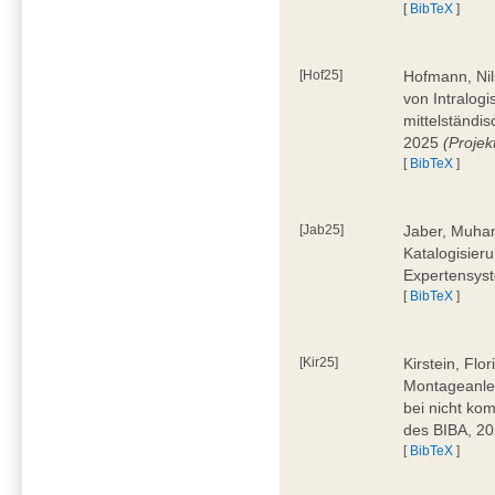
[
BibTeX
]
[Hof25]
Hofmann, Nil
von Intralogi
mittelständi
2025
(Proje
[
BibTeX
]
[Jab25]
Jaber, Muham
Katalogisier
Expertensyst
[
BibTeX
]
[Kir25]
Kirstein, Flo
Montageanle
bei nicht ko
des BIBA, 2
[
BibTeX
]