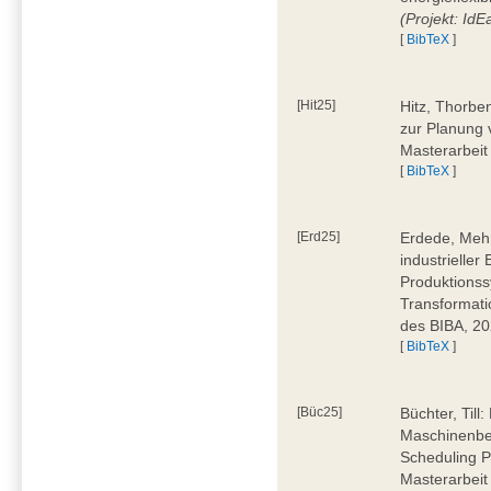
(Projekt: Id
[
BibTeX
]
[Hit25]
Hitz, Thorbe
zur Planung 
Masterarbeit
[
BibTeX
]
[Erd25]
Erdede, Meh
industrielle
Produktionss
Transformati
des BIBA, 2
[
BibTeX
]
[Büc25]
Büchter, Till:
Maschinenbe
Scheduling P
Masterarbeit