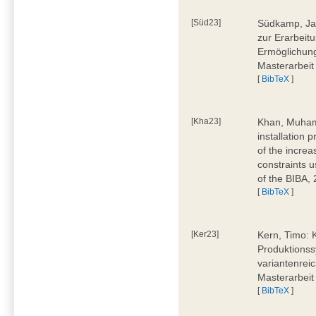
[Süd23]
Südkamp, Jan
zur Erarbeitu
Ermöglichung
Masterarbeit
[
BibTeX
]
[Kha23]
Khan, Muham
installation 
of the increa
constraints u
of the BIBA,
[
BibTeX
]
[Ker23]
Kern, Timo: 
Produktionss
variantenreic
Masterarbeit
[
BibTeX
]