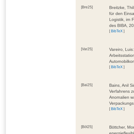
[Bre25]
Breitzke, Th
für den Eins
Logistik, im
des BIBA, 2
[
BibTeX
]
[Var25]
Vareiro, Luis
Arbeitsstatio
Automobilkon
[
BibTeX
]
[Bai25]
Bains, Anil 
Verfahrens 
Anomalien wä
Verpackungs
[
BibTeX
]
[Böt25]
Böttcher, Mo
energieflexi