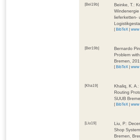
[Bei19b]
Beinke, T.: K
Windenergie 
lieferketten-
Logistikges
[
BibTeX
|
www
[Ber19b]
Bernardo Pin
Problem wit
Bremen, 201
[
BibTeX
|
www
[Kha19]
Khaliq, K. A.
Routing Prot
SUUB Breme
[
BibTeX
|
www
[Liu19]
Liu, P.: Dece
Shop System
Bremen, Bre