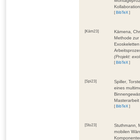
Montageproz
Kollaboratio
[
BibTeX
]
[Käm23]
Kämena, Chri
Methode zur
Exoskeletten
Arbeitsproze
(Projekt: e
[
BibTeX
]
[Spi23]
Spiller, Tors
eines multi
Binnengewäss
Masterarbeit
[
BibTeX
]
[Stu23]
Stuthmann, M
mobilen Wärm
Komponenten