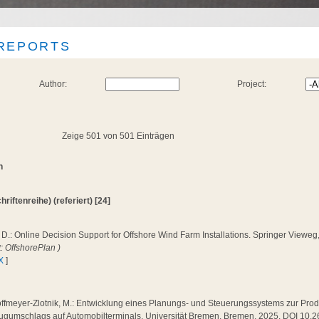
 REPORTS
Author:
Project:
Zeige 501 von 501 Einträgen
n
hriftenreihe) (referiert) [24]
 D.: Online Decision Support for Offshore Wind Farm Installations. Springer View
t: OffshorePlan )
X
]
ffmeyer-Zlotnik, M.: Entwicklung eines Planungs- und Steuerungssystems zur Produ
ugumschlags auf Automobilterminals. Universität Bremen, Bremen, 2025, DOI 10.2