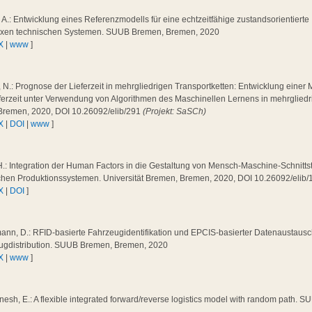
a, A.: Entwicklung eines Referenzmodells für eine echtzeitfähige zustandsorientiert
xen technischen Systemen. SUUB Bremen, Bremen, 2020
X
|
www
]
 N.: Prognose der Lieferzeit in mehrgliedrigen Transportketten: Entwicklung eine
ferzeit unter Verwendung von Algorithmen des Maschinellen Lernens in mehrgliedr
Bremen, 2020, DOI 10.26092/elib/291
(Projekt: SaSCh)
X
|
DOI
|
www
]
H.: Integration der Human Factors in die Gestaltung von Mensch-Maschine-Schnittst
chen Produktionssystemen. Universität Bremen, Bremen, 2020, DOI 10.26092/elib/
X
|
DOI
]
ann, D.: RFID-basierte Fahrzeugidentifikation und EPCIS-basierter Datenaustaus
ugdistribution. SUUB Bremen, Bremen, 2020
X
|
www
]
sh, E.: A flexible integrated forward/reverse logistics model with random path.