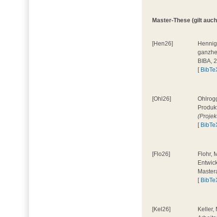
Master-These (gilt auch
[Hen26]
Hennig
ganzhe
BIBA, 
[
BibTe
[Ohl26]
Ohlrog
Produkt
(Projek
[
BibTe
[Flo26]
Flohr, 
Entwick
Master
[
BibTe
[Kel26]
Keller,