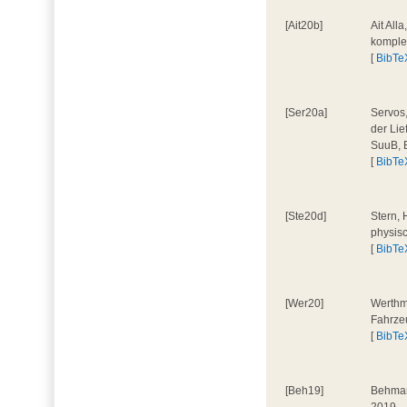
[Ait20b]
Ait All
komple
[
BibTe
[Ser20a]
Servos,
der Lie
SuuB, 
[
BibTe
[Ste20d]
Stern, 
physis
[
BibTe
[Wer20]
Werthm
Fahrze
[
BibTe
[Beh19]
Behmane