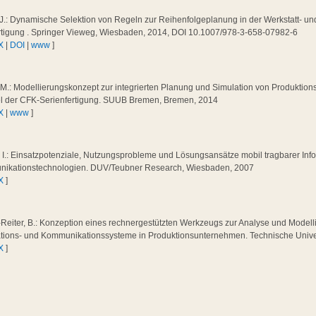
J.: Dynamische Selektion von Regeln zur Reihenfolgeplanung in der Werkstatt- und
ertigung . Springer Vieweg, Wiesbaden, 2014, DOI 10.1007/978-3-658-07982-6
X
|
DOI
|
www
]
 M.: Modellierungskonzept zur integrierten Planung und Simulation von Produktion
el der CFK‐Serienfertigung. SUUB Bremen, Bremen, 2014
X
|
www
]
 I.: Einsatzpotenziale, Nutzungsprobleme und Lösungsansätze mobil tragbarer Inf
ikationstechnologien. DUV/Teubner Research, Wiesbaden, 2007
X
]
Reiter, B.: Konzeption eines rechnergestützten Werkzeugs zur Analyse und Modelli
ations- und Kommunikationssysteme in Produktionsunternehmen. Technische Univer
X
]