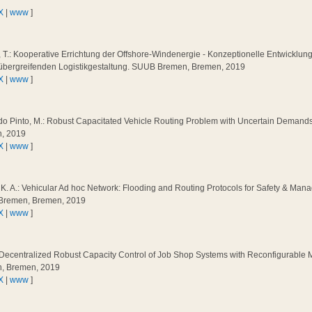
X
|
www
]
 T.: Kooperative Errichtung der Offshore-Windenergie - Konzeptionelle Entwicklung 
tübergreifenden Logistikgestaltung. SUUB Bremen, Bremen, 2019
X
|
www
]
do Pinto, M.: Robust Capacitated Vehicle Routing Problem with Uncertain Deman
, 2019
X
|
www
]
 K. A.: Vehicular Ad hoc Network: Flooding and Routing Protocols for Safety & Man
remen, Bremen, 2019
X
|
www
]
.: Decentralized Robust Capacity Control of Job Shop Systems with Reconfigurable
, Bremen, 2019
X
|
www
]