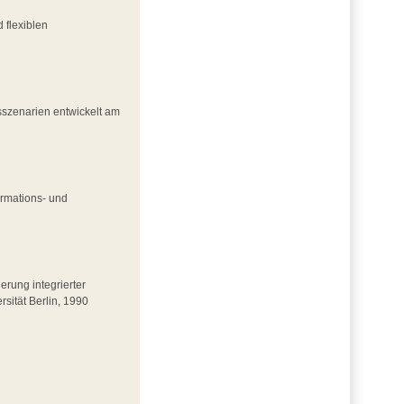
 flexiblen
sszenarien entwickelt am
ormations- und
erung integrierter
sität Berlin, 1990