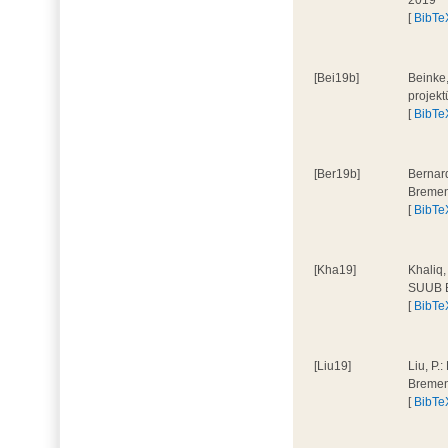
2019
[
BibTe
[Bei19b]
Beinke,
projek
[
BibTe
[Ber19b]
Bernar
Bremen
[
BibTe
[Kha19]
Khaliq,
SUUB B
[
BibTe
[Liu19]
Liu, P
Bremen
[
BibTe