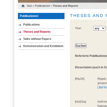
Start
›
Publikationen
› Theses and Reports
THESES AND
Publikationen
Publications
Year:
Theses and Reports
Talks without Papers
Demonstration and Exhibition
Referierte Publikatione
Dissertation (auch in Sc
[Rip26]
Rippel,
(projec
[
BibTe
[Hof25a]
Hoff-Ho
Fahrze