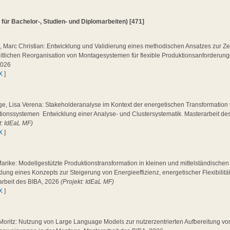
 für Bachelor-, Studien- und Diplomarbeiten) [471]
, Marc Christian: Entwicklung und Validierung eines methodischen Ansatzes zur Z
itlichen Reorganisation von Montagesystemen für flexible Produktionsanforderung
2026
X
]
ge, Lisa Verena: Stakeholderanalyse im Kontext der energetischen Transformation
ionssystemen  Entwicklung einer Analyse- und Clustersystematik. Masterarbeit de
t: IdEaL MF)
X
]
Marike: Modellgestützte Produktionstransformation in kleinen und mittelständische
lung eines Konzepts zur Steigerung von Energieeffizienz, energetischer Flexibilitä
arbeit des BIBA, 2026
(Projekt: IdEaL MF)
X
]
 Moritz: Nutzung von Large Language Models zur nutzerzentrierten Aufbereitung von