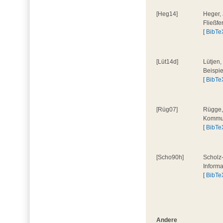
[Heg14]
Heger, 
Fließf
[
BibTe
[Lüt14d]
Lütjen,
Beispi
[
BibTe
[Rüg07]
Rügge,
Kommun
[
BibTe
[Scho90h]
Scholz-
Inform
[
BibTe
Andere