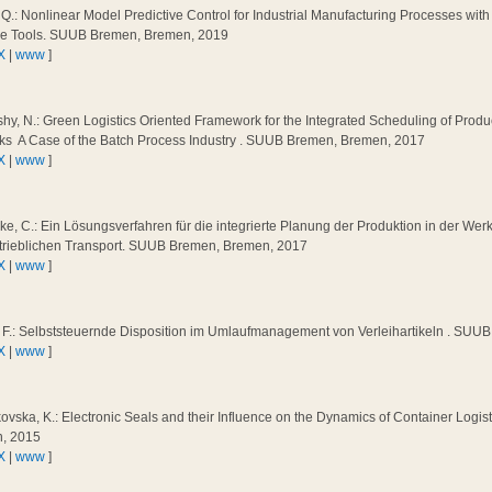
Q.: Nonlinear Model Predictive Control for Industrial Manufacturing Processes wit
e Tools. SUUB Bremen, Bremen, 2019
X
|
www
]
shy, N.: Green Logistics Oriented Framework for the Integrated Scheduling of Produ
s  A Case of the Batch Process Industry . SUUB Bremen, Bremen, 2017
X
|
www
]
e, C.: Ein Lösungsverfahren für die integrierte Planung der Produktion in der Werk
trieblichen Transport. SUUB Bremen, Bremen, 2017
X
|
www
]
, F.: Selbststeuernde Disposition im Umlaufmanagement von Verleihartikeln . SU
X
|
www
]
vska, K.: Electronic Seals and their Influence on the Dynamics of Container Logi
, 2015
X
|
www
]