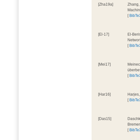
[Zha19a]
Zhang, 
Machin
[
BibTe
[El-17]
El-Beri
Network
[
BibTe
[Mei17]
Meineck
überbe
[
BibTe
[Har16]
Harjes
[
BibTe
[Das15]
Daschko
Bremen
[
BibTe