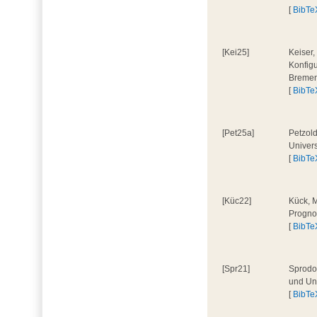
[
BibTe
[Kei25]
Keiser,
Konfig
Bremen
[
BibTe
[Pet25a]
Petzold
Univer
[
BibTe
[Küc22]
Kück, M
Progno
[
BibTe
[Spr21]
Sprodow
und Uni
[
BibTe