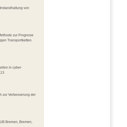
e Instandhaltung von
r Methode zur Prognose
igen Transportketten.
ellen in cyber-
113
ch zur Verbesserung der
 SUUB Bremen, Bremen,