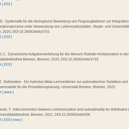
X
|
DOI
]
 D.: Systematik für die ökologische Bewertung von Flugzeugkabinen zur Integration
urationsprozess unter Verwendung von Lebenszyklusdaten. Staats- und Universität
, 2025, DOI 10.26092/elib/3751
X
|
DOI
]
t, C.: Dynamische Aufgabenverteilung für die Mensch-Roboter-Kollaboration in de
sitätsbibliothek Bremen, Bremen, 2025, DOI 10.26092/elib/3733
X
|
DOI
]
.: Selbination - Ein hybrides Meta-Lernverfahren zur automatischen Selektion un
semodelle für die Produktionsplanung. Universität Bremen, Bremen, 2022
X
|
www
]
ski, T.: Interconnection between communication and suboptimality for distributed c
versitätsbibliothek, Bremen, 2021, DOI 10.26092/elib/506
X
|
DOI
|
www
]