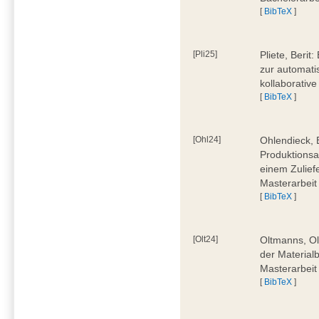
[
BibTeX
]
[Pli25]
Pliete, Beri
zur automati
kollaborativ
[
BibTeX
]
[Ohl24]
Ohlendieck, 
Produktionsa
einem Zulief
Masterarbeit
[
BibTeX
]
[Olt24]
Oltmanns, Ol
der Material
Masterarbeit
[
BibTeX
]