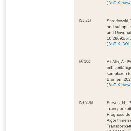
[
BibTeX
|
www
[Spr21]
Sprodowski, 
and suboptima
und Universi
10.26092/eli
[
BibTeX
|
DOI
[Ait20b]
Ait Alla, A.:
echtzeitfähig
komplexen t
Bremen, 202
[
BibTeX
|
www
[Ser20a]
Servos, N.: P
Transportket
Prognose der
Algorithmen 
Transportket