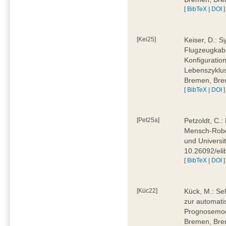
[
BibTeX
|
DOI
]
[Kei25]
Keiser, D.: 
Flugzeugkabi
Konfiguratio
Lebenszyklus
Bremen, Bre
[
BibTeX
|
DOI
]
[Pet25a]
Petzoldt, C.
Mensch-Robot
und Universi
10.26092/eli
[
BibTeX
|
DOI
]
[Küc22]
Kück, M.: Se
zur automati
Prognosemode
Bremen, Bre