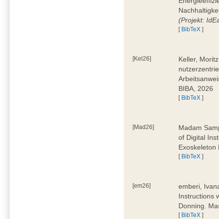
Energieeffizi
Nachhaltigke
(Projekt: Id
[
BibTeX
]
[Kel26]
Keller, Mori
nutzerzentrie
Arbeitsanwei
BIBA, 2026
[
BibTeX
]
[Mad26]
Madam Sampa
of Digital In
Exoskeleton 
[
BibTeX
]
[em26]
emberi, Ivan
Instructions
Donning. Mas
[
BibTeX
]