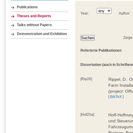
Publications
Year:
Author:
Theses and Reports
Talks without Papers
Demonstration and Exhibition
Zeige
Referierte Publikationen
Dissertation (auch in Schriftenre
[Rip26]
Rippel, D.: 
Farm Install
(project: Off
[
BibTeX
]
[Hof25a]
Hoff-Hoffmey
und Steuerun
Fahrzeugumsc
Bremen, Bre