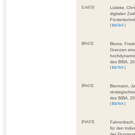
[Lüd23]
Lüdeke, Chri
digitalen Zwi
Fördertechni
[
BibTeX
]
[Blo23]
Blome, Frede
Grenzen eine
hochdynamis
des BIBA, 2
[
BibTeX
]
[Bie23]
Biermann, Ja
strategische
des BIBA, 2
[
BibTeX
]
[Fah23]
Fahrenbach, 
für den Indiv
der Flugzeug