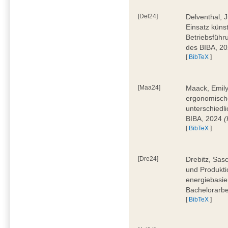
[Del24]
Delventhal, 
Einsatz künst
Betriebsführ
des BIBA, 2
[
BibTeX
]
[Maa24]
Maack, Emily
ergonomische
unterschiedl
BIBA, 2024
(
[
BibTeX
]
[Dre24]
Drebitz, Sas
und Produktio
energiebasie
Bachelorarbe
[
BibTeX
]