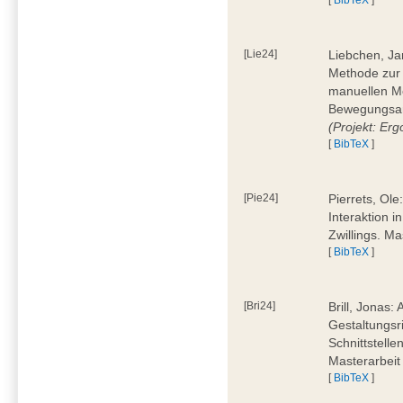
[Lie24]
Liebchen, Ja
Methode zur
manuellen M
Bewegungsan
(Projekt: Erg
[
BibTeX
]
[Pie24]
Pierrets, Ol
Interaktion i
Zwillings. M
[
BibTeX
]
[Bri24]
Brill, Jonas:
Gestaltungsr
Schnittstelle
Masterarbeit
[
BibTeX
]