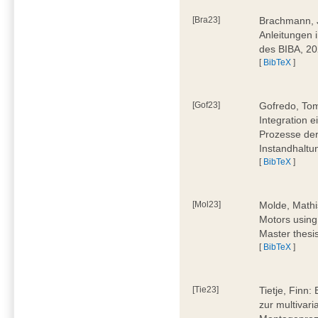
[Bra23]
Brachmann, Ju
Anleitungen 
des BIBA, 2
[
BibTeX
]
[Gof23]
Gofredo, Tom
Integration 
Prozesse der
Instandhaltu
[
BibTeX
]
[Mol23]
Molde, Mathi
Motors using
Master thesi
[
BibTeX
]
[Tie23]
Tietje, Finn
zur multivar