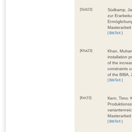
[Süd23]
Südkamp, Jan
zur Erarbeitu
Ermöglichung
Masterarbeit
[
BibTeX
]
[Kha23]
Khan, Muham
installation 
of the increa
constraints u
of the BIBA,
[
BibTeX
]
[Ker23]
Kern, Timo: 
Produktionss
variantenreic
Masterarbeit
[
BibTeX
]