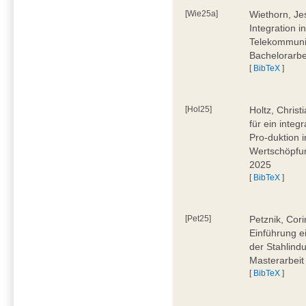
[Wie25a]
Wiethorn, Je
Integration i
Telekommuni
Bachelorarbe
[
BibTeX
]
[Hol25]
Holtz, Chris
für ein inte
Pro-duktion 
Wertschöpfun
2025
[
BibTeX
]
[Pet25]
Petznik, Cor
Einführung e
der Stahlindu
Masterarbeit
[
BibTeX
]