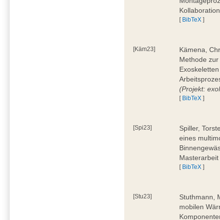
Montageproz
Kollaboratio
[
BibTeX
]
[Käm23]
Kämena, Chri
Methode zur
Exoskeletten
Arbeitsproze
(Projekt: e
[
BibTeX
]
[Spi23]
Spiller, Tors
eines multi
Binnengewäss
Masterarbeit
[
BibTeX
]
[Stu23]
Stuthmann, M
mobilen Wärm
Komponenten