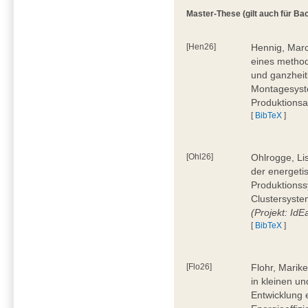
Master-These (gilt auch für Bac
[Hen26]
Hennig, Marc
eines method
und ganzheit
Montagesyste
Produktionsa
[
BibTeX
]
[Ohl26]
Ohlrogge, Li
der energeti
Produktionss
Clustersyste
(Projekt: Id
[
BibTeX
]
[Flo26]
Flohr, Marik
in kleinen u
Entwicklung 