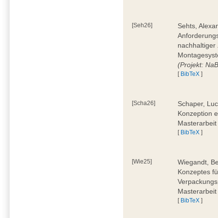
[Seh26]
Sehts, Alexa
Anforderungs
nachhaltiger 
Montagesyst
(Projekt: Na
[
BibTeX
]
[Scha26]
Schaper, Luc
Konzeption e
Masterarbeit
[
BibTeX
]
[Wie25]
Wiegandt, Be
Konzeptes fü
Verpackungsp
Masterarbeit
[
BibTeX
]