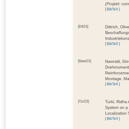
(Projekt: co
[
BibTeX
]
[Dit23]
Dittrich, Oli
Beschaffungs
Industriekon
[
BibTeX
]
[Naw23]
Nawratil, Sör
Drehmoments
Reinforcemen
Montage. Mas
[
BibTeX
]
[Tur23]
Turki, Ridha 
System on a 
Localization
[
BibTeX
]