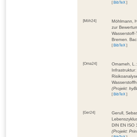
[
BibTeX
]
[Möh24]
Möhlmann, H
zur Bewertun
Wasserstoff-
Bremen. Bac
[
BibTeX
]
[Oma24]
Omameh, L.: 
Infrastruktur
Risikoanalys
Wasserstoffh
(Projekt: hyBi
[
BibTeX
]
[Ger24]
Gerull, Seba
Lebenszyklu
DIN EN ISO 1
(Projekt: Prin
[
BibTeX
]