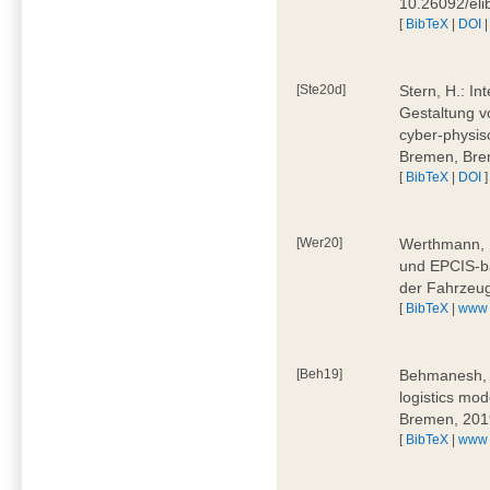
10.26092/el
[
BibTeX
|
DOI
[Ste20d]
Stern, H.: In
Gestaltung v
cyber-physis
Bremen, Bre
[
BibTeX
|
DOI
]
[Wer20]
Werthmann, D
und EPCIS-b
der Fahrzeu
[
BibTeX
|
www
[Beh19]
Behmanesh, E
logistics mo
Bremen, 201
[
BibTeX
|
www