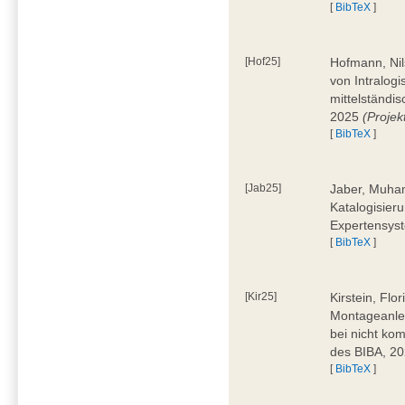
[
BibTeX
]
[Hof25]
Hofmann, Nil
von Intralogi
mittelständi
2025
(Proje
[
BibTeX
]
[Jab25]
Jaber, Muham
Katalogisier
Expertensyst
[
BibTeX
]
[Kir25]
Kirstein, Flo
Montageanle
bei nicht ko
des BIBA, 2
[
BibTeX
]