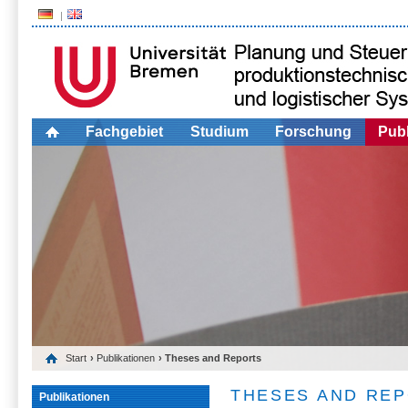
Fachgebiet
Studium
Forschung
Publ
Start
›
Publikationen
› Theses and Reports
THESES AND RE
Publikationen