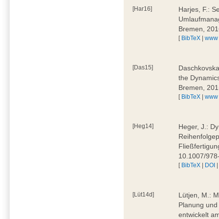
[Har16]
Harjes, F.: S
Umlaufmanag
Bremen, 201
[
BibTeX
|
www
[Das15]
Daschkovska, 
the Dynamics
Bremen, 201
[
BibTeX
|
www
[Heg14]
Heger, J.: D
Reihenfolgep
Fließfertigu
10.1007/978
[
BibTeX
|
DOI
[Lüt14d]
Lütjen, M.: M
Planung und 
entwickelt a