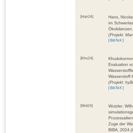
[Han24]
Hans, Nicola
im Schwerla
Ökobilanzen.
(Projekt: Man
[
BibTeX
]
[Khu24]
Khudokormov,
Evaluation v
Wasserstoffl
Wasserstoff-
(Projekt: hyBi
[
BibTeX
]
[Wut24]
Wutzler, Wil
simulationsg
Prozessalter
Zuge der Was
BIBA, 2024
(