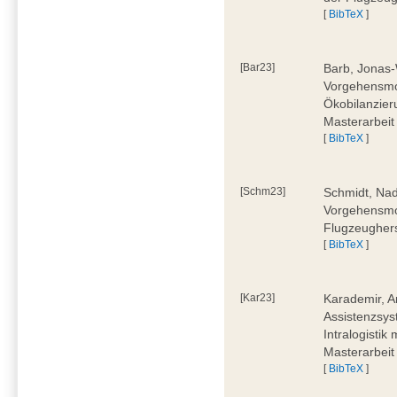
[
BibTeX
]
[Bar23]
Barb, Jonas-
Vorgehensmod
Ökobilanzier
Masterarbeit
[
BibTeX
]
[Schm23]
Schmidt, Nad
Vorgehensmod
Flugzeughers
[
BibTeX
]
[Kar23]
Karademir, A
Assistenzsyst
Intralogistik
Masterarbeit
[
BibTeX
]