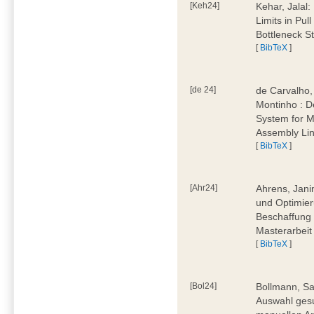
[Keh24]
Kehar, Jalal
Limits in Pu
Bottleneck St
[
BibTeX
]
[de 24]
de Carvalho,
Montinho : 
System for M
Assembly Lin
[
BibTeX
]
[Ahr24]
Ahrens, Jani
und Optimier
Beschaffung 
Masterarbeit
[
BibTeX
]
[Bol24]
Bollmann, Sa
Auswahl ges