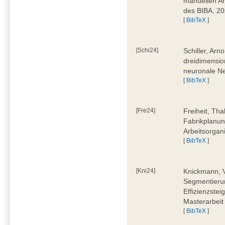
manuellen Ar
des BIBA, 2
[
BibTeX
]
[Schi24]
Schiller, Ar
dreidimensio
neuronale Ne
[
BibTeX
]
[Fre24]
Freiheit, Tha
Fabrikplanu
Arbeitsorgan
[
BibTeX
]
[Kni24]
Knickmann, V
Segmentierun
Effizienzste
Masterarbeit
[
BibTeX
]