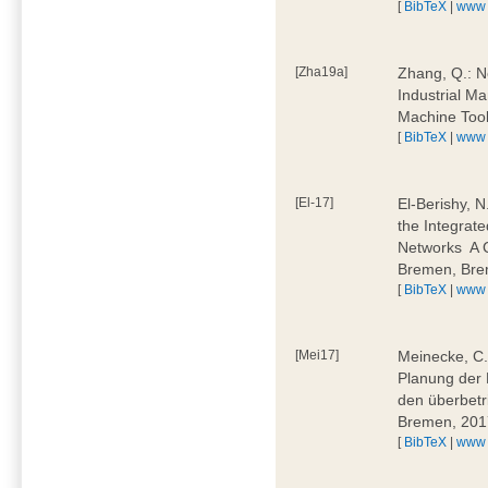
[
BibTeX
|
www
[Zha19a]
Zhang, Q.: N
Industrial M
Machine Too
[
BibTeX
|
www
[El-17]
El-Berishy, 
the Integrate
Networks  A
Bremen, Bre
[
BibTeX
|
www
[Mei17]
Meinecke, C.:
Planung der 
den überbetr
Bremen, 201
[
BibTeX
|
www