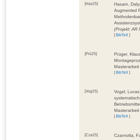
[Has25]
Hasam, Dalya
Augmented Re
Methodenbauk
Assistenzsys
(Projekt: AR
[
BibTeX
]
[Prü25]
Prüger, Klau
Montageproz
Masterarbeit
[
BibTeX
]
[Vog25]
Vogel, Lucas
systematisch
Betriebsmitt
Masterarbeit
[
BibTeX
]
[Cza25]
Czarnotta, F