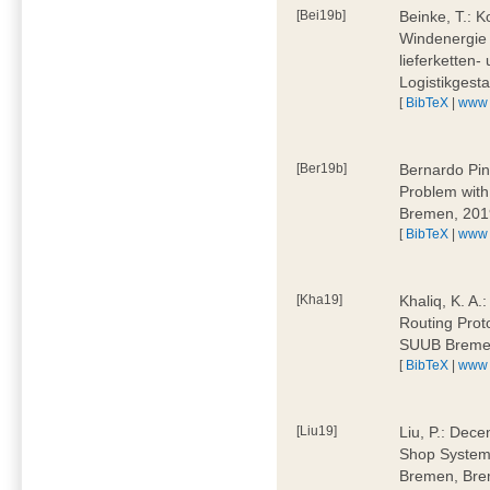
[Bei19b]
Beinke, T.: K
Windenergie 
lieferketten-
Logistikges
[
BibTeX
|
www
[Ber19b]
Bernardo Pin
Problem wit
Bremen, 201
[
BibTeX
|
www
[Kha19]
Khaliq, K. A.
Routing Prot
SUUB Breme
[
BibTeX
|
www
[Liu19]
Liu, P.: Dece
Shop System
Bremen, Bre