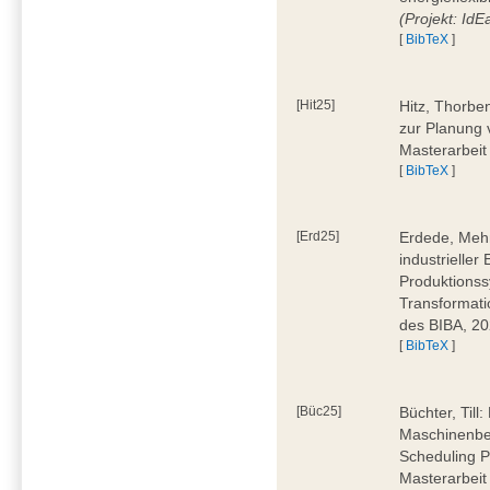
(Projekt: Id
[
BibTeX
]
[Hit25]
Hitz, Thorbe
zur Planung 
Masterarbeit
[
BibTeX
]
[Erd25]
Erdede, Meh
industrielle
Produktionss
Transformati
des BIBA, 2
[
BibTeX
]
[Büc25]
Büchter, Till:
Maschinenbe
Scheduling P
Masterarbeit