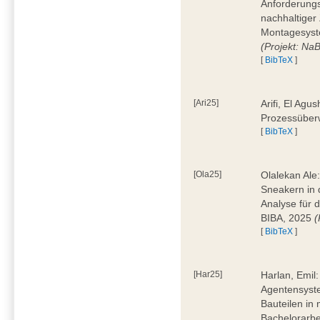
Anforderungs
nachhaltiger 
Montagesyst
(Projekt: Na
[
BibTeX
]
[Ari25]
Arifi, El Agus
Prozessüber
[
BibTeX
]
[Ola25]
Olalekan Ale
Sneakern in d
Analyse für 
BIBA, 2025
(
[
BibTeX
]
[Har25]
Harlan, Emil
Agentensyst
Bauteilen in
Bachelorarbe