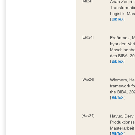
[Ari24]
Arian Zeqiri
Transformati
Logistik. Ma
[
BibTeX
]
[Erd24]
Erdönmez, M
hybriden Ver
Maschinenbe
des BIBA, 2
[
BibTeX
]
[Wie24]
Wiemers, Hel
framework fo
the BIBA, 20
[
BibTeX
]
[Hav24]
Havuc, Dervi
Produktionss
Masterarbeit
[
BibTeX
]