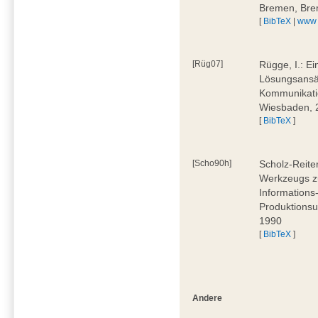
Bremen, Bre
[
BibTeX
|
www
[Rüg07]
Rügge, I.: E
Lösungsansät
Kommunikati
Wiesbaden, 
[
BibTeX
]
[Scho90h]
Scholz-Reite
Werkzeugs zu
Informations
Produktionsu
1990
[
BibTeX
]
Andere