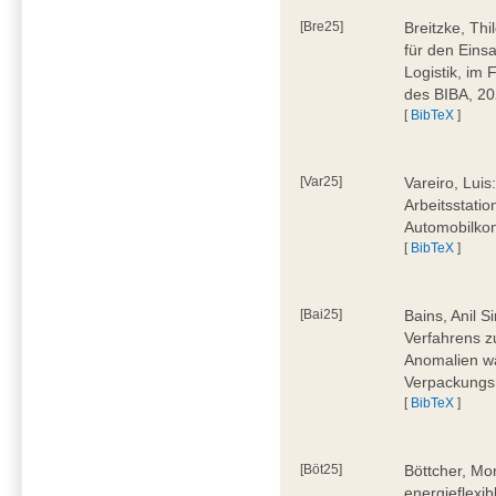
[Bre25]
Breitzke, Th
für den Eins
Logistik, im
des BIBA, 2
[
BibTeX
]
[Var25]
Vareiro, Luis
Arbeitsstatio
Automobilkon
[
BibTeX
]
[Bai25]
Bains, Anil 
Verfahrens 
Anomalien wä
Verpackungs
[
BibTeX
]
[Böt25]
Böttcher, Mo
energieflexi