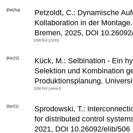
[Pet25a]
Petzoldt, C.: Dynamische Auf
Kollaboration in der Montage.
Bremen, 2025, DOI 10.26092/
[
BibTeX
|
DOI
]
[Küc22]
Kück, M.: Selbination - Ein 
Selektion und Kombination ge
Produktionsplanung. Univers
[
BibTeX
|
www
]
[Spr21]
Sprodowski, T.: Interconnect
for distributed control system
2021, DOI 10.26092/elib/506