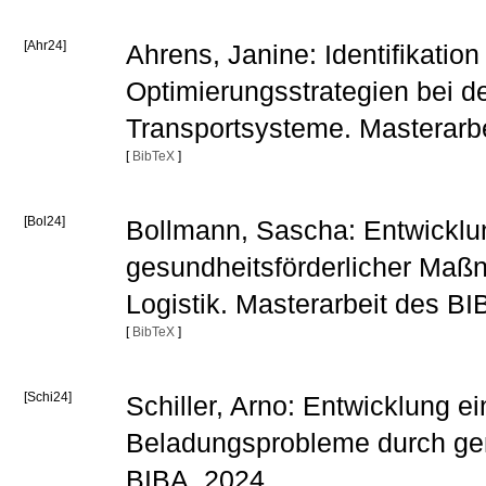
[Ahr24]
Ahrens, Janine: Identifikati
Optimierungsstrategien bei d
Transportsysteme. Masterarb
[
BibTeX
]
[Bol24]
Bollmann, Sascha: Entwicklu
gesundheitsförderlicher Maß
Logistik. Masterarbeit des B
[
BibTeX
]
[Schi24]
Schiller, Arno: Entwicklung 
Beladungsprobleme durch gen
BIBA, 2024