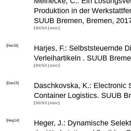
Meinecke, C.: Ein Lösungsverf
Produktion in der Werkstattfe
SUUB Bremen, Bremen, 201
[
BibTeX
|
www
]
[Har16]
Harjes, F.: Selbststeuernde
Verleihartikeln . SUUB Brem
[
BibTeX
|
www
]
[Das15]
Daschkovska, K.: Electronic 
Container Logistics. SUUB 
[
BibTeX
|
www
]
[Heg14]
Heger, J.: Dynamische Selekt