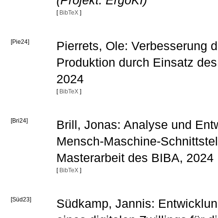
(Projekt: ErgoKI)
[
BibTeX
]
[Pie24]
Pierrets, Ole: Verbesserung d
Produktion durch Einsatz des 
2024
[
BibTeX
]
[Bri24]
Brill, Jonas: Analyse und Ent
Mensch-Maschine-Schnittstell
Masterarbeit des BIBA, 2024
[
BibTeX
]
[Süd23]
Südkamp, Jannis: Entwicklun