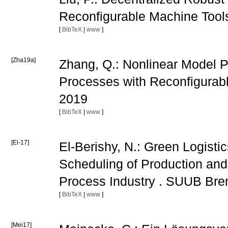
Reconfigurable Machine Too
[
BibTeX
|
www
]
[Zha19a]
Zhang, Q.: Nonlinear Model Pr
Processes with Reconfigura
2019
[
BibTeX
|
www
]
[El-17]
El-Berishy, N.: Green Logisti
Scheduling of Production and 
Process Industry . SUUB Br
[
BibTeX
|
www
]
[Mei17]