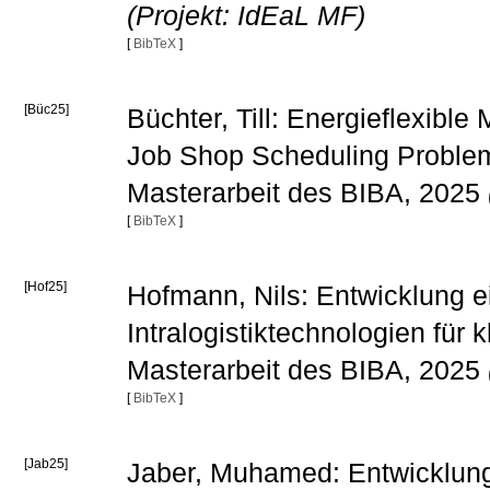
(Projekt: IdEaL MF)
[
BibTeX
]
[Büc25]
Büchter, Till: Energieflexibl
Job Shop Scheduling Problem
Masterarbeit des BIBA, 2025
[
BibTeX
]
[Hof25]
Hofmann, Nils: Entwicklung 
Intralogistiktechnologien für
Masterarbeit des BIBA, 2025
[
BibTeX
]
[Jab25]
Jaber, Muhamed: Entwicklung