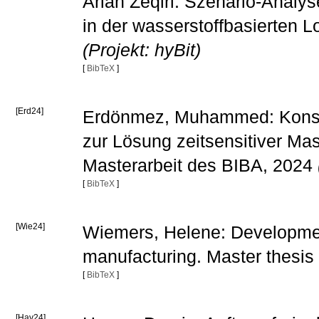
Arian Zeqiri: Szenario-Analy
in der wasserstoffbasierten L
(Projekt: hyBit)
[
BibTeX
]
[Erd24]
Erdönmez, Muhammed: Konstru
zur Lösung zeitsensitiver M
Masterarbeit des BIBA, 2024
[
BibTeX
]
[Wie24]
Wiemers, Helene: Development 
manufacturing. Master thesis
[
BibTeX
]
[Hav24]