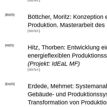
[
BibTeX
]
[Böt25]
Böttcher, Moritz: Konzeption 
Produktion. Masterarbeit de
[
BibTeX
]
[Hit25]
Hitz, Thorben: Entwicklung e
energieflexiblen Produktions
(Projekt: IdEaL MF)
[
BibTeX
]
[Erd25]
Erdede, Mehmet: Systemanalys
Gebäude- und Produktionssys
Transformation von Produkti