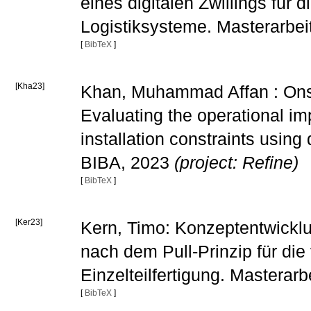
eines digitalen Zwillings für 
Logistiksysteme. Masterarbe
[
BibTeX
]
[Kha23]
Khan, Muhammad Affan : Onsho
Evaluating the operational im
installation constraints using
BIBA, 2023
(project: Refine)
[
BibTeX
]
[Ker23]
Kern, Timo: Konzeptentwickl
nach dem Pull-Prinzip für die
Einzelteilfertigung. Masterar
[
BibTeX
]