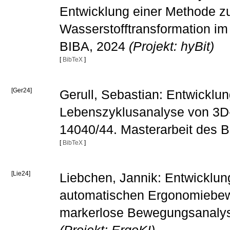
Entwicklung einer Methode zu
Wasserstofftransformation i
BIBA, 2024
(Projekt: hyBit)
[
BibTeX
]
[Ger24]
Gerull, Sebastian: Entwicklu
Lebenszyklusanalyse von 3D
14040/44. Masterarbeit des 
[
BibTeX
]
[Lie24]
Liebchen, Jannik: Entwicklun
automatischen Ergonomiebew
markerlose Bewegungsanalyse