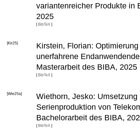
variantenreicher Produkte in
2025
[
BibTeX
]
[Kir25]
Kirstein, Florian: Optimierun
unerfahrene Endanwendende 
Masterarbeit des BIBA, 2025
[
BibTeX
]
[Wie25a]
Wiethorn, Jesko: Umsetzung ei
Serienproduktion von Teleko
Bachelorarbeit des BIBA, 20
[
BibTeX
]