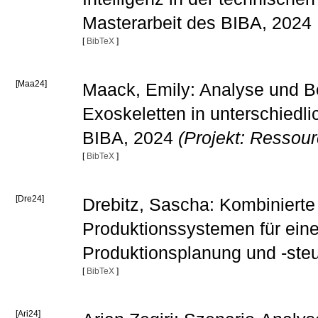
Masterarbeit des BIBA, 2024
[
BibTeX
]
[Maa24]
Maack, Emily: Analyse und B
Exoskeletten in unterschiedl
BIBA, 2024
(Projekt: Ressou
[
BibTeX
]
[Dre24]
Drebitz, Sascha: Kombinierte
Produktionssystemen für eine f
Produktionsplanung und -ste
[
BibTeX
]
[Ari24]