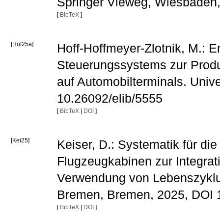
Springer Vieweg, Wiesbaden
[
BibTeX
]
[Hof25a]
Hoff-Hoffmeyer-Zlotnik, M.: 
Steuerungssystems zur Produ
auf Automobilterminals. Univ
10.26092/elib/5555
[
BibTeX
|
DOI
]
[Kei25]
Keiser, D.: Systematik für d
Flugzeugkabinen zur Integrat
Verwendung von Lebenszyklusd
Bremen, Bremen, 2025, DOI 1
[
BibTeX
|
DOI
]