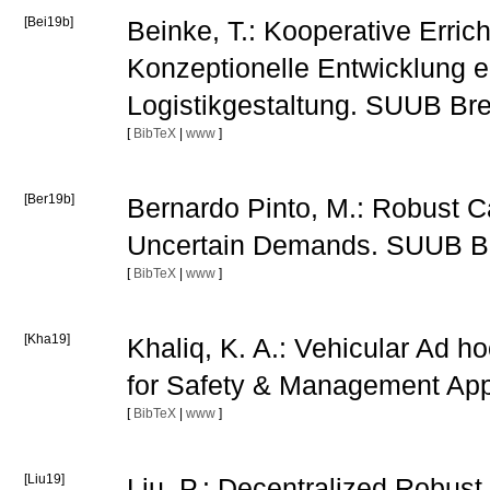
[Bei19b]
Beinke, T.: Kooperative Erric
Konzeptionelle Entwicklung ei
Logistikgestaltung. SUUB B
[
BibTeX
|
www
]
[Ber19b]
Bernardo Pinto, M.: Robust C
Uncertain Demands. SUUB B
[
BibTeX
|
www
]
[Kha19]
Khaliq, K. A.: Vehicular Ad h
for Safety & Management Ap
[
BibTeX
|
www
]
[Liu19]
Liu, P.: Decentralized Robus