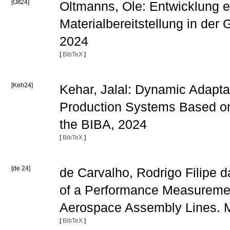
[Olt24]
Oltmanns, Ole: Entwicklung e
Materialbereitstellung in de
2024
[
BibTeX
]
[Keh24]
Kehar, Jalal: Dynamic Adaptat
Production Systems Based on 
the BIBA, 2024
[
BibTeX
]
[de 24]
de Carvalho, Rodrigo Filipe
of a Performance Measuremen
Aerospace Assembly Lines. Ma
[
BibTeX
]