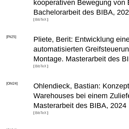
kooperativen Bewegung von B
Bachelorarbeit des BIBA, 20
[
BibTeX
]
[Pli25]
Pliete, Berit: Entwicklung ei
automatisierten Greifsteuerun
Montage. Masterarbeit des B
[
BibTeX
]
[Ohl24]
Ohlendieck, Bastian: Konzept
Warehouses bei einem Zulief
Masterarbeit des BIBA, 2024
[
BibTeX
]