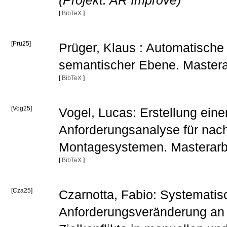
(Projekt: AR Improve)
[
BibTeX
]
[Prü25]
Prüger, Klaus : Automatisch
semantischer Ebene. Mastera
[
BibTeX
]
[Vog25]
Vogel, Lucas: Erstellung ein
Anforderungsanalyse für nachh
Montagesystemen. Masterarb
[
BibTeX
]
[Cza25]
Czarnotta, Fabio: Systematis
Anforderungsveränderung an B