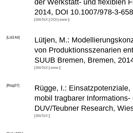
der Werkstatt- und flexiblen 
2014, DOI 10.1007/978-3-65
[
BibTeX
|
DOI
|
www
]
[Lüt14d]
Lütjen, M.: Modellierungskonz
von Produktionsszenarien ent
SUUB Bremen, Bremen, 201
[
BibTeX
|
www
]
[Rüg07]
Rügge, I.: Einsatzpotenzial
mobil tragbarer Informations
DUV/Teubner Research, Wie
[
BibTeX
]