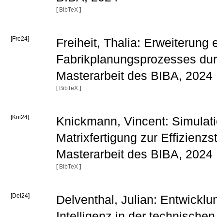
[
BibTeX
]
[Fre24]
Freiheit, Thalia: Erweiterung
Fabrikplanungsprozesses durc
Masterarbeit des BIBA, 2024
[
BibTeX
]
[Kni24]
Knickmann, Vincent: Simulat
Matrixfertigung zur Effizienz
Masterarbeit des BIBA, 2024
[
BibTeX
]
[Del24]
Delventhal, Julian: Entwickl
Intelligenz in der technisch