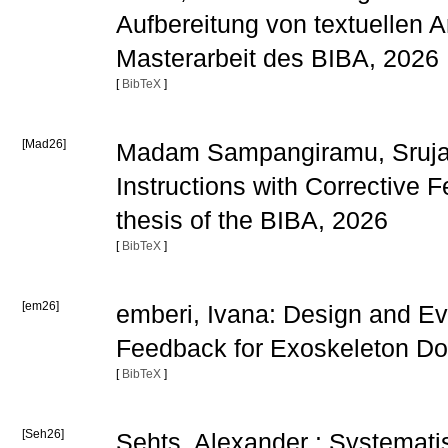
Aufbereitung von textuellen 
Masterarbeit des BIBA, 2026
[
BibTeX
]
[Mad26]
Madam Sampangiramu, Srujana
Instructions with Corrective
thesis of the BIBA, 2026
[
BibTeX
]
[em26]
emberi, Ivana: Design and Eva
Feedback for Exoskeleton Don
[
BibTeX
]
[Seh26]
Sehts, Alexander : Systemati