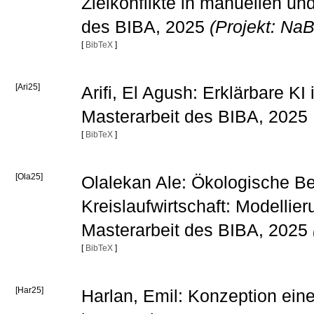
Zielkonflikte in manuellen u
des BIBA, 2025
(Projekt: Na
[
BibTeX
]
[Ari25]
Arifi, El Agush: Erklärbare K
Masterarbeit des BIBA, 2025
[
BibTeX
]
[Ola25]
Olalekan Ale: Ökologische B
Kreislaufwirtschaft: Modellie
Masterarbeit des BIBA, 2025
[
BibTeX
]
[Har25]
Harlan, Emil: Konzeption ein