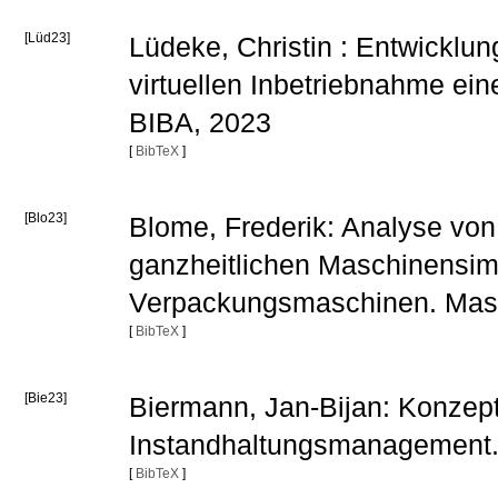
[Lüd23]
Lüdeke, Christin : Entwicklun
virtuellen Inbetriebnahme ein
BIBA, 2023
[
BibTeX
]
[Blo23]
Blome, Frederik: Analyse vo
ganzheitlichen Maschinensi
Verpackungsmaschinen. Mast
[
BibTeX
]
[Bie23]
Biermann, Jan-Bijan: Konzept 
Instandhaltungsmanagement. 
[
BibTeX
]