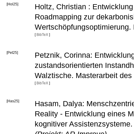
[Hol25]
Holtz, Christian : Entwicklun
Roadmapping zur dekarbonisi
Wertschöpfungsoptimierung. 
[
BibTeX
]
[Pet25]
Petznik, Corinna: Entwicklun
zustandsorientierten Instandh
Walztische. Masterarbeit des
[
BibTeX
]
[Has25]
Hasam, Dalya: Menschzentrier
Reality - Entwicklung eines 
kognitiver Assistenzsysteme.