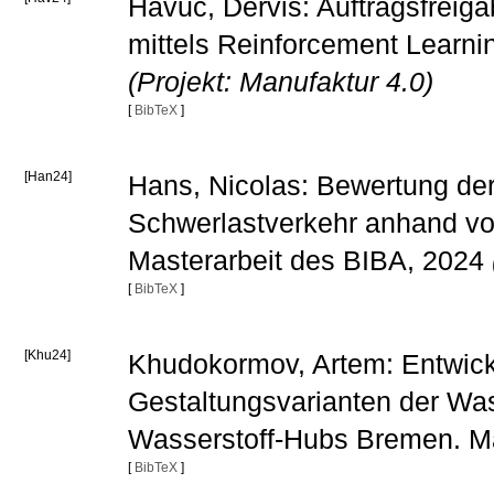
Havuc, Dervis: Auftragsfreig
mittels Reinforcement Learni
(Projekt: Manufaktur 4.0)
[
BibTeX
]
[Han24]
Hans, Nicolas: Bewertung der
Schwerlastverkehr anhand vo
Masterarbeit des BIBA, 2024
[
BibTeX
]
[Khu24]
Khudokormov, Artem: Entwick
Gestaltungsvarianten der Was
Wasserstoff-Hubs Bremen. Ma
[
BibTeX
]