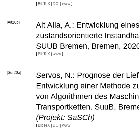
[
BibTeX
|
DOI
|
www
]
[Ait20b]
Ait Alla, A.: Entwicklung eine
zustandsorientierte Instand
SUUB Bremen, Bremen, 202
[
BibTeX
|
www
]
[Ser20a]
Servos, N.: Prognose der Lief
Entwicklung einer Methode zu
von Algorithmen des Maschine
Transportketten. SuuB, Brem
(Projekt: SaSCh)
[
BibTeX
|
DOI
|
www
]