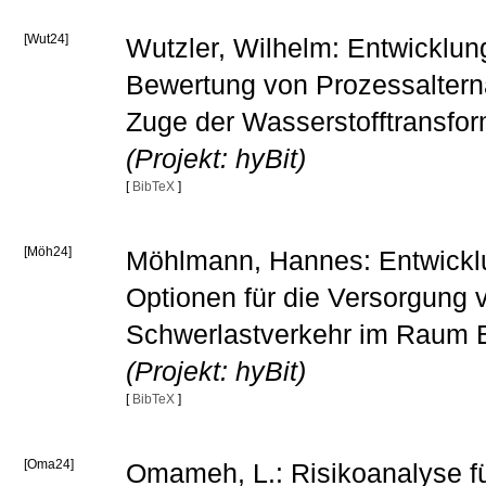
[Wut24]
Wutzler, Wilhelm: Entwicklun
Bewertung von Prozessalterna
Zuge der Wasserstofftransfor
(Projekt: hyBit)
[
BibTeX
]
[Möh24]
Möhlmann, Hannes: Entwickl
Optionen für die Versorgung 
Schwerlastverkehr im Raum B
(Projekt: hyBit)
[
BibTeX
]
[Oma24]
Omameh, L.: Risikoanalyse für