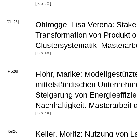
[
BibTeX
]
[Ohl26]
Ohlrogge, Lisa Verena: Stake
Transformation von Produktio
Clustersystematik. Masterarb
[
BibTeX
]
[Flo26]
Flohr, Marike: Modellgestützt
mittelständischen Unternehme
Steigerung von Energieeffizien
Nachhaltigkeit. Masterarbeit
[
BibTeX
]
[Kel26]
Keller, Moritz: Nutzung von 