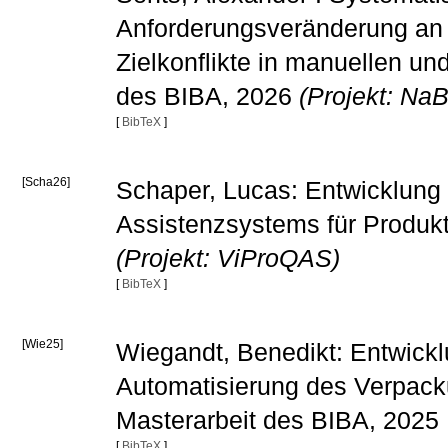
Anforderungsveränderung an B
Zielkonflikte in manuellen u
des BIBA, 2026
(Projekt: Na
[
BibTeX
]
[Scha26]
Schaper, Lucas: Entwicklung 
Assistenzsystems für Produkt
(Projekt: ViProQAS)
[
BibTeX
]
[Wie25]
Wiegandt, Benedikt: Entwickl
Automatisierung des Verpacku
Masterarbeit des BIBA, 2025
[
BibTeX
]