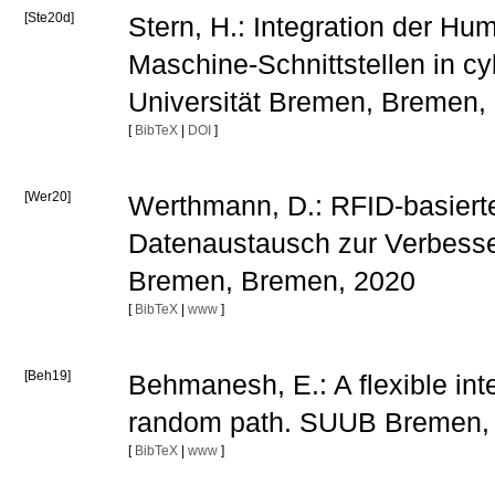
[Ste20d]
Stern, H.: Integration der H
Maschine-Schnittstellen in c
Universität Bremen, Bremen, 
[
BibTeX
|
DOI
]
[Wer20]
Werthmann, D.: RFID-basierte
Datenaustausch zur Verbesse
Bremen, Bremen, 2020
[
BibTeX
|
www
]
[Beh19]
Behmanesh, E.: A flexible int
random path. SUUB Bremen,
[
BibTeX
|
www
]