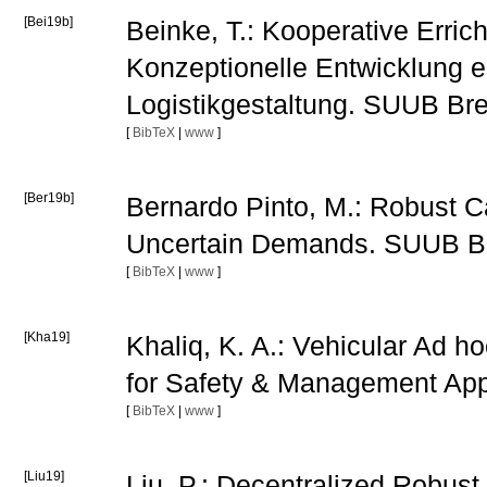
[Bei19b]
Beinke, T.: Kooperative Erric
Konzeptionelle Entwicklung ei
Logistikgestaltung. SUUB B
[
BibTeX
|
www
]
[Ber19b]
Bernardo Pinto, M.: Robust C
Uncertain Demands. SUUB B
[
BibTeX
|
www
]
[Kha19]
Khaliq, K. A.: Vehicular Ad h
for Safety & Management Ap
[
BibTeX
|
www
]
[Liu19]
Liu, P.: Decentralized Robus