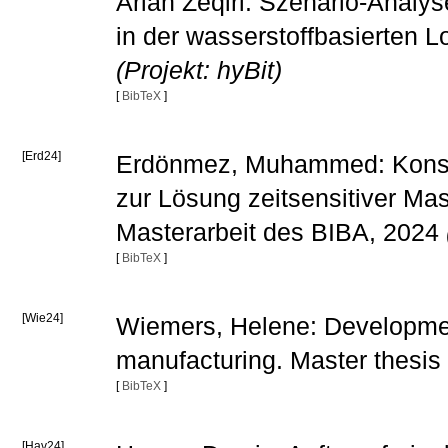
Arian Zeqiri: Szenario-Analy
in der wasserstoffbasierten L
(Projekt: hyBit)
[
BibTeX
]
[Erd24]
Erdönmez, Muhammed: Konstru
zur Lösung zeitsensitiver M
Masterarbeit des BIBA, 2024
[
BibTeX
]
[Wie24]
Wiemers, Helene: Development 
manufacturing. Master thesis
[
BibTeX
]
[Hav24]