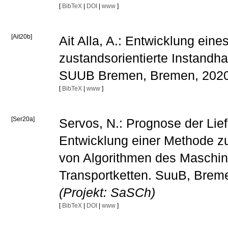
[
BibTeX
|
DOI
|
www
]
[Ait20b]
Ait Alla, A.: Entwicklung eine
zustandsorientierte Instand
SUUB Bremen, Bremen, 202
[
BibTeX
|
www
]
[Ser20a]
Servos, N.: Prognose der Lief
Entwicklung einer Methode zu
von Algorithmen des Maschine
Transportketten. SuuB, Brem
(Projekt: SaSCh)
[
BibTeX
|
DOI
|
www
]