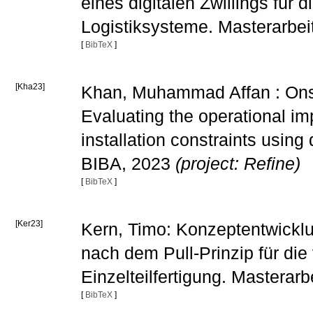
eines digitalen Zwillings für 
Logistiksysteme. Masterarbe
[
BibTeX
]
[Kha23]
Khan, Muhammad Affan : Onsho
Evaluating the operational im
installation constraints using
BIBA, 2023
(project: Refine)
[
BibTeX
]
[Ker23]
Kern, Timo: Konzeptentwickl
nach dem Pull-Prinzip für die
Einzelteilfertigung. Masterar
[
BibTeX
]