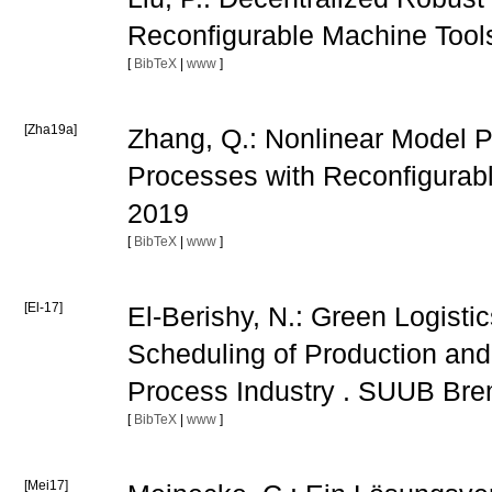
Reconfigurable Machine Too
[
BibTeX
|
www
]
[Zha19a]
Zhang, Q.: Nonlinear Model Pr
Processes with Reconfigura
2019
[
BibTeX
|
www
]
[El-17]
El-Berishy, N.: Green Logisti
Scheduling of Production and 
Process Industry . SUUB Br
[
BibTeX
|
www
]
[Mei17]