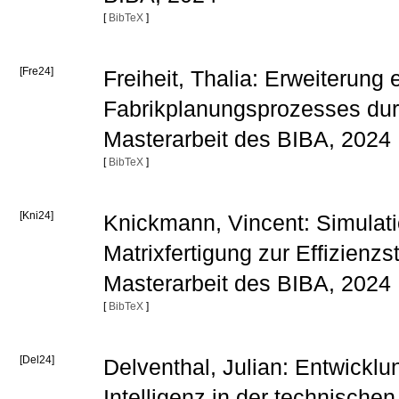
[
BibTeX
]
[Fre24]
Freiheit, Thalia: Erweiterung
Fabrikplanungsprozesses durc
Masterarbeit des BIBA, 2024
[
BibTeX
]
[Kni24]
Knickmann, Vincent: Simulat
Matrixfertigung zur Effizienz
Masterarbeit des BIBA, 2024
[
BibTeX
]
[Del24]
Delventhal, Julian: Entwickl
Intelligenz in der technisch