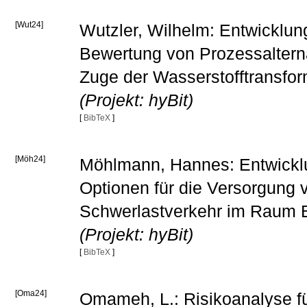
[Wut24]
Wutzler, Wilhelm: Entwicklun
Bewertung von Prozessalterna
Zuge der Wasserstofftransfor
(Projekt: hyBit)
[
BibTeX
]
[Möh24]
Möhlmann, Hannes: Entwickl
Optionen für die Versorgung 
Schwerlastverkehr im Raum B
(Projekt: hyBit)
[
BibTeX
]
[Oma24]
Omameh, L.: Risikoanalyse für