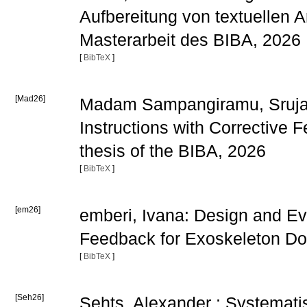
Aufbereitung von textuellen 
Masterarbeit des BIBA, 2026
[
BibTeX
]
[Mad26]
Madam Sampangiramu, Srujana
Instructions with Corrective
thesis of the BIBA, 2026
[
BibTeX
]
[em26]
emberi, Ivana: Design and Eva
Feedback for Exoskeleton Don
[
BibTeX
]
[Seh26]
Sehts, Alexander : Systemati