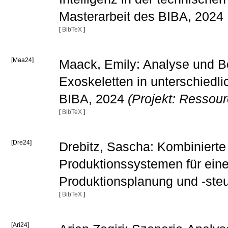
Masterarbeit des BIBA, 2024
[
BibTeX
]
[Maa24]
Maack, Emily: Analyse und B
Exoskeletten in unterschiedl
BIBA, 2024
(Projekt: Ressou
[
BibTeX
]
[Dre24]
Drebitz, Sascha: Kombinierte
Produktionssystemen für eine f
Produktionsplanung und -ste
[
BibTeX
]
[Ari24]