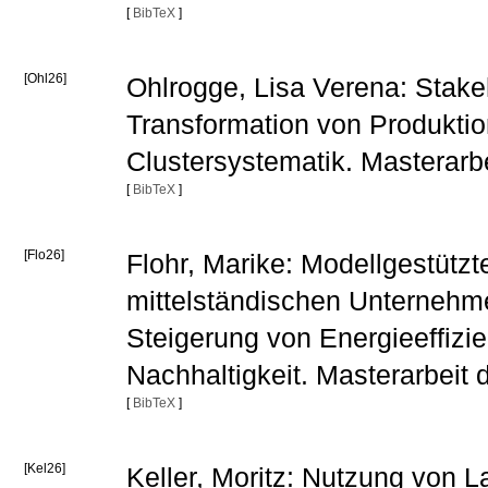
[
BibTeX
]
[Ohl26]
Ohlrogge, Lisa Verena: Stake
Transformation von Produktio
Clustersystematik. Masterarb
[
BibTeX
]
[Flo26]
Flohr, Marike: Modellgestützt
mittelständischen Unternehme
Steigerung von Energieeffizien
Nachhaltigkeit. Masterarbeit
[
BibTeX
]
[Kel26]
Keller, Moritz: Nutzung von 