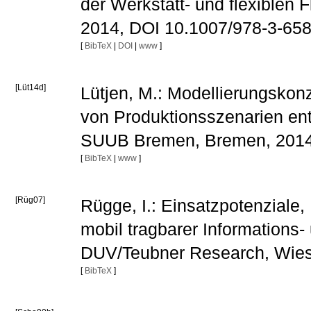
der Werkstatt- und flexiblen 
2014, DOI 10.1007/978-3-65
[
BibTeX
|
DOI
|
www
]
[Lüt14d]
Lütjen, M.: Modellierungskonz
von Produktionsszenarien ent
SUUB Bremen, Bremen, 201
[
BibTeX
|
www
]
[Rüg07]
Rügge, I.: Einsatzpotenzial
mobil tragbarer Informations
DUV/Teubner Research, Wie
[
BibTeX
]