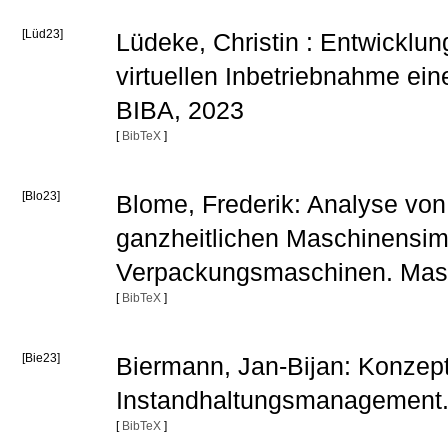
[Lüd23]
Lüdeke, Christin : Entwicklun
virtuellen Inbetriebnahme ein
BIBA, 2023
[
BibTeX
]
[Blo23]
Blome, Frederik: Analyse vo
ganzheitlichen Maschinensi
Verpackungsmaschinen. Mast
[
BibTeX
]
[Bie23]
Biermann, Jan-Bijan: Konzept 
Instandhaltungsmanagement. 
[
BibTeX
]