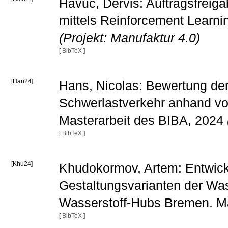
Havuc, Dervis: Auftragsfreig
mittels Reinforcement Learni
(Projekt: Manufaktur 4.0)
[
BibTeX
]
[Han24]
Hans, Nicolas: Bewertung der
Schwerlastverkehr anhand vo
Masterarbeit des BIBA, 2024
[
BibTeX
]
[Khu24]
Khudokormov, Artem: Entwick
Gestaltungsvarianten der Was
Wasserstoff-Hubs Bremen. Ma
[
BibTeX
]