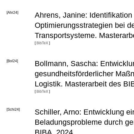
[Ahr24]
Ahrens, Janine: Identifikati
Optimierungsstrategien bei d
Transportsysteme. Masterarb
[
BibTeX
]
[Bol24]
Bollmann, Sascha: Entwicklu
gesundheitsförderlicher Maß
Logistik. Masterarbeit des B
[
BibTeX
]
[Schi24]
Schiller, Arno: Entwicklung 
Beladungsprobleme durch gen
BIBA, 2024