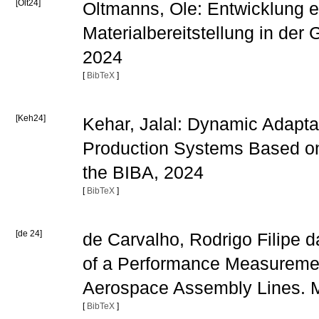
[Olt24]
Oltmanns, Ole: Entwicklung e
Materialbereitstellung in de
2024
[
BibTeX
]
[Keh24]
Kehar, Jalal: Dynamic Adaptat
Production Systems Based on 
the BIBA, 2024
[
BibTeX
]
[de 24]
de Carvalho, Rodrigo Filipe
of a Performance Measuremen
Aerospace Assembly Lines. Ma
[
BibTeX
]