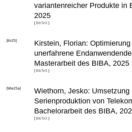
variantenreicher Produkte in
2025
[
BibTeX
]
[Kir25]
Kirstein, Florian: Optimierun
unerfahrene Endanwendende 
Masterarbeit des BIBA, 2025
[
BibTeX
]
[Wie25a]
Wiethorn, Jesko: Umsetzung ei
Serienproduktion von Teleko
Bachelorarbeit des BIBA, 20
[
BibTeX
]