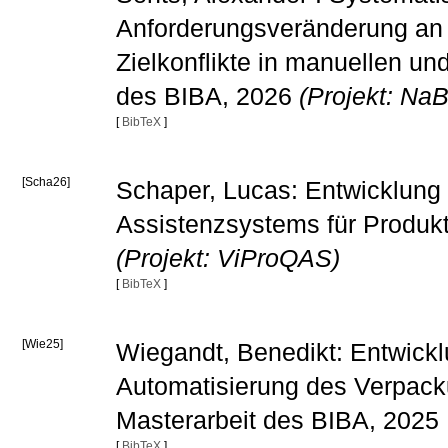
Anforderungsveränderung an B
Zielkonflikte in manuellen u
des BIBA, 2026
(Projekt: Na
[
BibTeX
]
[Scha26]
Schaper, Lucas: Entwicklung 
Assistenzsystems für Produkt
(Projekt: ViProQAS)
[
BibTeX
]
[Wie25]
Wiegandt, Benedikt: Entwickl
Automatisierung des Verpacku
Masterarbeit des BIBA, 2025
[
BibTeX
]