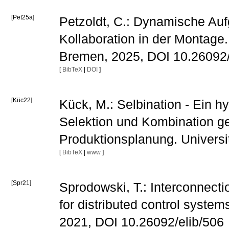
[Pet25a]
Petzoldt, C.: Dynamische Auf
Kollaboration in der Montage.
Bremen, 2025, DOI 10.26092/
[
BibTeX
|
DOI
]
[Küc22]
Kück, M.: Selbination - Ein 
Selektion und Kombination ge
Produktionsplanung. Univers
[
BibTeX
|
www
]
[Spr21]
Sprodowski, T.: Interconnect
for distributed control system
2021, DOI 10.26092/elib/506