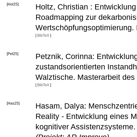
[Hol25]
Holtz, Christian : Entwicklun
Roadmapping zur dekarbonisi
Wertschöpfungsoptimierung. 
[
BibTeX
]
[Pet25]
Petznik, Corinna: Entwicklun
zustandsorientierten Instandh
Walztische. Masterarbeit des
[
BibTeX
]
[Has25]
Hasam, Dalya: Menschzentrier
Reality - Entwicklung eines 
kognitiver Assistenzsysteme.