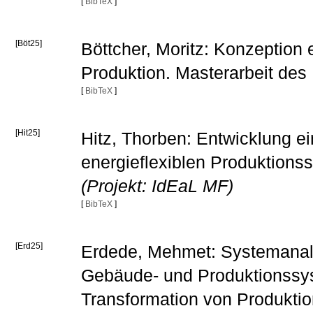
[
BibTeX
]
[Böt25]
Böttcher, Moritz: Konzeption 
Produktion. Masterarbeit de
[
BibTeX
]
[Hit25]
Hitz, Thorben: Entwicklung e
energieflexiblen Produktions
(Projekt: IdEaL MF)
[
BibTeX
]
[Erd25]
Erdede, Mehmet: Systemanalys
Gebäude- und Produktionssys
Transformation von Produkti