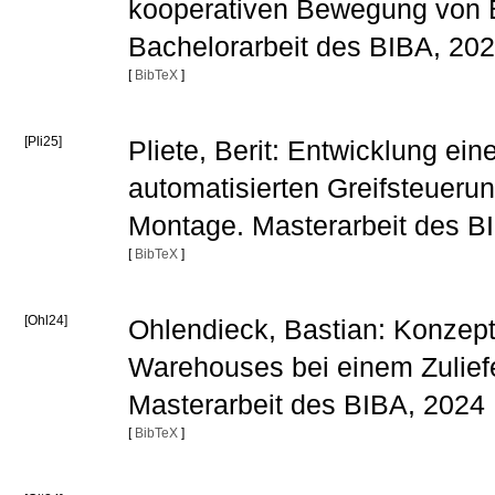
kooperativen Bewegung von B
Bachelorarbeit des BIBA, 20
[
BibTeX
]
[Pli25]
Pliete, Berit: Entwicklung ei
automatisierten Greifsteuerun
Montage. Masterarbeit des B
[
BibTeX
]
[Ohl24]
Ohlendieck, Bastian: Konzept
Warehouses bei einem Zulief
Masterarbeit des BIBA, 2024
[
BibTeX
]