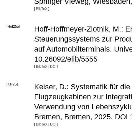
Springer Vieweg, Wiesbaden
[
BibTeX
]
[Hof25a]
Hoff-Hoffmeyer-Zlotnik, M.: 
Steuerungssystems zur Produ
auf Automobilterminals. Univ
10.26092/elib/5555
[
BibTeX
|
DOI
]
[Kei25]
Keiser, D.: Systematik für d
Flugzeugkabinen zur Integrat
Verwendung von Lebenszyklusd
Bremen, Bremen, 2025, DOI 1
[
BibTeX
|
DOI
]