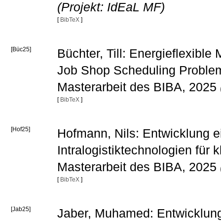
(Projekt: IdEaL MF)
[
BibTeX
]
[Büc25]
Büchter, Till: Energieflexibl
Job Shop Scheduling Problem
Masterarbeit des BIBA, 2025
[
BibTeX
]
[Hof25]
Hofmann, Nils: Entwicklung 
Intralogistiktechnologien für
Masterarbeit des BIBA, 2025
[
BibTeX
]
[Jab25]
Jaber, Muhamed: Entwicklung