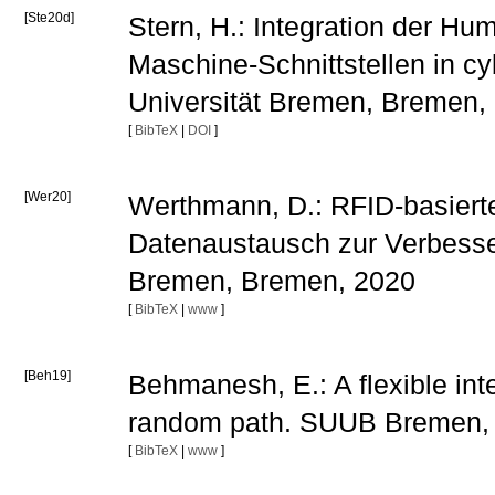
[Ste20d]
Stern, H.: Integration der H
Maschine-Schnittstellen in c
Universität Bremen, Bremen, 
[
BibTeX
|
DOI
]
[Wer20]
Werthmann, D.: RFID-basierte
Datenaustausch zur Verbesse
Bremen, Bremen, 2020
[
BibTeX
|
www
]
[Beh19]
Behmanesh, E.: A flexible int
random path. SUUB Bremen,
[
BibTeX
|
www
]