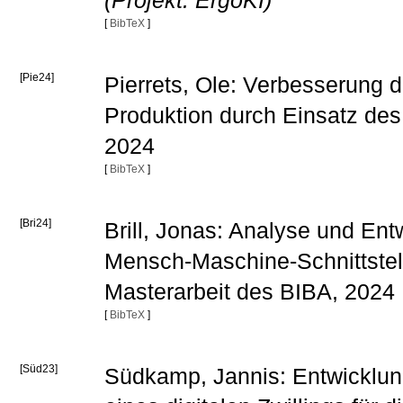
(Projekt: ErgoKI)
[
BibTeX
]
[Pie24]
Pierrets, Ole: Verbesserung d
Produktion durch Einsatz des 
2024
[
BibTeX
]
[Bri24]
Brill, Jonas: Analyse und Ent
Mensch-Maschine-Schnittstell
Masterarbeit des BIBA, 2024
[
BibTeX
]
[Süd23]
Südkamp, Jannis: Entwicklun