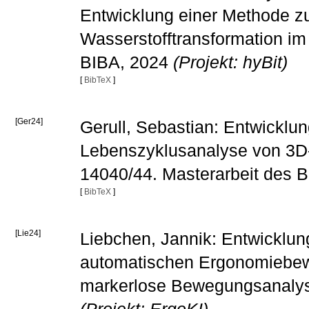
Entwicklung einer Methode zu
Wasserstofftransformation i
BIBA, 2024
(Projekt: hyBit)
[
BibTeX
]
[Ger24]
Gerull, Sebastian: Entwicklu
Lebenszyklusanalyse von 3D
14040/44. Masterarbeit des 
[
BibTeX
]
[Lie24]
Liebchen, Jannik: Entwicklun
automatischen Ergonomiebew
markerlose Bewegungsanalyse