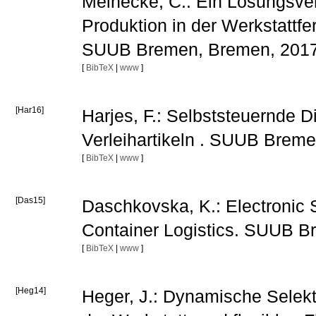
Meinecke, C.: Ein Lösungsverf
Produktion in der Werkstattfe
SUUB Bremen, Bremen, 201
[
BibTeX
|
www
]
[Har16]
Harjes, F.: Selbststeuernde
Verleihartikeln . SUUB Brem
[
BibTeX
|
www
]
[Das15]
Daschkovska, K.: Electronic 
Container Logistics. SUUB 
[
BibTeX
|
www
]
[Heg14]
Heger, J.: Dynamische Selekt