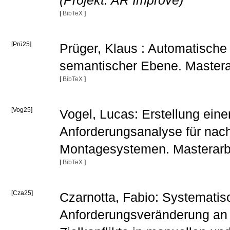
(Projekt: AR Improve)
[
BibTeX
]
[Prü25]
Prüger, Klaus : Automatisch
semantischer Ebene. Mastera
[
BibTeX
]
[Vog25]
Vogel, Lucas: Erstellung ein
Anforderungsanalyse für nachh
Montagesystemen. Masterarb
[
BibTeX
]
[Cza25]
Czarnotta, Fabio: Systematis
Anforderungsveränderung an B