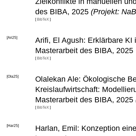
Zielkonflikte in manuellen u
des BIBA, 2025
(Projekt: Na
[
BibTeX
]
[Ari25]
Arifi, El Agush: Erklärbare K
Masterarbeit des BIBA, 2025
[
BibTeX
]
[Ola25]
Olalekan Ale: Ökologische B
Kreislaufwirtschaft: Modellie
Masterarbeit des BIBA, 2025
[
BibTeX
]
[Har25]
Harlan, Emil: Konzeption ein