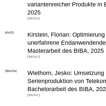
variantenreicher Produkte in
2025
[
BibTeX
]
[Kir25]
Kirstein, Florian: Optimierun
unerfahrene Endanwendende 
Masterarbeit des BIBA, 2025
[
BibTeX
]
[Wie25a]
Wiethorn, Jesko: Umsetzung ei
Serienproduktion von Teleko
Bachelorarbeit des BIBA, 20
[
BibTeX
]