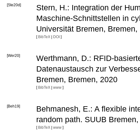
[Ste20d]
Stern, H.: Integration der H
Maschine-Schnittstellen in c
Universität Bremen, Bremen, 
[
BibTeX
|
DOI
]
[Wer20]
Werthmann, D.: RFID-basierte
Datenaustausch zur Verbesse
Bremen, Bremen, 2020
[
BibTeX
|
www
]
[Beh19]
Behmanesh, E.: A flexible int
random path. SUUB Bremen,
[
BibTeX
|
www
]