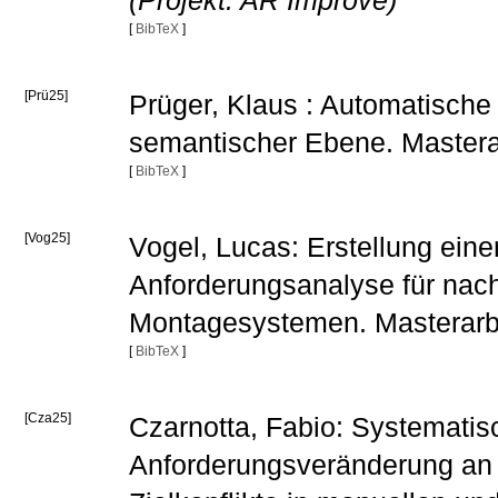
(Projekt: AR Improve)
[
BibTeX
]
[Prü25]
Prüger, Klaus : Automatisch
semantischer Ebene. Mastera
[
BibTeX
]
[Vog25]
Vogel, Lucas: Erstellung ein
Anforderungsanalyse für nachh
Montagesystemen. Masterarb
[
BibTeX
]
[Cza25]
Czarnotta, Fabio: Systematis
Anforderungsveränderung an B