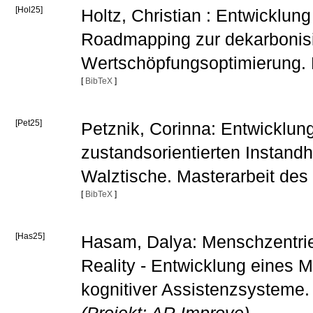
[Hol25]
Holtz, Christian : Entwicklun
Roadmapping zur dekarbonisi
Wertschöpfungsoptimierung. 
[
BibTeX
]
[Pet25]
Petznik, Corinna: Entwicklun
zustandsorientierten Instandh
Walztische. Masterarbeit des
[
BibTeX
]
[Has25]
Hasam, Dalya: Menschzentrier
Reality - Entwicklung eines 
kognitiver Assistenzsysteme.