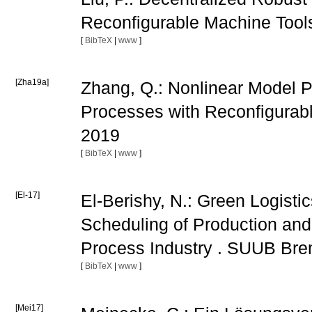
Reconfigurable Machine Too
[
BibTeX
|
www
]
[Zha19a]
Zhang, Q.: Nonlinear Model Pr
Processes with Reconfigura
2019
[
BibTeX
|
www
]
[El-17]
El-Berishy, N.: Green Logisti
Scheduling of Production and 
Process Industry . SUUB Br
[
BibTeX
|
www
]
[Mei17]