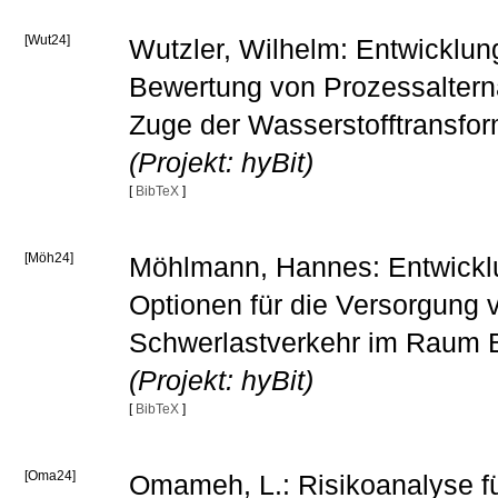
[Wut24]
Wutzler, Wilhelm: Entwicklun
Bewertung von Prozessalterna
Zuge der Wasserstofftransfor
(Projekt: hyBit)
[
BibTeX
]
[Möh24]
Möhlmann, Hannes: Entwickl
Optionen für die Versorgung 
Schwerlastverkehr im Raum B
(Projekt: hyBit)
[
BibTeX
]
[Oma24]
Omameh, L.: Risikoanalyse für