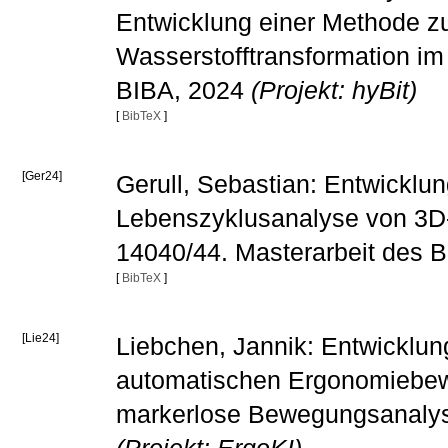
Entwicklung einer Methode zu
Wasserstofftransformation i
BIBA, 2024
(Projekt: hyBit)
[
BibTeX
]
[Ger24]
Gerull, Sebastian: Entwicklu
Lebenszyklusanalyse von 3D
14040/44. Masterarbeit des 
[
BibTeX
]
[Lie24]
Liebchen, Jannik: Entwicklun
automatischen Ergonomiebew
markerlose Bewegungsanalyse