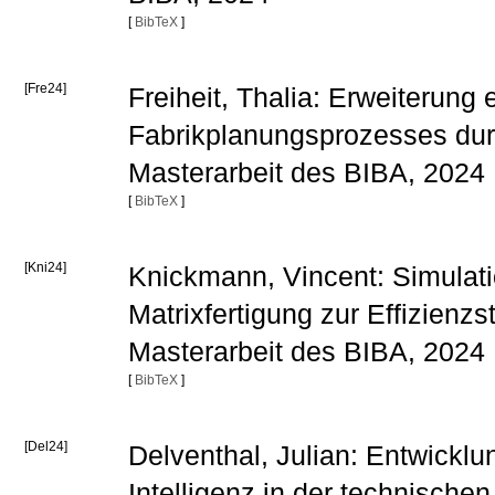
[
BibTeX
]
[Fre24]
Freiheit, Thalia: Erweiterung
Fabrikplanungsprozesses durc
Masterarbeit des BIBA, 2024
[
BibTeX
]
[Kni24]
Knickmann, Vincent: Simulat
Matrixfertigung zur Effizienz
Masterarbeit des BIBA, 2024
[
BibTeX
]
[Del24]
Delventhal, Julian: Entwickl
Intelligenz in der technisch