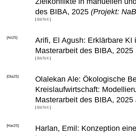
Zielkonflikte in manuellen u
des BIBA, 2025
(Projekt: Na
[
BibTeX
]
[Ari25]
Arifi, El Agush: Erklärbare K
Masterarbeit des BIBA, 2025
[
BibTeX
]
[Ola25]
Olalekan Ale: Ökologische B
Kreislaufwirtschaft: Modellie
Masterarbeit des BIBA, 2025
[
BibTeX
]
[Har25]
Harlan, Emil: Konzeption ein