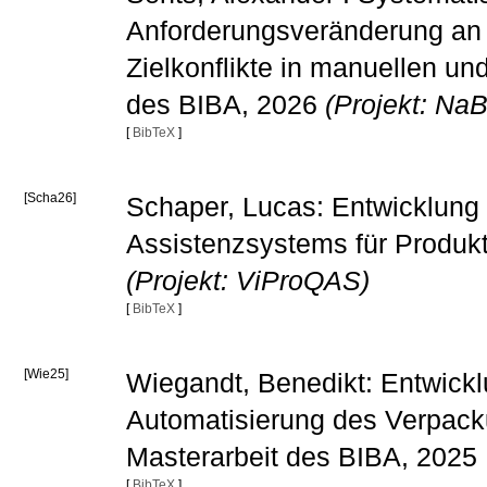
Anforderungsveränderung an B
Zielkonflikte in manuellen u
des BIBA, 2026
(Projekt: Na
[
BibTeX
]
[Scha26]
Schaper, Lucas: Entwicklung 
Assistenzsystems für Produkt
(Projekt: ViProQAS)
[
BibTeX
]
[Wie25]
Wiegandt, Benedikt: Entwickl
Automatisierung des Verpacku
Masterarbeit des BIBA, 2025
[
BibTeX
]