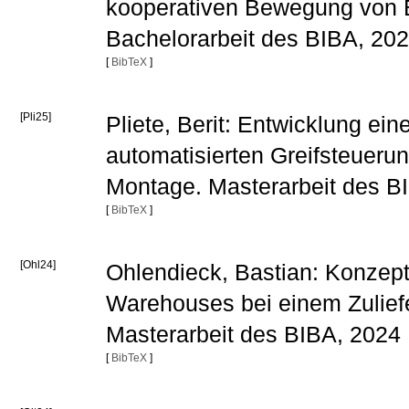
kooperativen Bewegung von B
Bachelorarbeit des BIBA, 20
[
BibTeX
]
[Pli25]
Pliete, Berit: Entwicklung ei
automatisierten Greifsteuerun
Montage. Masterarbeit des B
[
BibTeX
]
[Ohl24]
Ohlendieck, Bastian: Konzept
Warehouses bei einem Zulief
Masterarbeit des BIBA, 2024
[
BibTeX
]