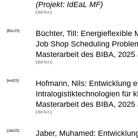
(Projekt: IdEaL MF)
[
BibTeX
]
[Büc25]
Büchter, Till: Energieflexibl
Job Shop Scheduling Problem
Masterarbeit des BIBA, 2025
[
BibTeX
]
[Hof25]
Hofmann, Nils: Entwicklung 
Intralogistiktechnologien für
Masterarbeit des BIBA, 2025
[
BibTeX
]
[Jab25]
Jaber, Muhamed: Entwicklung