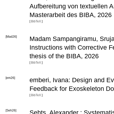
Aufbereitung von textuellen 
Masterarbeit des BIBA, 2026
[
BibTeX
]
[Mad26]
Madam Sampangiramu, Srujana
Instructions with Corrective
thesis of the BIBA, 2026
[
BibTeX
]
[em26]
emberi, Ivana: Design and Eva
Feedback for Exoskeleton Don
[
BibTeX
]
[Seh26]
Sehts, Alexander : Systemati