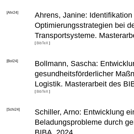
[Ahr24]
Ahrens, Janine: Identifikati
Optimierungsstrategien bei d
Transportsysteme. Masterarb
[
BibTeX
]
[Bol24]
Bollmann, Sascha: Entwicklu
gesundheitsförderlicher Maß
Logistik. Masterarbeit des B
[
BibTeX
]
[Schi24]
Schiller, Arno: Entwicklung 
Beladungsprobleme durch gen
BIBA, 2024