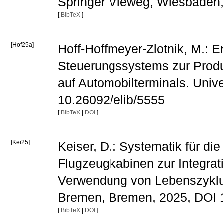
Springer Vieweg, Wiesbaden
[
BibTeX
]
[Hof25a]
Hoff-Hoffmeyer-Zlotnik, M.: 
Steuerungssystems zur Produ
auf Automobilterminals. Univ
10.26092/elib/5555
[
BibTeX
|
DOI
]
[Kei25]
Keiser, D.: Systematik für d
Flugzeugkabinen zur Integrat
Verwendung von Lebenszyklusd
Bremen, Bremen, 2025, DOI 1
[
BibTeX
|
DOI
]