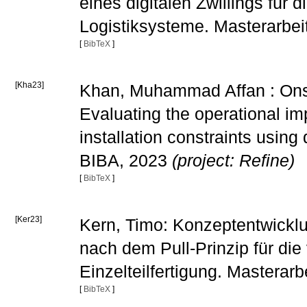
eines digitalen Zwillings für 
Logistiksysteme. Masterarbe
[
BibTeX
]
[Kha23]
Khan, Muhammad Affan : Onsho
Evaluating the operational im
installation constraints using
BIBA, 2023
(project: Refine)
[
BibTeX
]
[Ker23]
Kern, Timo: Konzeptentwickl
nach dem Pull-Prinzip für die
Einzelteilfertigung. Masterar
[
BibTeX
]