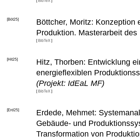
[
BibTeX
]
[Böt25]
Böttcher, Moritz: Konzeption 
Produktion. Masterarbeit de
[
BibTeX
]
[Hit25]
Hitz, Thorben: Entwicklung e
energieflexiblen Produktions
(Projekt: IdEaL MF)
[
BibTeX
]
[Erd25]
Erdede, Mehmet: Systemanalys
Gebäude- und Produktionssys
Transformation von Produkti