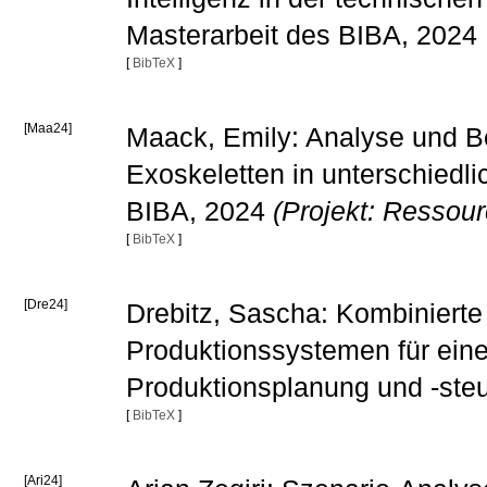
Masterarbeit des BIBA, 2024
[
BibTeX
]
[Maa24]
Maack, Emily: Analyse und B
Exoskeletten in unterschiedl
BIBA, 2024
(Projekt: Ressou
[
BibTeX
]
[Dre24]
Drebitz, Sascha: Kombinierte
Produktionssystemen für eine f
Produktionsplanung und -ste
[
BibTeX
]
[Ari24]