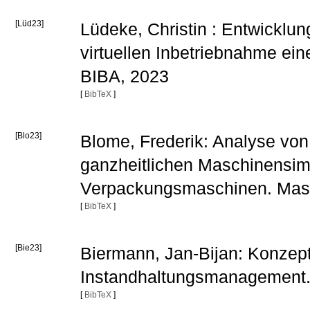
[Lüd23]
Lüdeke, Christin : Entwicklun
virtuellen Inbetriebnahme ein
BIBA, 2023
[
BibTeX
]
[Blo23]
Blome, Frederik: Analyse vo
ganzheitlichen Maschinensi
Verpackungsmaschinen. Mast
[
BibTeX
]
[Bie23]
Biermann, Jan-Bijan: Konzept 
Instandhaltungsmanagement. 
[
BibTeX
]