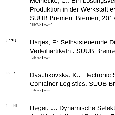
Meinecke, C.: Ein Lösungsverf
Produktion in der Werkstattfe
SUUB Bremen, Bremen, 201
[
BibTeX
|
www
]
[Har16]
Harjes, F.: Selbststeuernde
Verleihartikeln . SUUB Brem
[
BibTeX
|
www
]
[Das15]
Daschkovska, K.: Electronic 
Container Logistics. SUUB 
[
BibTeX
|
www
]
[Heg14]
Heger, J.: Dynamische Selekt