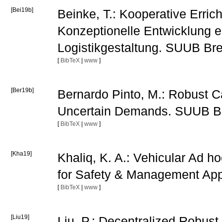
[Bei19b]
Beinke, T.: Kooperative Erric
Konzeptionelle Entwicklung ei
Logistikgestaltung. SUUB B
[
BibTeX
|
www
]
[Ber19b]
Bernardo Pinto, M.: Robust C
Uncertain Demands. SUUB B
[
BibTeX
|
www
]
[Kha19]
Khaliq, K. A.: Vehicular Ad h
for Safety & Management Ap
[
BibTeX
|
www
]
[Liu19]
Liu, P.: Decentralized Robus