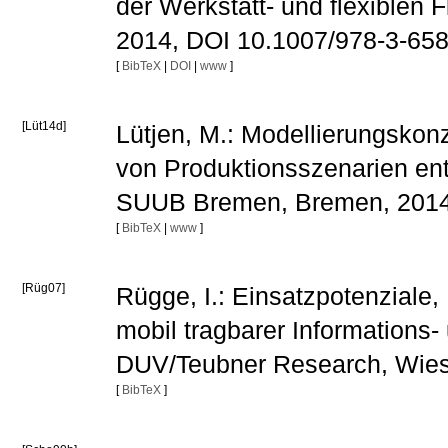
der Werkstatt- und flexiblen 
2014, DOI 10.1007/978-3-65
[
BibTeX
|
DOI
|
www
]
[Lüt14d]
Lütjen, M.: Modellierungskonz
von Produktionsszenarien ent
SUUB Bremen, Bremen, 201
[
BibTeX
|
www
]
[Rüg07]
Rügge, I.: Einsatzpotenzial
mobil tragbarer Informations
DUV/Teubner Research, Wie
[
BibTeX
]