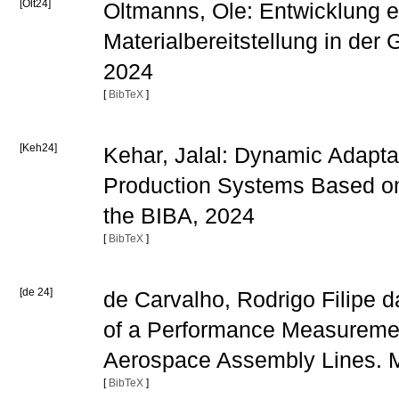
[Olt24]
Oltmanns, Ole: Entwicklung e
Materialbereitstellung in de
2024
[
BibTeX
]
[Keh24]
Kehar, Jalal: Dynamic Adaptat
Production Systems Based on 
the BIBA, 2024
[
BibTeX
]
[de 24]
de Carvalho, Rodrigo Filipe
of a Performance Measuremen
Aerospace Assembly Lines. Ma
[
BibTeX
]