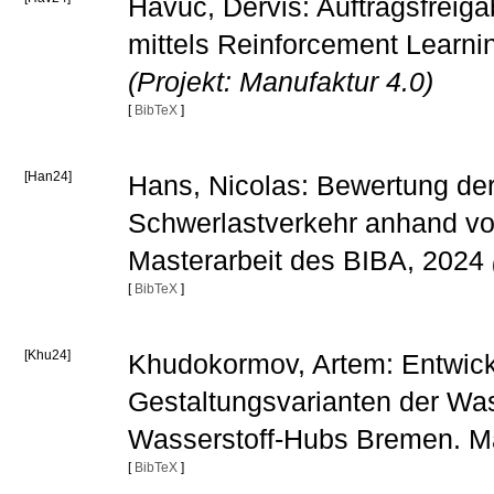
Havuc, Dervis: Auftragsfreig
mittels Reinforcement Learni
(Projekt: Manufaktur 4.0)
[
BibTeX
]
[Han24]
Hans, Nicolas: Bewertung der
Schwerlastverkehr anhand vo
Masterarbeit des BIBA, 2024
[
BibTeX
]
[Khu24]
Khudokormov, Artem: Entwick
Gestaltungsvarianten der Was
Wasserstoff-Hubs Bremen. Ma
[
BibTeX
]