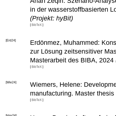
Arian Zeqiri: Szenario-Analy
in der wasserstoffbasierten L
(Projekt: hyBit)
[
BibTeX
]
[Erd24]
Erdönmez, Muhammed: Konstru
zur Lösung zeitsensitiver M
Masterarbeit des BIBA, 2024
[
BibTeX
]
[Wie24]
Wiemers, Helene: Development 
manufacturing. Master thesis
[
BibTeX
]
[Hav24]