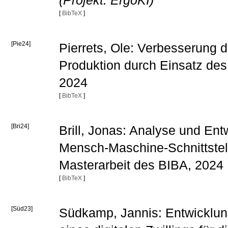
(Projekt: ErgoKI)
[
BibTeX
]
[Pie24]
Pierrets, Ole: Verbesserung d
Produktion durch Einsatz des 
2024
[
BibTeX
]
[Bri24]
Brill, Jonas: Analyse und Ent
Mensch-Maschine-Schnittstell
Masterarbeit des BIBA, 2024
[
BibTeX
]
[Süd23]
Südkamp, Jannis: Entwicklun