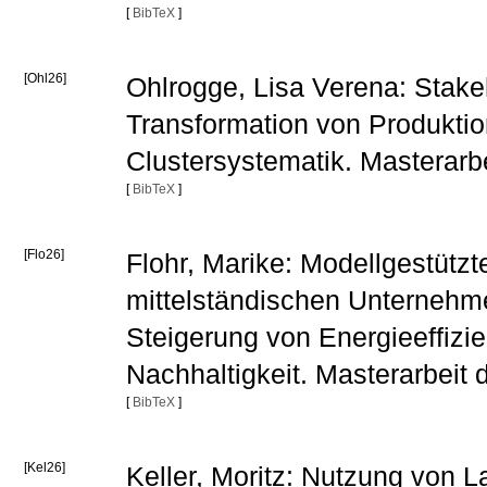
[
BibTeX
]
[Ohl26]
Ohlrogge, Lisa Verena: Stake
Transformation von Produktio
Clustersystematik. Masterarb
[
BibTeX
]
[Flo26]
Flohr, Marike: Modellgestützt
mittelständischen Unternehme
Steigerung von Energieeffizien
Nachhaltigkeit. Masterarbeit
[
BibTeX
]
[Kel26]
Keller, Moritz: Nutzung von 