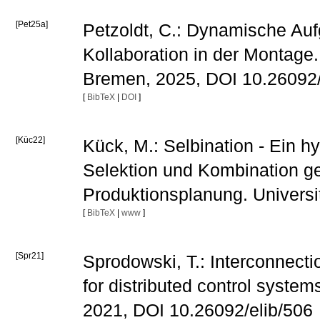
[Pet25a]
Petzoldt, C.: Dynamische Auf
Kollaboration in der Montage.
Bremen, 2025, DOI 10.26092/
[
BibTeX
|
DOI
]
[Küc22]
Kück, M.: Selbination - Ein 
Selektion und Kombination ge
Produktionsplanung. Univers
[
BibTeX
|
www
]
[Spr21]
Sprodowski, T.: Interconnect
for distributed control system
2021, DOI 10.26092/elib/506