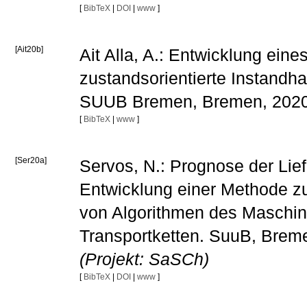
[
BibTeX
|
DOI
|
www
]
[Ait20b]
Ait Alla, A.: Entwicklung eine
zustandsorientierte Instand
SUUB Bremen, Bremen, 202
[
BibTeX
|
www
]
[Ser20a]
Servos, N.: Prognose der Lief
Entwicklung einer Methode zu
von Algorithmen des Maschine
Transportketten. SuuB, Brem
(Projekt: SaSCh)
[
BibTeX
|
DOI
|
www
]