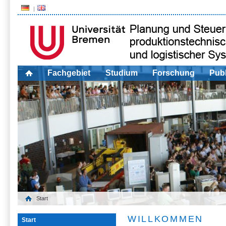
Fachgebiet
Studium
Forschung
Publ
Start
WILLKOMMEN
Start