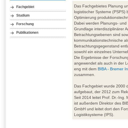
Das Fachgebietes Planung un
Fachgebiet
logistischer Systeme (PSPS) b
Studium
Optimierung produktionstechn
Dabei werden Planungs- und
Forschung
Grundlage interdisziplinärer A
Publikationen
Betrachtungsebenen sind sowo
kommunikationstechnische al
Betrachtungsgegenstand entl
sowohl ein einzelnes Unterne
Die Ergebnisse der Forschung
angewendet als auch in der Le
eng mit dem
BIBA - Bremer In
zusammen.
Das Fachgebiet wurde 2000 du
aufgebaut, der 2012 zum Rekt
Seit 2014 leitet Prof. Dr.-Ing
ist außerdem Direktor des BIBA
GmbH und leitet dort den For
Logistiksysteme (IPS).