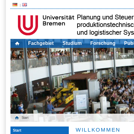
Fachgebiet
Studium
Forschung
Publ
Start
WILLKOMMEN
Start