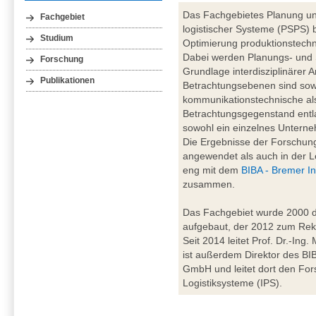
Das Fachgebietes Planung un
Fachgebiet
logistischer Systeme (PSPS) b
Studium
Optimierung produktionstechn
Dabei werden Planungs- und
Forschung
Grundlage interdisziplinärer A
Publikationen
Betrachtungsebenen sind sowo
kommunikationstechnische al
Betrachtungsgegenstand entl
sowohl ein einzelnes Unterne
Die Ergebnisse der Forschung
angewendet als auch in der Le
eng mit dem
BIBA - Bremer In
zusammen.
Das Fachgebiet wurde 2000 du
aufgebaut, der 2012 zum Rekt
Seit 2014 leitet Prof. Dr.-Ing
ist außerdem Direktor des BIBA
GmbH und leitet dort den For
Logistiksysteme (IPS).